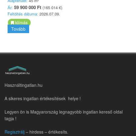
Alapterület:
45 m²
59 900 000 Ft
Ár:
(165 014 €)
Feltöltés dátuma:
2026.07.09.
klímás
Tovább
Használtingatlan.hu
A sikeres ingatlan értékesítések helye !
Legyen ön is Magyarország legnagyobb ingatlan kereső oldal
tagja !
Regisztrálj
– hirdess – értékesíts.