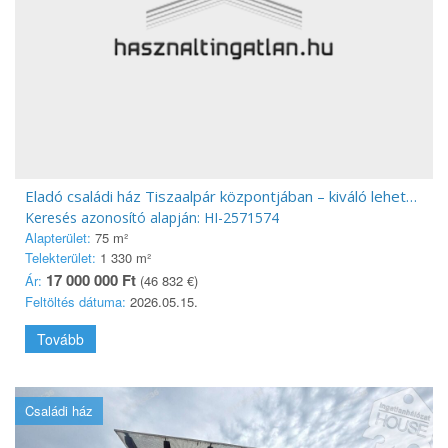
Eladó családi ház Tiszaalpár központjában – kiváló lehetőség nagy telekkel
Keresés azonosító alapján: HI-2571574
Alapterület:
75 m²
Telekterület:
1 330 m²
17 000 000 Ft
Ár:
(46 832 €)
Feltöltés dátuma:
2026.05.15.
Tovább
Családi ház