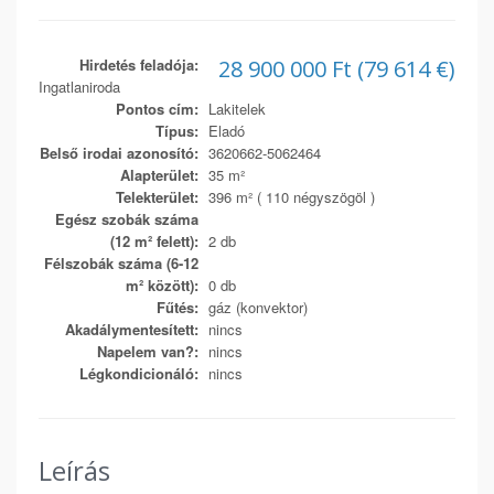
Hirdetés feladója:
28 900 000 Ft (79 614 €)
Ingatlaniroda
Pontos cím:
Lakitelek
Típus:
Eladó
Belső irodai azonosító:
3620662-5062464
Alapterület:
35 m²
Telekterület:
396 m² ( 110 négyszögöl )
Egész szobák száma
(12 m² felett):
2 db
Félszobák száma (6-12
m² között):
0 db
Fűtés:
gáz (konvektor)
Akadálymentesített:
nincs
Napelem van?:
nincs
Légkondicionáló:
nincs
Leírás