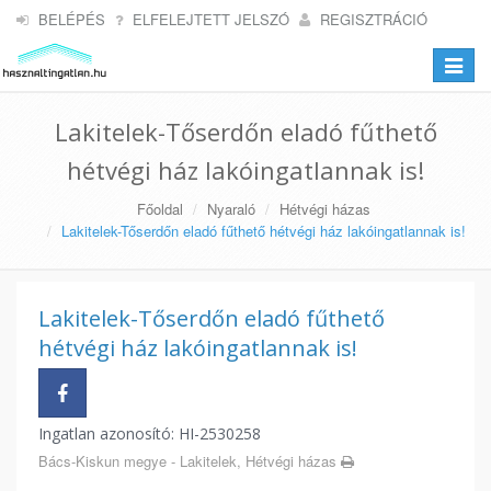
BELÉPÉS
ELFELEJTETT JELSZÓ
REGISZTRÁCIÓ
Toggle
navigat
Lakitelek-Tőserdőn eladó fűthető
hétvégi ház lakóingatlannak is!
Főoldal
Nyaraló
Hétvégi házas
Lakitelek-Tőserdőn eladó fűthető hétvégi ház lakóingatlannak is!
Lakitelek-Tőserdőn eladó fűthető
hétvégi ház lakóingatlannak is!
Ingatlan azonosító: HI-2530258
Bács-Kiskun megye - Lakitelek, Hétvégi házas