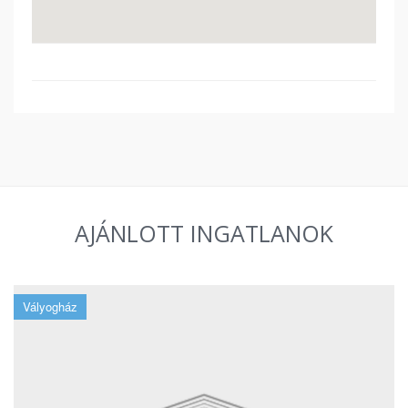
AJÁNLOTT INGATLANOK
Vályogház