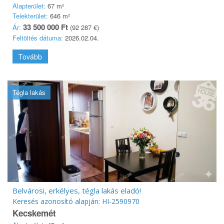
Alapterület:
67 m²
Telekterület:
646 m²
33 500 000 Ft
Ár:
(92 287 €)
Feltöltés dátuma:
2026.02.04.
Tovább
Tégla lakás
Belvárosi, erkélyes, tégla lakás eladó!
Keresés azonosító alapján: HI-2590970
Kecskemét