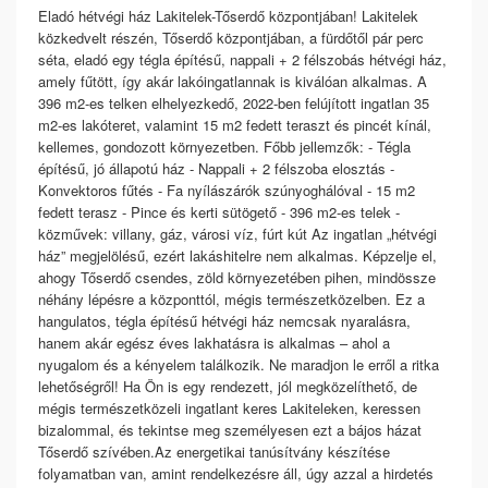
Eladó hétvégi ház Lakitelek-Tőserdő központjában! Lakitelek
közkedvelt részén, Tőserdő központjában, a fürdőtől pár perc
séta, eladó egy tégla építésű, nappali + 2 félszobás hétvégi ház,
amely fűtött, így akár lakóingatlannak is kiválóan alkalmas. A
396 m2-es telken elhelyezkedő, 2022-ben felújított ingatlan 35
m2-es lakóteret, valamint 15 m2 fedett teraszt és pincét kínál,
kellemes, gondozott környezetben. Főbb jellemzők: - Tégla
építésű, jó állapotú ház - Nappali + 2 félszoba elosztás -
Konvektoros fűtés - Fa nyílászárók szúnyoghálóval - 15 m2
fedett terasz - Pince és kerti sütögető - 396 m2-es telek -
közművek: villany, gáz, városi víz, fúrt kút Az ingatlan „hétvégi
ház” megjelölésű, ezért lakáshitelre nem alkalmas. Képzelje el,
ahogy Tőserdő csendes, zöld környezetében pihen, mindössze
néhány lépésre a központtól, mégis természetközelben. Ez a
hangulatos, tégla építésű hétvégi ház nemcsak nyaralásra,
hanem akár egész éves lakhatásra is alkalmas – ahol a
nyugalom és a kényelem találkozik. Ne maradjon le erről a ritka
lehetőségről! Ha Ön is egy rendezett, jól megközelíthető, de
mégis természetközeli ingatlant keres Lakiteleken, keressen
bizalommal, és tekintse meg személyesen ezt a bájos házat
Tőserdő szívében. ​ Az energetikai tanúsítvány készítése
folyamatban van, amint rendelkezésre áll, úgy azzal a hirdetés