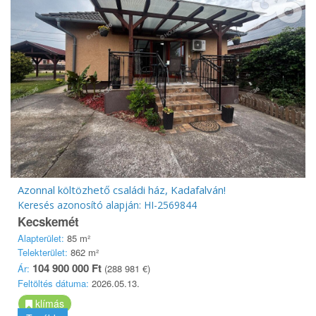
Azonnal költözhető családi ház, Kadafalván!
Keresés azonosító alapján: HI-2569844
Kecskemét
Alapterület:
85 m²
Telekterület:
862 m²
104 900 000 Ft
Ár:
(288 981 €)
Feltöltés dátuma:
2026.05.13.
klímás