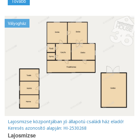
Tovább
Vályogház
Lajosmizse központjában jó állapotú családi ház eladó!
Keresés azonosító alapján: HI-2530268
Lajosmizse