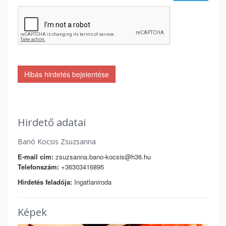
Hibás hirdetés bejelentése
Hirdető adatai
Banó Kocsis Zsuzsanna
E-mail cím:
zsuzsanna.bano-kocsis@h36.hu
Telefonszám:
+36303416895
Hirdetés feladója:
Ingatlaniroda
Képek