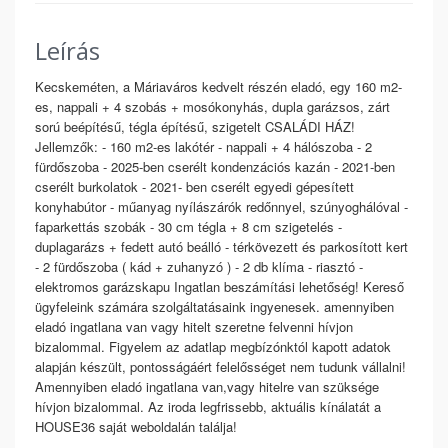
Leírás
Kecskeméten, a Máriaváros kedvelt részén eladó, egy 160 m2-
es, nappali + 4 szobás + mosókonyhás, dupla garázsos, zárt
sorú beépítésű, tégla építésű, szigetelt CSALÁDI HÁZ!
Jellemzők: - 160 m2-es lakótér - nappali + 4 hálószoba - 2
fürdőszoba - 2025-ben cserélt kondenzációs kazán - 2021-ben
cserélt burkolatok - 2021- ben cserélt egyedi gépesített
konyhabútor - műanyag nyílászárók redőnnyel, szúnyoghálóval -
faparkettás szobák - 30 cm tégla + 8 cm szigetelés -
duplagarázs + fedett autó beálló - térkövezett és parkosított kert
- 2 fürdőszoba ( kád + zuhanyzó ) - 2 db klíma - riasztó -
elektromos garázskapu Ingatlan beszámítási lehetőség! Kereső
ügyfeleink számára szolgáltatásaink ingyenesek. amennyiben
eladó ingatlana van vagy hitelt szeretne felvenni hívjon
bizalommal. Figyelem az adatlap megbízónktól kapott adatok
alapján készült, pontosságáért felelősséget nem tudunk vállalni!
Amennyiben eladó ingatlana van,vagy hitelre van szüksége
hívjon bizalommal. Az iroda legfrissebb, aktuális kínálatát a
HOUSE36 saját weboldalán találja!