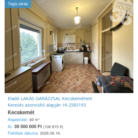
Tégla lakás
Eladó LAKÁS GARÁZZSAL Kecskeméten!
Keresés azonosító alapján: HI-2583193
Kecskemét
Alapterület:
49 m²
39 500 000 Ft
Ár:
(108 815 €)
Feltöltés dátuma:
2026.06.16.