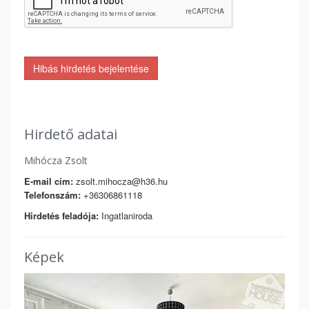
Hibás hirdetés bejelentése
Hirdető adatai
Mihócza Zsolt
E-mail cím:
zsolt.mihocza@h36.hu
Telefonszám:
+36306861118
Hirdetés feladója:
Ingatlaniroda
Képek