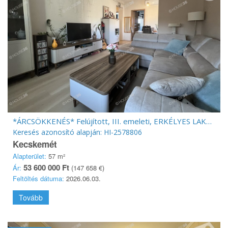
*ÁRCSÖKKENÉS* Felújított, III. emeleti, ERKÉLYES LAKÁS Kecskeméten!
Keresés azonosító alapján: HI-2578806
Kecskemét
Alapterület:
57 m²
53 600 000 Ft
Ár:
(147 658 €)
Feltöltés dátuma:
2026.06.03.
Tovább