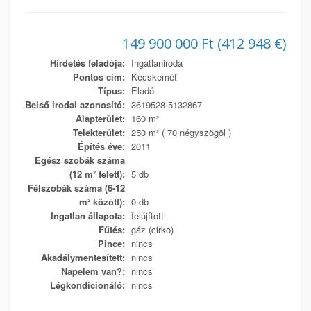
149 900 000 Ft (412 948 €)
Hirdetés feladója:
Ingatlaniroda
Pontos cím:
Kecskemét
Típus:
Eladó
Belső irodai azonosító:
3619528-5132867
Alapterület:
160 m²
Telekterület:
250 m² ( 70 négyszögöl )
Építés éve:
2011
Egész szobák száma
(12 m² felett):
5 db
Félszobák száma (6-12
m² között):
0 db
Ingatlan állapota:
felújított
Fűtés:
gáz (cirko)
Pince:
nincs
Akadálymentesített:
nincs
Napelem van?:
nincs
Légkondicionáló:
nincs