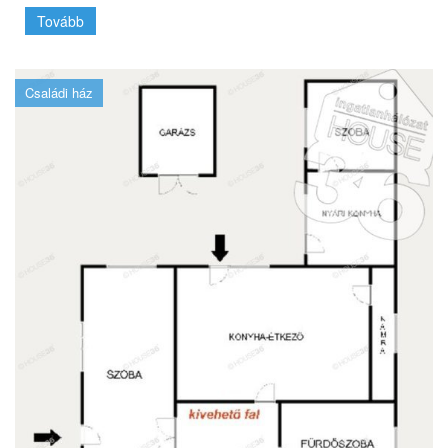
Tovább
Családi ház