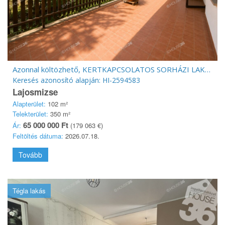
Azonnal költözhető, KERTKAPCSOLATOS SORHÁZI LAKÁS LAJOSMIZSE kedvelt utcájában!
Keresés azonosító alapján: HI-2594583
Lajosmizse
Alapterület:
102 m²
Telekterület:
350 m²
65 000 000 Ft
Ár:
(179 063 €)
Feltöltés dátuma:
2026.07.18.
Tovább
Tégla lakás