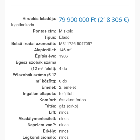
Hirdetés feladója:
79 900 000 Ft (218 306 €)
Ingatlaniroda
Pontos cím:
Miskolc
Típus:
Eladó
Belső irodai azonosító:
M311726-5047057
Alapterület:
146 m²
Építés éve:
1906
Egész szobák száma
(12 m² felett):
4 db
Félszobák száma (6-12
m² között):
0 db
Emelet:
2. emelet
Ingatlan állapota:
felújított
Komfort:
összkomfortos
Fűtés:
gáz (cirko)
Lift:
nincs
Akadálymentesített:
nincs
Napelem van?:
nincs
Erkély:
nincs
Légkondicionáló:
nincs