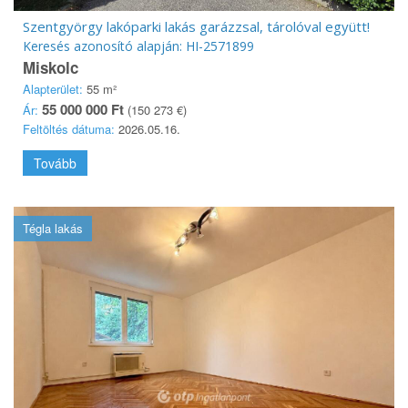
Szentgyörgy lakóparki lakás garázzsal, tárolóval együtt!
Keresés azonosító alapján: HI-2571899
Miskolc
Alapterület:
55 m²
55 000 000 Ft
Ár:
(150 273 €)
Feltöltés dátuma:
2026.05.16.
Tovább
Tégla lakás