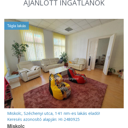
AJÁNLOTT INGATLANOK
Tégla lakás
Miskolc, Széchenyi utca, 141 nm-es lakás eladó!
Keresés azonosító alapján: HI-2480925
Miskolc