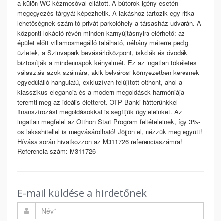
a külön WC kézmosóval ellátott. A bútorok igény esetén
megegyezés tárgyát képezhetik. A lakáshoz tartozik egy ritka
lehetőségnek számító privát parkolóhely a társasház udvarán. A
központi lokáció révén minden karnyújtásnyira elérhető: az
épület előtt villamosmegálló található, néhány méterre pedig
üzletek, a Szinvapark bevásárlóközpont, iskolák és óvodák
biztosítják a mindennapok kényelmét. Ez az ingatlan tökéletes
választás azok számára, akik belvárosi környezetben keresnek
egyedülálló hangulatú, exkluzívan felújított otthont, ahol a
klasszikus elegancia és a modern megoldások harmóniája
teremti meg az ideális életteret. OTP Banki hátterünkkel
finanszírozási megoldásokkal is segítjük ügyfeleinket. Az
ingatlan megfelel az Otthon Start Program feltételeinek, így 3%-
os lakáshitellel is megvásárolható! Jöjjön el, nézzük meg együtt!
Hívása során hivatkozzon az M311726 referenciaszámra!
Referencia szám: M311726
E-mail küldése a hirdetőnek