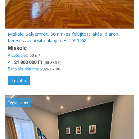
Miskolc, Selyemrét, 56 nm-es felújított lakás jó áron.
Keresés azonosító alapján: HI-2590468
Miskolc
Alapterület:
56 m²
21 900 000 Ft
Ár:
(59 836 €)
Feltöltés dátuma:
2026.07.08.
Tovább
Tégla lakás