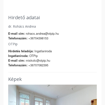
Hirdető adatai
dr. Rohács Andrea
E-mail cím:
rohacs.andrea@otpip.hu
Telefonszám:
+36704398153
OTPip
Hirdetés feladója:
Ingatlaniroda
Ingatlaniroda:
OTPip
E-mail cím:
miskolc@otpip.hu
Telefonszám:
+36707082395
Képek