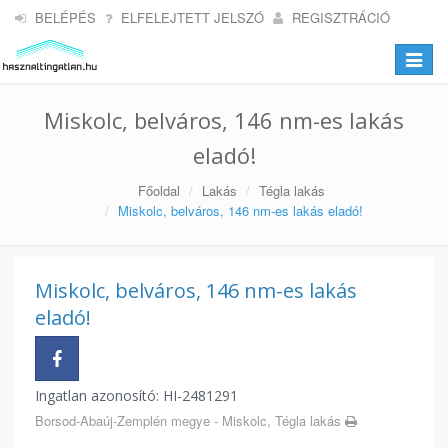
BELÉPÉS
ELFELEJTETT JELSZÓ
REGISZTRÁCIÓ
Toggle
navigat
Miskolc, belváros, 146 nm-es lakás
eladó!
Főoldal
Lakás
Tégla lakás
Miskolc, belváros, 146 nm-es lakás eladó!
Miskolc, belváros, 146 nm-es lakás
eladó!
Ingatlan azonosító: HI-2481291
Borsod-Abaúj-Zemplén megye - Miskolc, Tégla lakás