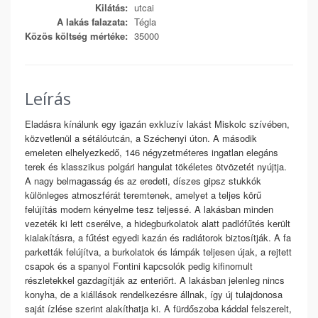
Kilátás:
utcai
A lakás falazata:
Tégla
Közös költség mértéke:
35000
Leírás
Eladásra kínálunk egy igazán exkluzív lakást Miskolc szívében,
közvetlenül a sétálóutcán, a Széchenyi úton. A második
emeleten elhelyezkedő, 146 négyzetméteres ingatlan elegáns
terek és klasszikus polgári hangulat tökéletes ötvözetét nyújtja.
A nagy belmagasság és az eredeti, díszes gipsz stukkók
különleges atmoszférát teremtenek, amelyet a teljes körű
felújítás modern kényelme tesz teljessé. A lakásban minden
vezeték ki lett cserélve, a hidegburkolatok alatt padlófűtés került
kialakításra, a fűtést egyedi kazán és radiátorok biztosítják. A fa
parketták felújítva, a burkolatok és lámpák teljesen újak, a rejtett
csapok és a spanyol Fontini kapcsolók pedig kifinomult
részletekkel gazdagítják az enteriőrt. A lakásban jelenleg nincs
konyha, de a kiállások rendelkezésre állnak, így új tulajdonosa
saját ízlése szerint alakíthatja ki. A fürdőszoba káddal felszerelt,