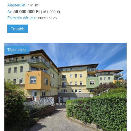
Alapterület:
141 m²
59 000 000 Ft
Ár:
(161 202 €)
Feltöltés dátuma:
2025.09.26.
Tovább
Tégla lakás