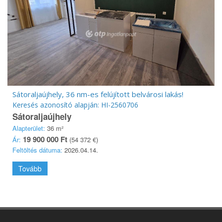
Sátoraljaújhely, 36 nm-es felújított belvárosi lakás!
Keresés azonosító alapján: HI-2560706
Sátoraljaújhely
Alapterület:
36 m²
19 900 000 Ft
Ár:
(54 372 €)
Feltöltés dátuma:
2026.04.14.
Tovább