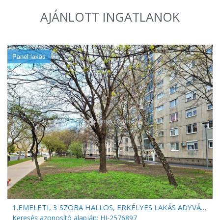
AJÁNLOTT INGATLANOK
Panel lakás
1.EMELETI, 3 SZOBA HALLOS, ERKÉLYES LAKÁS ADYVÁROSBAN!
Keresés azonosító alapján: HI-2576897