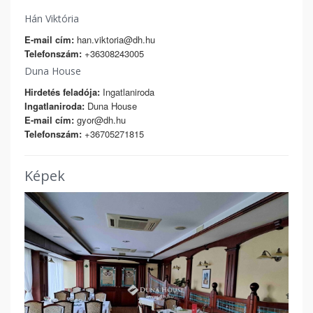
Hán Viktória
E-mail cím:
han.viktoria@dh.hu
Telefonszám:
+36308243005
Duna House
Hirdetés feladója:
Ingatlaniroda
Ingatlaniroda:
Duna House
E-mail cím:
gyor@dh.hu
Telefonszám:
+36705271815
Képek