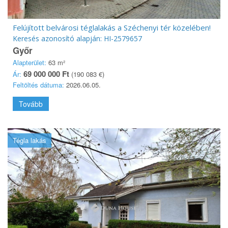
Felújított belvárosi téglalakás a Széchenyi tér közelében!
Keresés azonosító alapján: HI-2579657
Győr
Alapterület:
63 m²
69 000 000 Ft
Ár:
(190 083 €)
Feltöltés dátuma:
2026.06.05.
Tovább
Tégla lakás