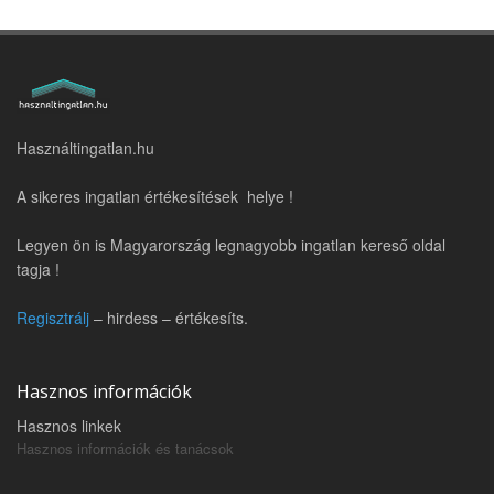
Használtingatlan.hu
A sikeres ingatlan értékesítések helye !
Legyen ön is Magyarország legnagyobb ingatlan kereső oldal
tagja !
Regisztrálj
– hirdess – értékesíts.
Hasznos információk
Hasznos linkek
Hasznos információk és tanácsok