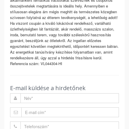
alkalmanként tematikus vacsorákat szerveznek és csoportos
összejövetelek megtartására is ideális hely. Amennyiben e
stílusosan elegáns ám mégis meghitt és természetes közegben
szívesen folytatná az étterem tevékenységét, a lehetőség adott!
Ha viszont csupán a kiváló lokációval rendelkező, variálható
üzlethelyiségben lát fantáziát, akár rendelő, masszázs szalon,
iroda, bemutató terem, vagy további széleskörű hasznosítás
gyanánt, beszéljünk az ötletekről. Az ingatlan előzetes
egyeztetést követően megtekinthető, időpontért keressen bátran.
Az energetikai tanúsítvány készítése folyamatban van, amint
rendelkezésre áll, úgy azzal a hirdetés frissítésre kerül.
Referencia szám: VL044304-HI
E-mail küldése a hirdetőnek