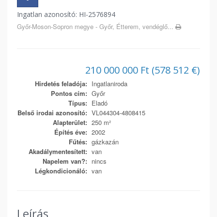
Ingatlan azonosító: HI-2576894
Győr-Moson-Sopron megye - Győr, Étterem, vendéglő...
210 000 000 Ft (578 512 €)
Hirdetés feladója:
Ingatlaniroda
Pontos cím:
Győr
Típus:
Eladó
Belső irodai azonosító:
VL044304-4808415
Alapterület:
250 m²
Építés éve:
2002
Fűtés:
gázkazán
Akadálymentesített:
van
Napelem van?:
nincs
Légkondicionáló:
van
Leírás