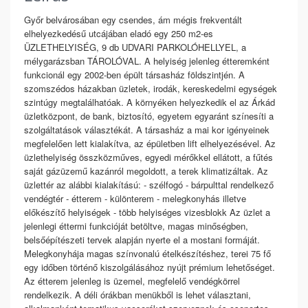
Győr belvárosában egy csendes, ám mégis frekventált
elhelyezkedésű utcájában eladó egy 250 m2-es
ÜZLETHELYISÉG, 9 db UDVARI PARKOLÓHELLYEL, a
mélygarázsban TÁROLÓVAL. A helyiség jelenleg étteremként
funkcionál egy 2002-ben épült társasház földszintjén. A
szomszédos házakban üzletek, irodák, kereskedelmi egységek
szintúgy megtalálhatóak. A környéken helyezkedik el az Árkád
üzletközpont, de bank, biztosító, egyetem egyaránt színesíti a
szolgáltatások választékát. A társasház a mai kor igényeinek
megfelelően lett kialakítva, az épületben lift elhelyezésével. Az
üzlethelyiség összközműves, egyedi mérőkkel ellátott, a fűtés
saját gázüzemű kazánról megoldott, a terek klimatizáltak. Az
üzlettér az alábbi kialakítású: - szélfogó - bárpulttal rendelkező
vendégtér - étterem - különterem - melegkonyhás illetve
előkészítő helyiségek - több helyiséges vizesblokk Az üzlet a
jelenlegi éttermi funkcióját betöltve, magas minőségben,
belsőépítészeti tervek alapján nyerte el a mostani formáját.
Melegkonyhája magas színvonalú ételkészítéshez, terei 75 fő
egy időben történő kiszolgálásához nyújt prémium lehetőséget.
Az étterem jelenleg is üzemel, megfelelő vendégkörrel
rendelkezik. A déli órákban menükből is lehet választani,