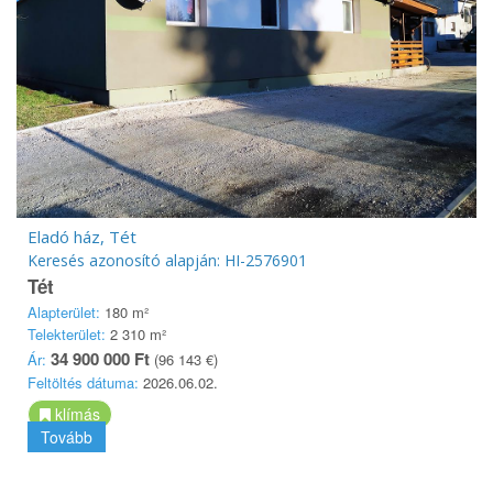
Eladó ház, Tét
Keresés azonosító alapján: HI-2576901
Tét
Alapterület:
180 m²
Telekterület:
2 310 m²
34 900 000 Ft
Ár:
(96 143 €)
Feltöltés dátuma:
2026.06.02.
klímás
Tovább