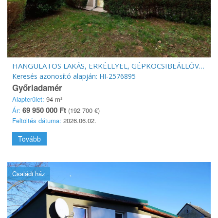
HANGULATOS LAKÁS, ERKÉLLYEL, GÉPKOCSIBEÁLLÓVAL
Keresés azonosító alapján: HI-2576895
Győrladamér
Alapterület:
94 m²
69 950 000 Ft
Ár:
(192 700 €)
Feltöltés dátuma:
2026.06.02.
Tovább
Családi ház