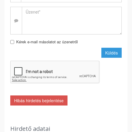
Kérek e-mail másolatot az üzenetről
Küldés
Hibás hirdetés bejelentése
Hirdető adatai