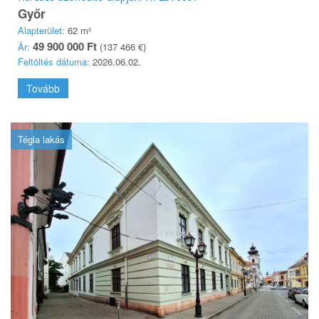
Győr
Alapterület:
62 m²
49 900 000 Ft
Ár:
(137 466 €)
Feltöltés dátuma:
2026.06.02.
Tovább
Tégla lakás