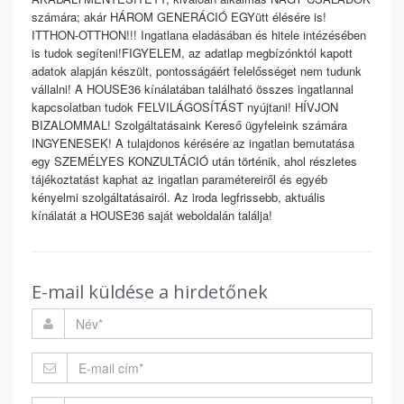
számára; akár HÁROM GENERÁCIÓ EGYütt élésére is!
ITTHON-OTTHON!!! Ingatlana eladásában és hitele intézésében
is tudok segíteni! ​ FIGYELEM, az adatlap megbízónktól kapott
adatok alapján készült, pontosságáért felelősséget nem tudunk
vállalni! A HOUSE36 kínálatában található összes ingatlannal
kapcsolatban tudok FELVILÁGOSÍTÁST nyújtani! HÍVJON
BIZALOMMAL! Szolgáltatásaink Kereső ügyfeleink számára
INGYENESEK! A tulajdonos kérésére az ingatlan bemutatása
egy SZEMÉLYES KONZULTÁCIÓ után történik, ahol részletes
tájékoztatást kaphat az ingatlan paramétereiről és egyéb
kényelmi szolgáltatásairól. Az iroda legfrissebb, aktuális
kínálatát a HOUSE36 saját weboldalán találja!
E-mail küldése a hirdetőnek