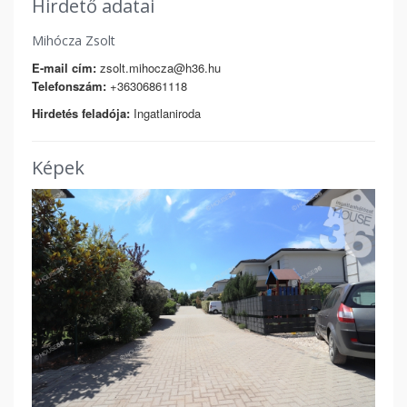
Hirdető adatai
Mihócza Zsolt
E-mail cím:
zsolt.mihocza@h36.hu
Telefonszám:
+36306861118
Hirdetés feladója:
Ingatlaniroda
Képek