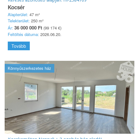
Kocsér
Alapterület:
47 m²
Telekterület:
250 m²
36 000 000 Ft
Ár:
(99 174 €)
Feltöltés dátuma:
2026.06.20.
Tovább
Könnyűszerkezetes ház
Kecskeméten Nappali + 3 szobás ház eladó!