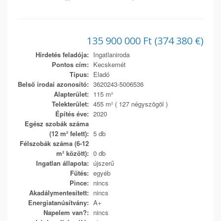
135 900 000 Ft (374 380 €)
Hirdetés feladója:
Ingatlaniroda
Pontos cím:
Kecskemét
Típus:
Eladó
Belső irodai azonosító:
3620243-5006536
Alapterület:
115 m²
Telekterület:
455 m² ( 127 négyszögöl )
Építés éve:
2020
Egész szobák száma
(12 m² felett):
5 db
Félszobák száma (6-12
m² között):
0 db
Ingatlan állapota:
újszerű
Fűtés:
egyéb
Pince:
nincs
Akadálymentesített:
nincs
Energiatanúsítvány:
A+
Napelem van?:
nincs