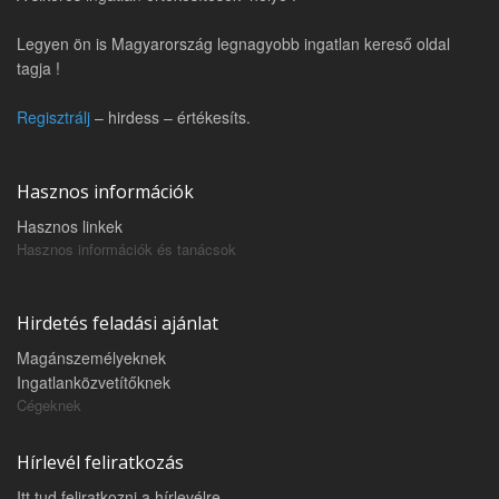
Legyen ön is Magyarország legnagyobb ingatlan kereső oldal
tagja !
Regisztrálj
– hirdess – értékesíts.
Hasznos információk
Hasznos linkek
Hasznos információk és tanácsok
Hirdetés feladási ajánlat
Magánszemélyeknek
Ingatlanközvetítőknek
Cégeknek
Hírlevél feliratkozás
Itt tud feliratkozni a hírlevélre.