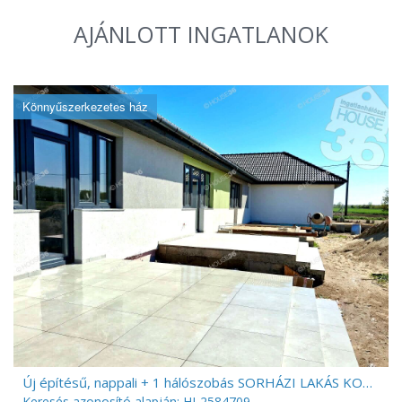
AJÁNLOTT INGATLANOK
Könnyűszerkezetes ház
Új építésű, nappali + 1 hálószobás SORHÁZI LAKÁS KOCSÉR szívében!
Keresés azonosító alapján: HI-2584709