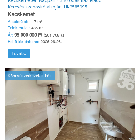
Keresés azonosító alapján: HI-2585995
Kecskemét
Alapterület:
117 m²
Telekterület:
485 m²
95 000 000 Ft
Ár:
(261 708 €)
Feltöltés dátuma:
2026.06.26.
Tovább
Könnyűszerkezetes ház