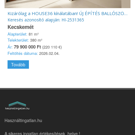
Kizárólag a HOUSE36 kínálatában! ÚJ ÉPÍTÉS BALLÓSZÖGBEN!!!
Keresés azonosító alapján: HI-2531365
Kecskemét
Alapterület:
81 m²
Telekterület:
380 m²
79 900 000 Ft
Ár:
(220 110 €)
Feltöltés dátuma:
2026.02.04.
Tovább
Használtingatlan.hu
A sikeres ingatlan értékesítések helye !