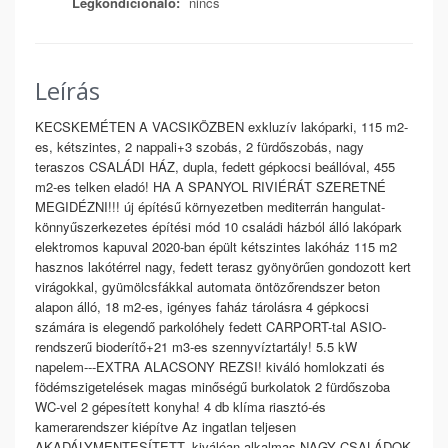
Légkondicionáló:
nincs
Leírás
KECSKEMÉTEN A VACSIKÖZBEN exkluzív lakóparki, 115 m2-
es, kétszintes, 2 nappali+3 szobás, 2 fürdőszobás, nagy
teraszos CSALÁDI HÁZ, dupla, fedett gépkocsi beállóval, 455
m2-es telken eladó! HA A SPANYOL RIVIÉRÁT SZERETNÉ
MEGIDÉZNI!!! új építésű környezetben mediterrán hangulat-
könnyűszerkezetes építési mód 10 családi házból álló lakópark
elektromos kapuval 2020-ban épült kétszintes lakóház 115 m2
hasznos lakótérrel nagy, fedett terasz gyönyörűen gondozott kert
virágokkal, gyümölcsfákkal automata öntözőrendszer beton
alapon álló, 18 m2-es, igényes faház tárolásra 4 gépkocsi
számára is elegendő parkolóhely fedett CARPORT-tal ASIO-
rendszerű bioderítő+21 m3-es szennyvíztartály! 5.5 kW
napelem---EXTRA ALACSONY REZSI! kiváló homlokzati és
födémszigetelések magas minőségű burkolatok 2 fürdőszoba
WC-vel 2 gépesített konyha! 4 db klíma riasztó-és
kamerarendszer kiépítve Az ingatlan teljesen
AKADÁLYMENTESÍTETT, kiválóan alkalmas NAGY CSALÁDOK