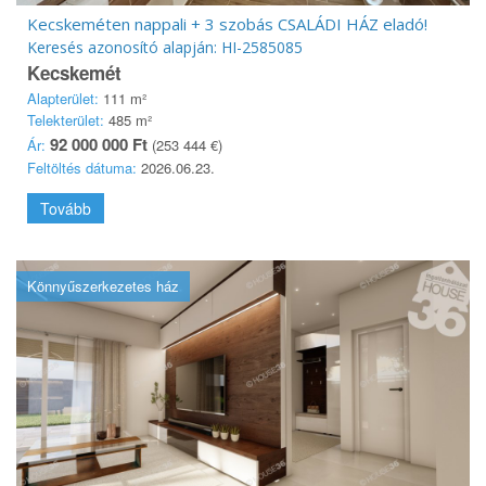
Kecskeméten nappali + 3 szobás CSALÁDI HÁZ eladó!
Keresés azonosító alapján: HI-2585085
Kecskemét
Alapterület:
111 m²
Telekterület:
485 m²
92 000 000 Ft
Ár:
(253 444 €)
Feltöltés dátuma:
2026.06.23.
Tovább
Könnyűszerkezetes ház