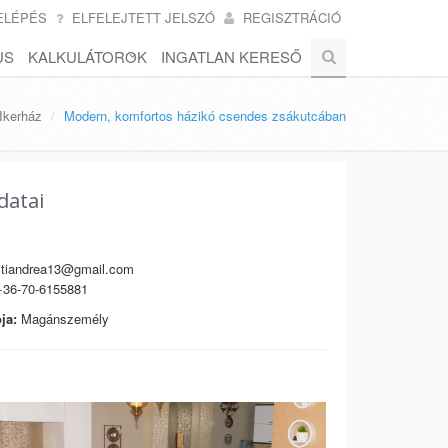
ELÉPÉS
ELFELEJTETT JELSZÓ
REGISZTRÁCIÓ
US
KALKULÁTOROK
INGATLAN KERESŐ
Ikerház
Modern, komfortos házikó csendes zsákutcában
datai
tiandrea13@gmail.com
36-70-6155881
ja:
Magánszemély