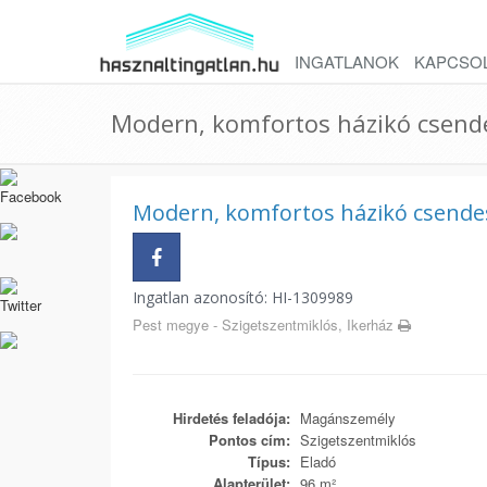
INGATLANOK
KAPCSO
Modern, komfortos házikó csend
Modern, komfortos házikó csende
Ingatlan azonosító: HI-1309989
Pest megye - Szigetszentmiklós, Ikerház
Hirdetés feladója:
Magánszemély
Pontos cím:
Szigetszentmiklós
Típus:
Eladó
Alapterület:
96 m²