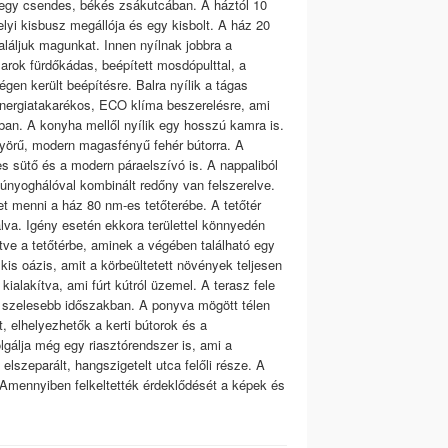
k egy csendes, békés zsákutcában. A háztól 10
elyi kisbusz megállója és egy kisbolt. A ház 20
aláljuk magunkat. Innen nyílnak jobbra a
rok fürdőkádas, beépített mosdópulttal, a
en került beépítésre. Balra nyílik a tágas
energiatakarékos, ECO klíma beszerelésre, ami
ban. A konyha mellől nyílik egy hosszú kamra is.
nyörű, modern magasfényű fehér bútorra. A
s sütő és a modern páraelszívó is. A nappaliból
zúnyoghálóval kombinált redőny van felszerelve.
het menni a ház 80 nm-es tetőterébe. A tetőtér
álva. Igény esetén ekkora területtel könnyedén
etve a tetőtérbe, aminek a végében található egy
kis oázis, amit a körbeültetett növények teljesen
kialakítva, ami fúrt kútról üzemel. A terasz fele
, szelesebb időszakban. A ponyva mögött télen
t, elhelyezhetők a kerti bútorok és a
lgálja még egy riasztórendszer is, ami a
elszeparált, hangszigetelt utca felőli része. A
. Amennyiben felkeltették érdeklődését a képek és