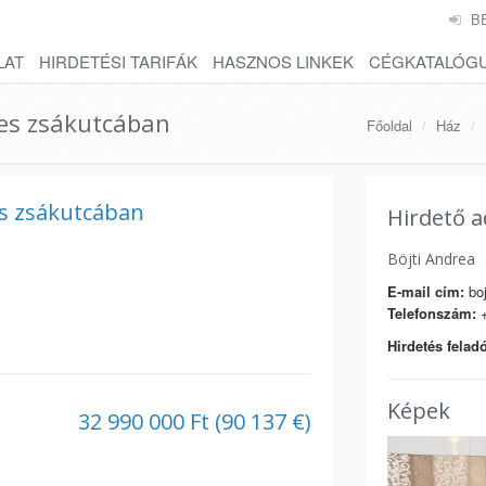
B
LAT
HIRDETÉSI TARIFÁK
HASZNOS LINKEK
CÉGKATALÓG
es zsákutcában
Főoldal
Ház
s zsákutcában
Hirdető a
Böjti Andrea
E-mail cím:
boj
Telefonszám:
+
Hirdetés feladó
Képek
32 990 000 Ft (90 137 €)