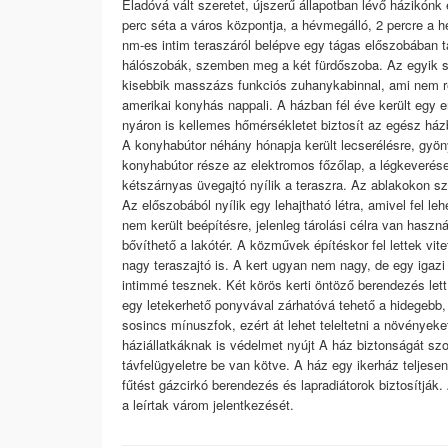
Eladóvá vált szeretet, újszerű állapotban lévő házikón
perc séta a város központja, a hévmegálló, 2 percre a h
nm-es intim teraszáról belépve egy tágas előszobában t
hálószobák, szemben meg a két fürdőszoba. Az egyik sa
kisebbik masszázs funkciós zuhanykabinnal, ami nem rég
amerikai konyhás nappali. A házban fél éve került egy 
nyáron is kellemes hőmérsékletet biztosít az egész ház
A konyhabútor néhány hónapja került lecserélésre, gyö
konyhabútor része az elektromos főzőlap, a légkeverése
kétszárnyas üvegajtó nyílik a teraszra. Az ablakokon s
Az előszobából nyílik egy lehajtható létra, amivel fel le
nem került beépítésre, jelenleg tárolási célra van haszn
bővíthető a lakótér. A közművek építéskor fel lettek vit
nagy teraszajtó is. A kert ugyan nem nagy, de egy igazi 
intimmé tesznek. Két körös kerti öntöző berendezés lett 
egy letekerhető ponyvával zárhatóvá tehető a hidegebb
sosincs mínuszfok, ezért át lehet teleltetni a növényeke
háziállatkáknak is védelmet nyújt A ház biztonságát szo
távfelügyeletre be van kötve. A ház egy ikerház teljesen 
fűtést gázcirkó berendezés és lapradiátorok biztosítják
a leírtak várom jelentkezését.