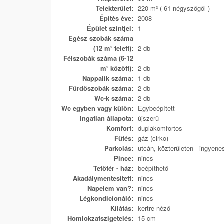
Telekterület:
220 m² ( 61 négyszögöl )
Építés éve:
2008
Épület szintjei:
1
Egész szobák száma
(12 m² felett):
2 db
Félszobák száma (6-12
m² között):
2 db
Nappalik száma:
1 db
Fürdőszobák száma:
2 db
Wc-k száma:
2 db
Wc egyben vagy külön:
Egybeépített
Ingatlan állapota:
újszerű
Komfort:
duplakomfortos
Fűtés:
gáz (cirko)
Parkolás:
utcán, közterületen - ingyene
Pince:
nincs
Tetőtér - ház:
beépíthető
Akadálymentesített:
nincs
Napelem van?:
nincs
Légkondicionáló:
nincs
Kilátás:
kertre néző
Homlokzatszigetelés:
15 cm