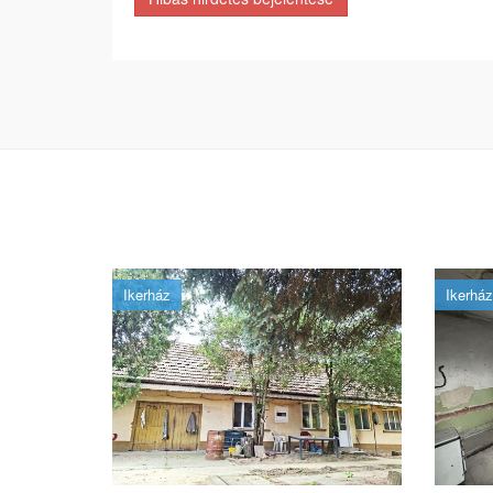
Ikerház
Ikerház