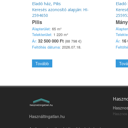
Eladó ház, Pilis
Eladó
Keresés azonosító alapján: HI-
Keresé
2594650
25595
Pilis
Mány 
Alapterület:
65 m²
Alapter
Telekterület:
1 220 m²
Telekte
32 500 000 Ft
16 
Ár:
(88 798 €)
Ár:
Feltöltés dátuma:
2026.07.18.
Feltölt
Tovább
Tová
Haszno
Hasznos
Hasznos 
Használtingatlan.hu