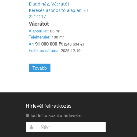
Eladó ház, Vácrátót
Keresés azonosító alapján: HI-
2514117
Vácrátót
Alapterület:
85 m²
Telekterület:
100 m²
91 000 000 Ft
Ár:
(248 634 €)
Feltöltés dátuma:
2025.12.19.
Tovább
Hírlevél feliratkozás
Itt tud feliratkozni a hírlevélre.