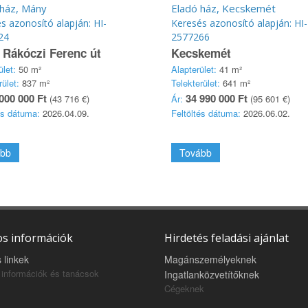
 ház, Mány
Eladó ház, Kecskemét
s azonosító alapján: HI-
Keresés azonosító alapján: HI-
24
2577266
Rákóczi Ferenc út
Kecskemét
ület:
50 m²
Alapterület:
41 m²
rület:
837 m²
Telekterület:
641 m²
000 000 Ft
34 990 000 Ft
(43 716 €)
Ár:
(95 601 €)
és dátuma:
2026.04.09.
Feltöltés dátuma:
2026.06.02.
bb
Tovább
s információk
Hirdetés feladási ajánlat
 linkek
Magánszemélyeknek
információk és tanácsok
Ingatlanközvetítőknek
Cégeknek