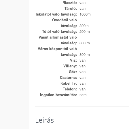
Riasztó:
van
Tároló:
van
Iskolától való távolság:
1000m
Óvodától való
távolság:
300m
Tótól való távolság:
200 m
Vasút állomástól való
távolság:
800 m
Város központtól való
távolság:
800 m
Víz:
van
Villany:
van
Gáz:
van
Csatorna:
van
Kábel Tv:
van
Telefon:
van
Ingatlan beszámítás:
nem
Leírás