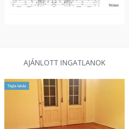
AJÁNLOTT INGATLANOK
Tégla lakás