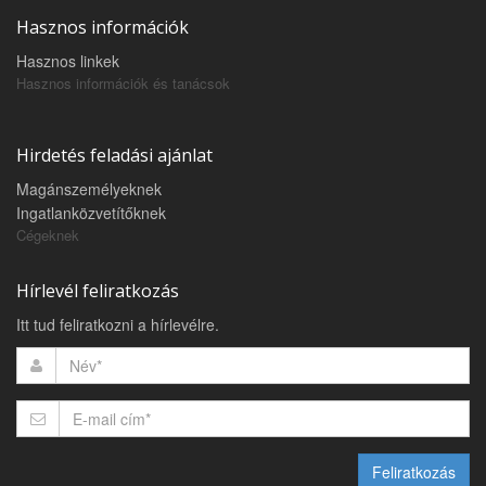
Hasznos információk
Hasznos linkek
Hasznos információk és tanácsok
Hirdetés feladási ajánlat
Magánszemélyeknek
Ingatlanközvetítőknek
Cégeknek
Hírlevél feliratkozás
Itt tud feliratkozni a hírlevélre.
Feliratkozás