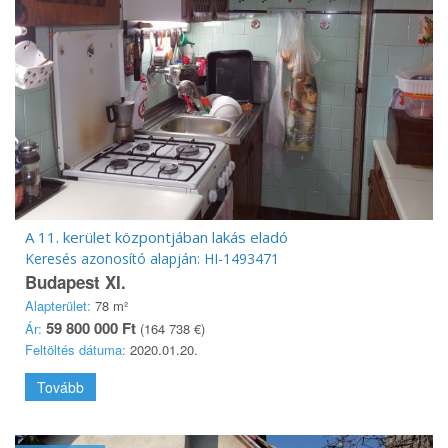
A 11. kerület központjában lakás eladó
Keresés azonosító alapján: HI-1493471
Budapest XI.
Alapterület:
78 m²
59 800 000 Ft
Ár:
(164 738 €)
Feltöltés dátuma:
2020.01.20.
Tovább