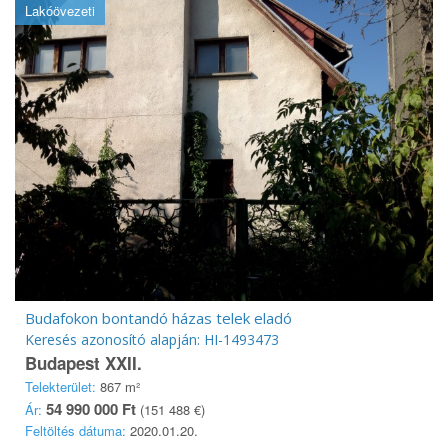
Lakóövezeti
Budafokon bontandó házas telek eladó
Keresés azonosító alapján: HI-1493473
Budapest XXII.
Telekterület:
867 m²
54 990 000 Ft
Ár:
(151 488 €)
Feltöltés dátuma:
2020.01.20.