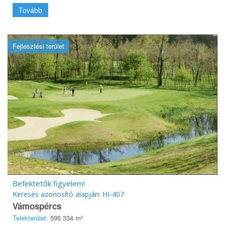
Tovább
Fejlesztési terület
Befektetők figyelem!
Keresés azonosító alapján: HI-407
Vámospércs
Telekterület:
595 334 m²