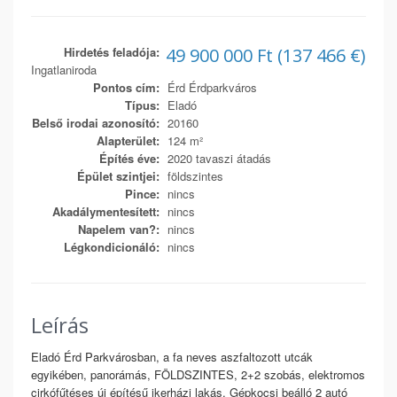
Hirdetés feladója:
49 900 000 Ft (137 466 €)
Ingatlaniroda
Pontos cím:
Érd Érdparkváros
Típus:
Eladó
Belső irodai azonosító:
20160
Alapterület:
124 m²
Építés éve:
2020 tavaszi átadás
Épület szintjei:
földszintes
Pince:
nincs
Akadálymentesített:
nincs
Napelem van?:
nincs
Légkondicionáló:
nincs
Leírás
Eladó Érd Parkvárosban, a fa neves aszfaltozott utcák
egyikében, panorámás, FÖLDSZINTES, 2+2 szobás, elektromos
cirkófűtéses új építésű ikerházi lakás. Gépkocsi beálló 2 autó