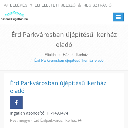
BELÉPÉS
ELFELEJTETT JELSZÓ
REGISZTRÁCIÓ
Toggle
navigat
Érd Parkvárosban újépítésű ikerház
eladó
Főoldal
Ház
Ikerház
Érd Parkvárosban újépítésű ikerház eladó
Érd Parkvárosban újépítésű ikerház
eladó
Ingatlan azonosító: HI-1493474
Pest megye - Érd Érdparkváros, Ikerház