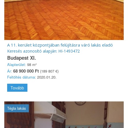
A 11. kerület központjában felújításra váró lakás eladó
Keresés azonosító alapján: HI-1493472
Budapest XI.
Alapterület:
98 m²
68 900 000 Ft
Ár:
(189 807 €)
Feltöltés dátuma:
2020.01.20.
Tovább
Tégla lakás