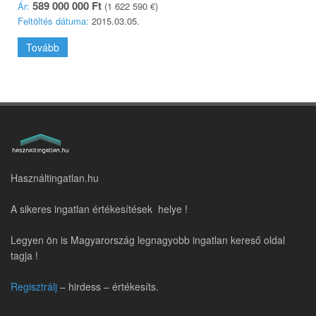
589 000 000 Ft
Ár:
(1 622 590 €)
Feltöltés dátuma:
2015.03.05.
Tovább
Használtingatlan.hu
A sikeres ingatlan értékesítések helye !
Legyen ön is Magyarország legnagyobb ingatlan kereső oldal
tagja !
Regisztrálj
– hirdess – értékesíts.