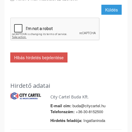
Küldés
Hibás hirdetés bejelentése
Hirdető adatai
City Cartel Buda Kft.
E-mail cím:
buda@citycartel.hu
Telefonszám:
+36-30-8152500
Hirdetés feladója:
Ingatlaniroda