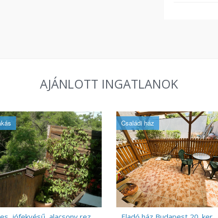
AJÁNLOTT INGATLANOK
akás
Családi ház
Csendes, jófekvésű, alacsony rezsijű lakás, kifogástalan állapotban