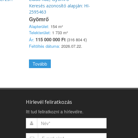
Keresés azonosító alapján: HI-
2595463
Gyömrő
Alapterület:
154 m²
Telekterület:
1 733 m²
115 000 000 Ft
Ár:
(316 804 €)
Feltöltés dátuma:
2026.07.22.
Tovább
Hírlevél feliratkozás
Itt tud feliratkozni a hírlevélre.