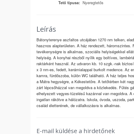
Tető típusa:
Nyeregtetős
Leírás
Bátonyterenye aszfaltos utcájában 1270 nm telken, ela
hasznos alapterületen. A ház rendezett, háromszintes. F
tevékenységre is alkalmas, szociális helyiségekkel ellát
helyiség. A konyhai részből nyílik egy boltíves, lambéri
raktárként használ. Az udvaron kb. 10 szgk.-nak biztosíto
x 3 nm-es, fedett, kerámialappal burkolt medence. Az e
kamra, fürdőszoba, külön WC található. A ház teljes hoss
a Mátra hegységre, a Kékestetőre. A tetőtérben két nag
zárt lépcsőházzal van megoldva a közlekedés. Fűtés gáz
elhelyezett vegyes-tüzelésű kazánnal van megoldva. A c
ingatlan rákötve a hálózatra. Iskola, óvoda, uszoda, par
család életterének, de vállalkozásra is alkalmas.
E-mail küldése a hirdetőnek