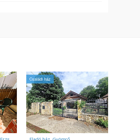
Családi ház
Eladó ház Budapest 20. ker., Erzsébetfalva
Eladó ház, Gyömrő