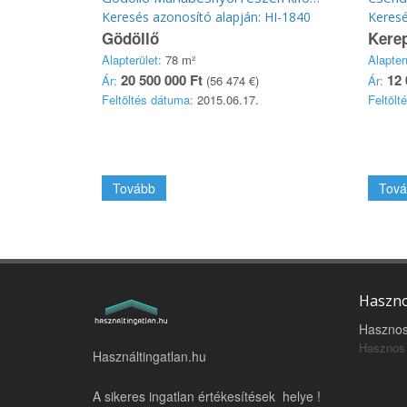
Keresés azonosító alapján: HI-1840
Keresé
Gödöllő
Kere
Alapterület:
78 m²
Alapter
20 500 000 Ft
12 
Ár:
(56 474 €)
Ár:
Feltöltés dátuma:
2015.06.17.
Feltölt
Tovább
Tová
Haszno
Hasznos
Hasznos 
Használtingatlan.hu
A sikeres ingatlan értékesítések helye !