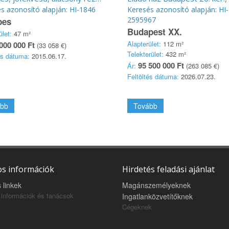
s azonosító alapján: HI-1846
Keresés azonosító alapján: HI-
2595967
pes
Budapest XX.
ület:
47 m²
Alapterület:
112 m²
000 000 Ft
(33 058 €)
Telekterület:
432 m²
és dátuma:
2015.06.17.
95 500 000 Ft
Ár:
(263 085 €)
Feltöltés dátuma:
2026.07.23.
bb
Tovább
s információk
Hirdetés feladási ajánlat
 linkek
Magánszemélyeknek
információk és tanácsok
Ingatlanközvetítőknek
Cégeknek