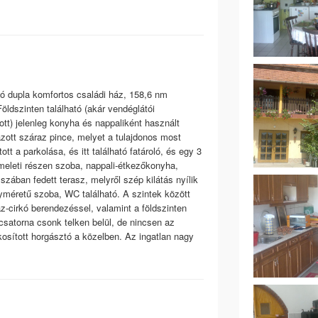
dó dupla komfortos családi ház, 158,6 nm
öldszinten található (akár vendéglátói
ott) jelenleg konyha és nappaliként használt
ázott száraz pince, melyet a tulajdonos most
tt a parkolása, és itt található fatároló, és egy 3
meleti részen szoba, nappali-étkezőkonyha,
zában fedett terasz, melyről szép kilátás nyílik
yméretű szoba, WC található. A szintek között
-cirkó berendezéssel, valamint a földszinten
satorna csonk telken belül, de nincsen az
kosított horgásztó a közelben. Az ingatlan nagy