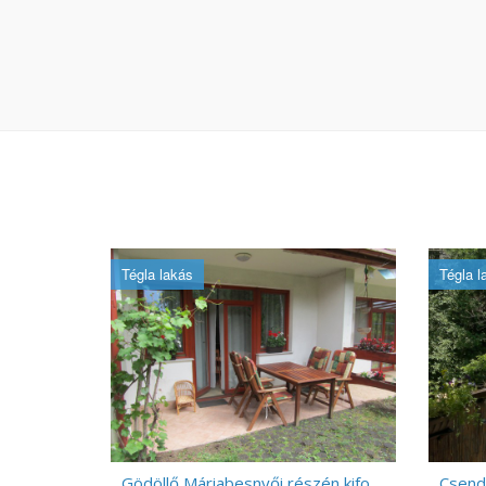
Tégla lakás
Tégla l
Gödöllő Máriabesnyői részén kifogástalan újszerű lakás