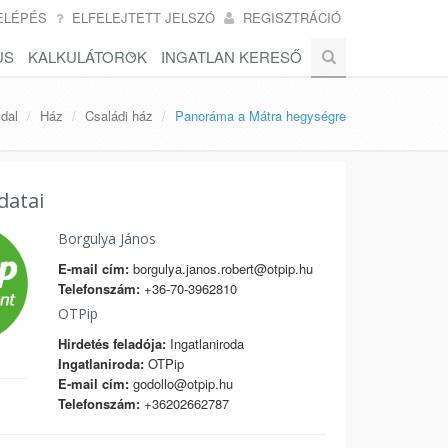
ELÉPÉS
ELFELEJTETT JELSZÓ
REGISZTRÁCIÓ
US
KALKULÁTOROK
INGATLAN KERESŐ
dal
Ház
Családi ház
Panoráma a Mátra hegységre
datai
Borgulya János
E-mail cím:
borgulya.janos.robert@otpip.hu
Telefonszám:
+36-70-3962810
OTPip
Hirdetés feladója:
Ingatlaniroda
Ingatlaniroda:
OTPip
E-mail cím:
godollo@otpip.hu
Telefonszám:
+36202662787