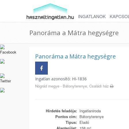
INGATLANOK
KAPCSO
Panoráma a Mátra hegységre
Panoráma a Mátra hegységre
Ingatlan azonosító: HI-1836
Nógrád megye - Bátonyterenye, Családi ház
Hirdetés feladója:
Ingatlaniroda
Pontos cím:
Bátonyterenye
Típus:
Eladó
Alapterület:
158 m²