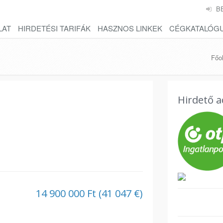
B
LAT
HIRDETÉSI TARIFÁK
HASZNOS LINKEK
CÉGKATALÓG
Főol
Hirdető a
14 900 000 Ft (41 047 €)