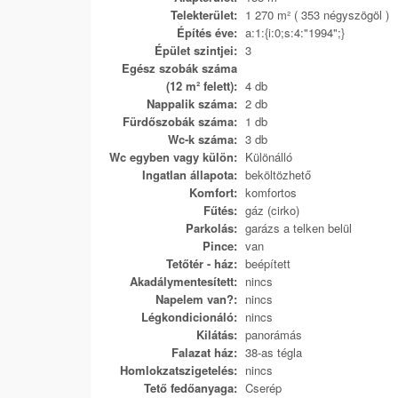
Telekterület:
1 270 m² ( 353 négyszögöl )
Építés éve:
a:1:{i:0;s:4:"1994";}
Épület szintjei:
3
Egész szobák száma
(12 m² felett):
4 db
Nappalik száma:
2 db
Fürdőszobák száma:
1 db
Wc-k száma:
3 db
Wc egyben vagy külön:
Különálló
Ingatlan állapota:
beköltözhető
Komfort:
komfortos
Fűtés:
gáz (cirko)
Parkolás:
garázs a telken belül
Pince:
van
Tetőtér - ház:
beépített
Akadálymentesített:
nincs
Napelem van?:
nincs
Légkondicionáló:
nincs
Kilátás:
panorámás
Falazat ház:
38-as tégla
Homlokzatszigetelés:
nincs
Tető fedőanyaga:
Cserép