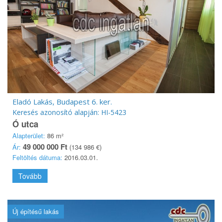
Eladó Lakás, Budapest 6. ker.
Keresés azonosító alapján: HI-5423
Ó utca
Alapterület:
86 m²
49 000 000 Ft
Ár:
(134 986 €)
Feltöltés dátuma:
2016.03.01.
Tovább
Új építésű lakás