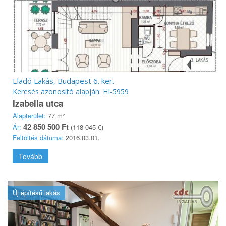
Eladó Lakás, Budapest 6. ker.
Keresés azonosító alapján: HI-5959
Izabella utca
Alapterület:
77 m²
42 850 500 Ft
Ár:
(118 045 €)
Feltöltés dátuma:
2016.03.01.
Tovább
Új építésű lakás