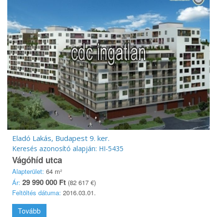
Eladó Lakás, Budapest 9. ker.
Keresés azonosító alapján: HI-5435
Vágóhíd utca
Alapterület:
64 m²
29 990 000 Ft
Ár:
(82 617 €)
Feltöltés dátuma:
2016.03.01.
Tovább