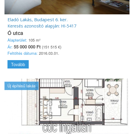
Eladó Lakás, Budapest 6. ker.
Keresés azonosító alapján: HI-5417
Ó utca
Alapterület:
105 m²
55 000 000 Ft
Ár:
(151 515 €)
Feltöltés dátuma:
2016.03.01.
Tovább
Új építésű lakás