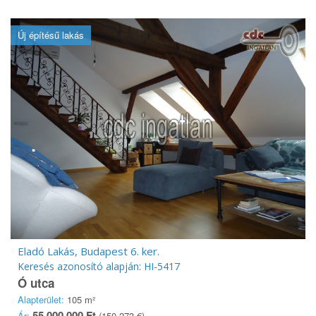
Új építésű lakás
Eladó Lakás, Budapest 6. ker.
Keresés azonosító alapján: HI-5417
Ó utca
Alapterület:
105 m²
55 000 000 Ft
Ár:
(150 273 €)