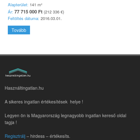
Alapterület:
141 m²
77 715 000 Ft
Ár:
(212 336 €)
Feltöltés dátuma:
2016.03.01.
Tovább
Használtingatlan.hu
A sikeres ingatlan értékesítések helye !
Legyen ön is Magyarország legnagyobb ingatlan kereső oldal
tagja !
Regisztrálj
– hirdess – értékesíts.