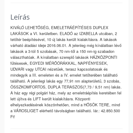
Leírás
KIVÁLÓ LEHETŐSÉG, EMELETRÁÉPÍTÉSES DUPLEX
LAKÁSOK a VI. kerületben. ELADÓ az IZABELLA utcában, 2
tetőtér beépítésével, 10 új lakás került kialakításra. A lakások
várható átadási ideje 2016.06.01. A jelenleg még kínálatban lévő
lakások a 3-tól 5 szobásak, 70 nm-től a 150 nm-ig szabadon
választhatóak. A kínálatban szereplő lakások HÁZKÖZPONTI
fűtésesek, EGYEDI MÉRŐÓRÁKKAL, NAPFÉNYESEK,
UDVARI vagy UTCAI nézetűek, terasz kapcsolatosak és
mindegyik a III. emeleten és a IV. emelet tetőterében található
található. A jelenlegi lakás egy 77,91 nm alapterületű, 3 szobás,
ÖSSZKOMFORTOS, DUPLA TERASZOS(7,73 / 9,51 nm) lakás.
A ház egy régi polgári ház, mely az emeletráépítés keretében fel
lett újítva és LIFT került kialakításra. Központi
elhelyezkedésének köszönhetően, mind a HŐSÖK TERE, mind
a VÁROSLIGET elérhető távolságban található. Iár.: 42.850.500
Ft!