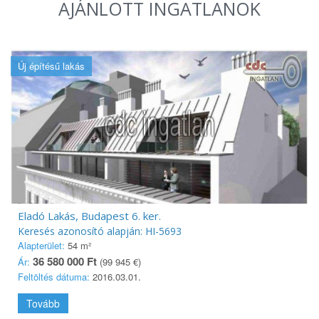
AJÁNLOTT INGATLANOK
Új építésű lakás
Eladó Lakás, Budapest 6. ker.
Keresés azonosító alapján: HI-5693
Alapterület:
54 m²
36 580 000 Ft
Ár:
(99 945 €)
Feltöltés dátuma:
2016.03.01.
Tovább