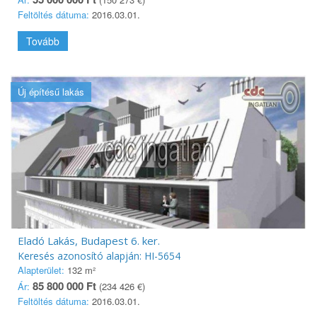
Feltöltés dátuma:
2016.03.01.
Tovább
Új építésű lakás
Eladó Lakás, Budapest 6. ker.
Keresés azonosító alapján: HI-5654
Alapterület:
132 m²
85 800 000 Ft
Ár:
(234 426 €)
Feltöltés dátuma:
2016.03.01.