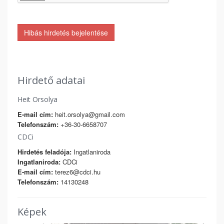
Hibás hirdetés bejelentése
Hirdető adatai
Heit Orsolya
E-mail cím:
heit.orsolya@gmail.com
Telefonszám:
+36-30-6658707
CDCi
Hirdetés feladója:
Ingatlaniroda
Ingatlaniroda:
CDCi
E-mail cím:
terez6@cdci.hu
Telefonszám:
14130248
Képek