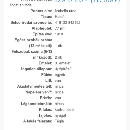
42 850 500 Ft (117 078 €)
Ingatlaniroda
Pontos cím:
Izabella utca
Típus:
Eladó
Belső irodai azonosító:
416133-842192
Alapterület:
77 m²
Építés éve:
1910
Egész szobák száma
(12 m² felett):
1 db
Félszobák száma (6-12
m² között):
2 db
Emelet:
3. emelet
Ingatlan állapota:
új építésű
Fűtés:
egyéb
Lift:
van
Akadálymentesített:
nincs
Napelem van?:
nincs
Erkély:
van
Légkondicionáló:
nincs
Kilátás:
kertre néző
Tájolás:
nyugat
A lakás falazata:
Tégla