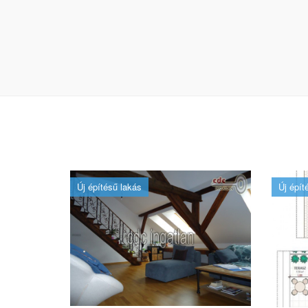
Új építésű lakás
Új épít