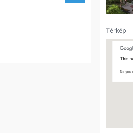
Térkép
This p
Do you 