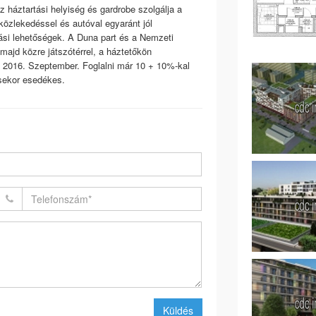
háztartási helyiség és gardrobe szolgálja a
özlekedéssel és autóval egyaránt jól
ási lehetőségek. A Duna part és a Nemzeti
majd közre játszótérrel, a háztetőkön
: 2016. Szeptember. Foglalni már 10 + 10%-kal
sekor esedékes.
Küldés