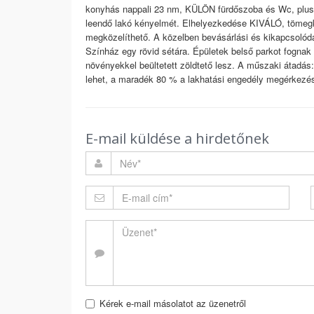
konyhás nappali 23 nm, KÜLÖN fürdőszoba és Wc, plusz 
leendő lakó kényelmét. Elhelyezkedése KIVÁLÓ, tömegk
megközelíthető. A közelben bevásárlási és kikapcsolód
Színház egy rövid sétára. Épületek belső parkot fognak 
növényekkel beültetett zöldtető lesz. A műszaki átadás
lehet, a maradék 80 % a lakhatási engedély megérkezé
E-mail küldése a hirdetőnek
Kérek e-mail másolatot az üzenetről