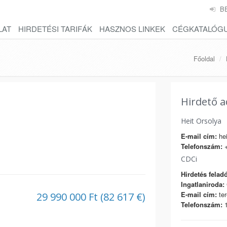
B
LAT
HIRDETÉSI TARIFÁK
HASZNOS LINKEK
CÉGKATALÓG
Főoldal
Hirdető a
Heit Orsolya
E-mail cím:
hei
Telefonszám:
+
CDCi
Hirdetés feladó
Ingatlaniroda:
E-mail cím:
ter
29 990 000 Ft (82 617 €)
Telefonszám:
1