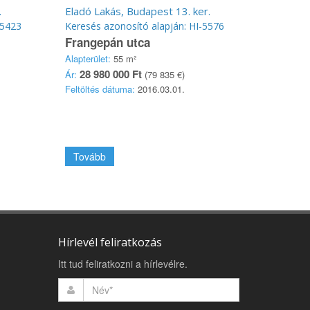
.
Eladó Lakás, Budapest 13. ker.
-5423
Keresés azonosító alapján: HI-5576
Frangepán utca
Alapterület:
55 m²
28 980 000 Ft
Ár:
(79 835 €)
Feltöltés dátuma:
2016.03.01.
Tovább
Hírlevél feliratkozás
Itt tud feliratkozni a hírlevélre.