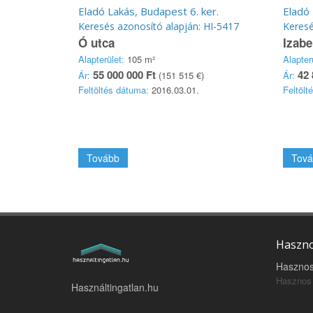
Eladó Lakás, Budapest 6. ker.
Eladó 
Keresés azonosító alapján: HI-5417
Keresé
Ó utca
Izabe
Alapterület:
105 m²
Alapter
55 000 000 Ft
42 
Ár:
(151 515 €)
Ár:
Feltöltés dátuma:
2016.03.01.
Feltölt
Tovább
Tová
Haszno
Hasznos
Hasznos 
Használtingatlan.hu