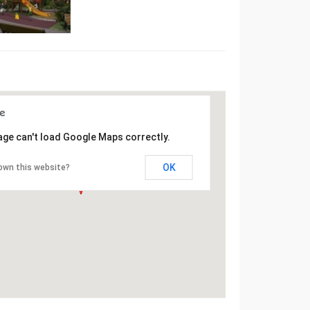
age can't load Google Maps correctly.
OK
own this website?