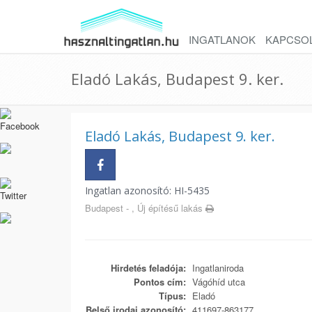
INGATLANOK
KAPCSO
Eladó Lakás, Budapest 9. ker.
Eladó Lakás, Budapest 9. ker.
Ingatlan azonosító: HI-5435
Budapest - , Új építésű lakás
Hirdetés feladója:
Ingatlaniroda
Pontos cím:
Vágóhíd utca
Típus:
Eladó
Belső irodai azonosító:
411697-863177