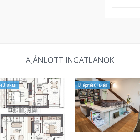
AJÁNLOTT INGATLANOK
ésű lakás
Új építésű lakás