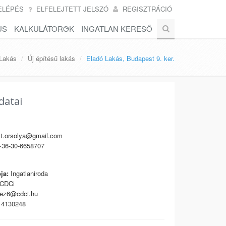
ELÉPÉS
ELFELEJTETT JELSZÓ
REGISZTRÁCIÓ
US
KALKULÁTOROK
INGATLAN KERESŐ
Lakás
Új építésű lakás
Eladó Lakás, Budapest 9. ker.
datai
t.orsolya@gmail.com
36-30-6658707
ja:
Ingatlaniroda
CDCi
ez6@cdci.hu
4130248