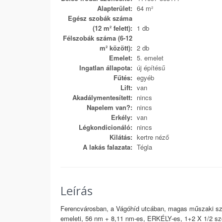
Alapterület:
64 m²
Egész szobák száma
(12 m² felett):
1 db
Félszobák száma (6-12
m² között):
2 db
Emelet:
5. emelet
Ingatlan állapota:
új építésű
Fűtés:
egyéb
Lift:
van
Akadálymentesített:
nincs
Napelem van?:
nincs
Erkély:
van
Légkondicionáló:
nincs
Kilátás:
kertre néző
A lakás falazata:
Tégla
Leírás
Ferencvárosban, a Vágóhíd utcában, magas műszaki szí
emeleti, 56 nm + 8,11 nm-es, ERKÉLY-es, 1+2 X 1/2 s