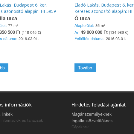
Lakás, Budapest 6. ker.
Eladó Lakás, Budapest 6. ker
s azonosító alapján: HI-5959
Keresés azonosító alapján: HI
lla utca
Ó utca
ület:
77 m²
Alapterület:
86 m²
850 500 Ft
49 000 000 Ft
(118 045 €)
Ár:
(134 986 €)
és dátuma:
2016.03.01.
Feltöltés dátuma:
2016.03.01.
bb
Tovább
s információk
Hirdetés feladási ajánlat
 linkek
Magánszemélyeknek
információk és tanácsok
Ingatlanközvetítőknek
Cégeknek