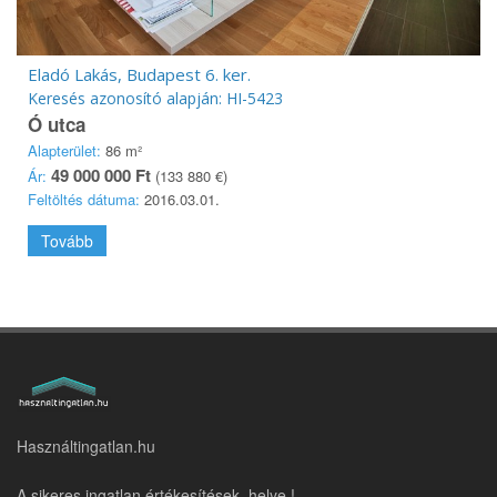
Eladó Lakás, Budapest 6. ker.
Keresés azonosító alapján: HI-5423
Ó utca
Alapterület:
86 m²
49 000 000 Ft
Ár:
(133 880 €)
Feltöltés dátuma:
2016.03.01.
Tovább
Használtingatlan.hu
A sikeres ingatlan értékesítések helye !