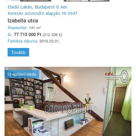
Eladó Lakás, Budapest 6. ker.
Keresés azonosító alapján: HI-5947
Izabella utca
Alapterület:
141 m²
77 715 000 Ft
Ár:
(212 336 €)
Feltöltés dátuma:
2016.03.01.
Tovább
Új építésű lakás