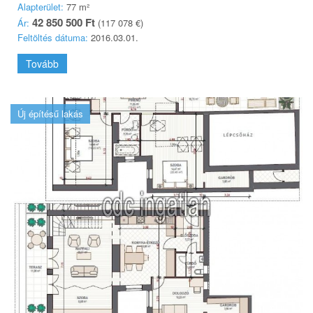
Alapterület:
77 m²
42 850 500 Ft
Ár:
(117 078 €)
Feltöltés dátuma:
2016.03.01.
Tovább
Új építésű lakás