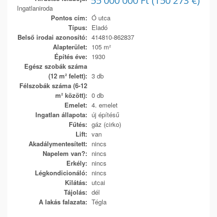
55 000 000 Ft (150 273 €)
Ingatlaniroda
Pontos cím:
Ó utca
Típus:
Eladó
Belső irodai azonosító:
414810-862837
Alapterület:
105 m²
Építés éve:
1930
Egész szobák száma
(12 m² felett):
3 db
Félszobák száma (6-12
m² között):
0 db
Emelet:
4. emelet
Ingatlan állapota:
új építésű
Fűtés:
gáz (cirko)
Lift:
van
Akadálymentesített:
nincs
Napelem van?:
nincs
Erkély:
nincs
Légkondicionáló:
nincs
Kilátás:
utcai
Tájolás:
dél
A lakás falazata:
Tégla