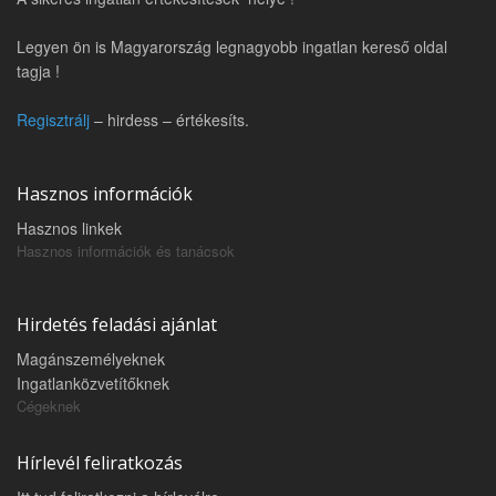
Legyen ön is Magyarország legnagyobb ingatlan kereső oldal
tagja !
Regisztrálj
– hirdess – értékesíts.
Hasznos információk
Hasznos linkek
Hasznos információk és tanácsok
Hirdetés feladási ajánlat
Magánszemélyeknek
Ingatlanközvetítőknek
Cégeknek
Hírlevél feliratkozás