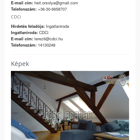
E-mail cím:
heit.orsolya@gmail.com
Telefonszám:
+36-30-6658707
CDCi
Hirdetés feladója:
Ingatlaniroda
Ingatlaniroda:
CDCi
E-mail cím:
terez6@cdci.hu
Telefonszám:
14130248
Képek