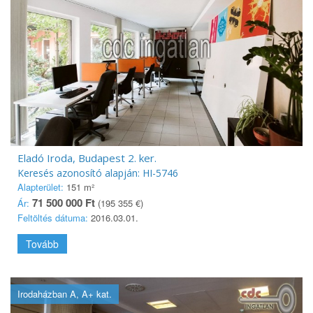
Eladó Iroda, Budapest 2. ker.
Keresés azonosító alapján: HI-5746
Alapterület:
151 m²
71 500 000 Ft
Ár:
(195 355 €)
Feltöltés dátuma:
2016.03.01.
Tovább
Irodaházban A, A+ kat.