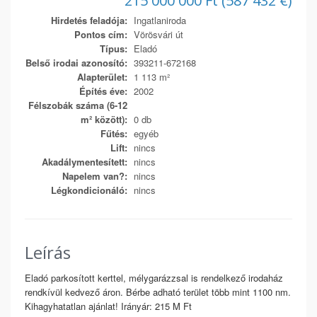
215 000 000 Ft (587 432 €)
Hirdetés feladója:
Ingatlaniroda
Pontos cím:
Vörösvári út
Típus:
Eladó
Belső irodai azonosító:
393211-672168
Alapterület:
1 113 m²
Építés éve:
2002
Félszobák száma (6-12
m² között):
0 db
Fűtés:
egyéb
Lift:
nincs
Akadálymentesített:
nincs
Napelem van?:
nincs
Légkondicionáló:
nincs
Leírás
Eladó parkosított kerttel, mélygarázzsal is rendelkező irodaház
rendkívül kedvező áron. Bérbe adható terület több mint 1100 nm.
Kihagyhatatlan ajánlat! Irányár: 215 M Ft