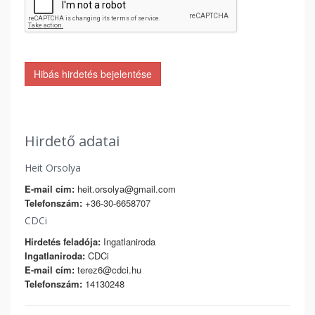
Hibás hirdetés bejelentése
Hirdető adatai
Heit Orsolya
E-mail cím:
heit.orsolya@gmail.com
Telefonszám:
+36-30-6658707
CDCi
Hirdetés feladója:
Ingatlaniroda
Ingatlaniroda:
CDCi
E-mail cím:
terez6@cdci.hu
Telefonszám:
14130248