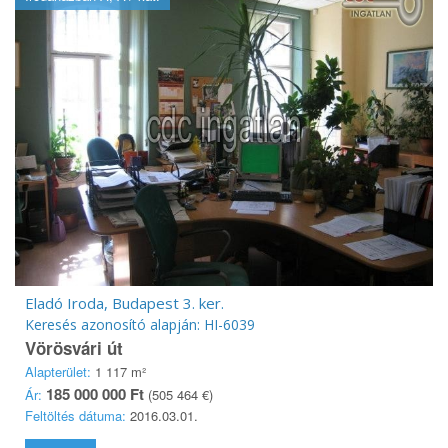
Eladó Iroda, Budapest 3. ker.
Keresés azonosító alapján: HI-6039
Vörösvári út
Alapterület:
1 117 m²
185 000 000 Ft
Ár:
(505 464 €)
Feltöltés dátuma:
2016.03.01.