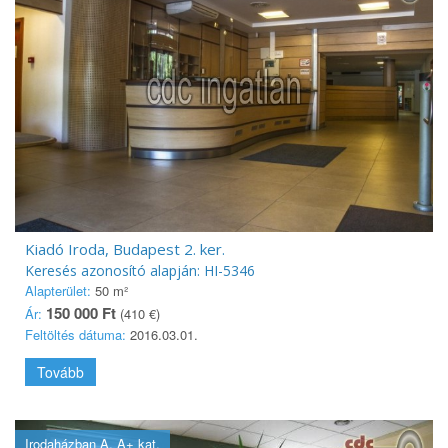
Kiadó Iroda, Budapest 2. ker.
Keresés azonosító alapján: HI-5346
Alapterület:
50 m²
150 000 Ft
Ár:
(410 €)
Feltöltés dátuma:
2016.03.01.
Tovább
Irodaházban A, A+ kat.