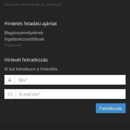
Hasznos információk és tanácsok
Hirdetés feladási ajánlat
Magánszemélyeknek
Ingatlanközvetítőknek
Cégeknek
Hírlevél feliratkozás
Itt tud feliratkozni a hírlevélre.
Feliratkozás