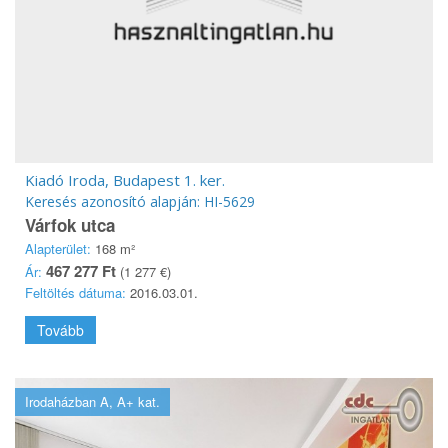
Kiadó Iroda, Budapest 1. ker.
Keresés azonosító alapján: HI-5629
Várfok utca
Alapterület:
168 m²
467 277 Ft
Ár:
(1 277 €)
Feltöltés dátuma:
2016.03.01.
Tovább
Irodaházban A, A+ kat.