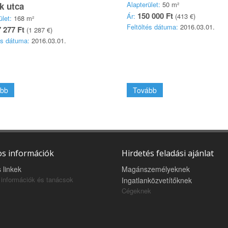
Alapterület:
50 m²
k utca
150 000 Ft
Ár:
(413 €)
ület:
168 m²
Feltöltés dátuma:
2016.03.01.
 277 Ft
(1 287 €)
és dátuma:
2016.03.01.
bb
Tovább
s információk
Hirdetés feladási ajánlat
 linkek
Magánszemélyeknek
információk és tanácsok
Ingatlanközvetítőknek
Cégeknek