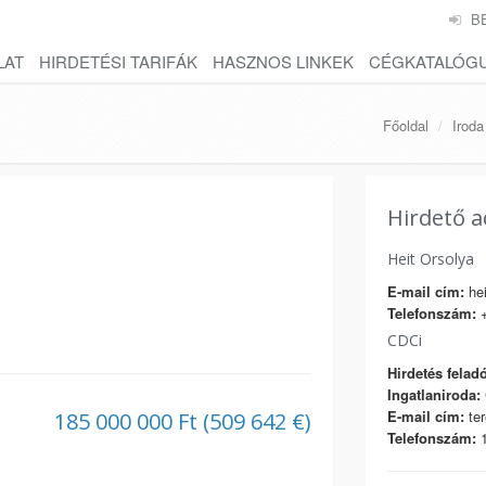
B
LAT
HIRDETÉSI TARIFÁK
HASZNOS LINKEK
CÉGKATALÓG
Főoldal
Iroda
Hirdető a
Heit Orsolya
E-mail cím:
hei
Telefonszám:
+
CDCi
Hirdetés feladó
Ingatlaniroda:
E-mail cím:
ter
185 000 000 Ft (509 642 €)
Telefonszám:
1