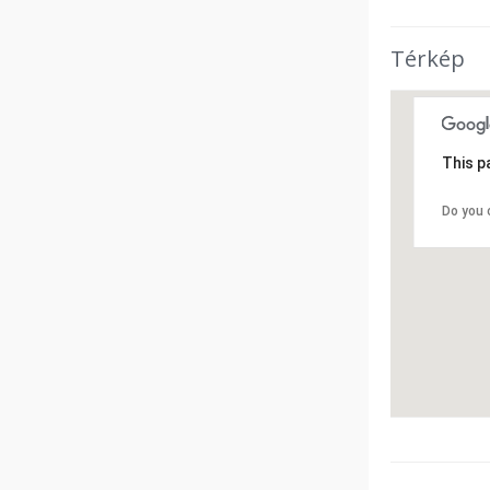
Térkép
This p
Do you 