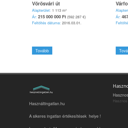
Vörösvári út
Várfo
Alapterület:
1 113 m²
Alapter
215 000 000 Ft
467
Ár:
(592 287 €)
Ár:
Feltöltés dátuma:
2016.03.01.
Feltölt
Tovább
Tová
Haszno
Hasznos
Hasznos 
Használtingatlan.hu
A sikeres ingatlan értékesítések helye !