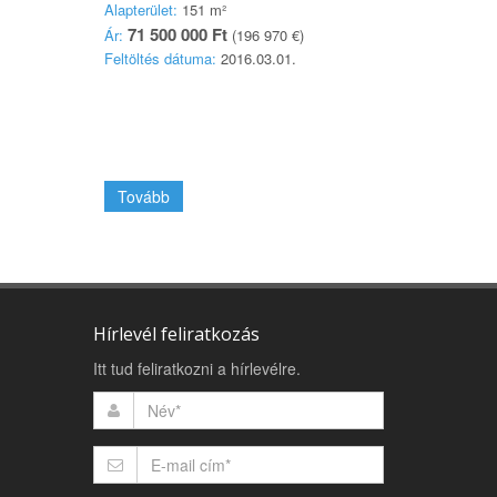
Alapterület:
151 m²
71 500 000 Ft
Ár:
(196 970 €)
Feltöltés dátuma:
2016.03.01.
Tovább
Hírlevél feliratkozás
Itt tud feliratkozni a hírlevélre.