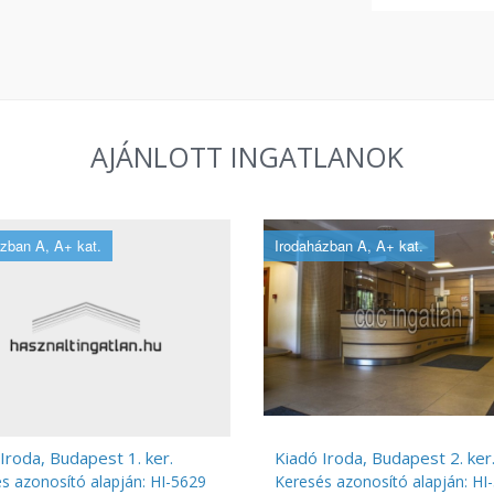
AJÁNLOTT INGATLANOK
zban A, A+ kat.
Irodaházban A, A+ kat.
Iroda, Budapest 1. ker.
Kiadó Iroda, Budapest 2. ker
s azonosító alapján: HI-5629
Keresés azonosító alapján: HI