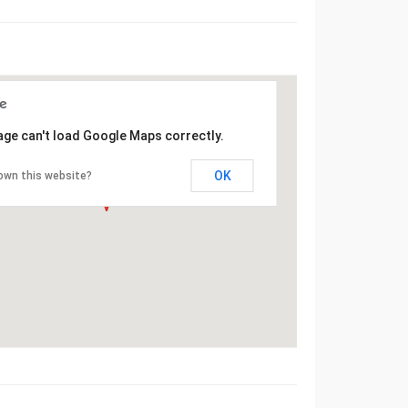
age can't load Google Maps correctly.
OK
own this website?