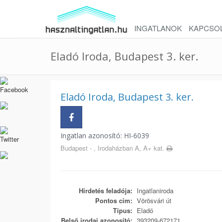
INGATLANOK
KAPCSO
Eladó Iroda, Budapest 3. ker.
Eladó Iroda, Budapest 3. ker.
Ingatlan azonosító: HI-6039
Budapest - , Irodaházban A, A+ kat.
Hirdetés feladója:
Ingatlaniroda
Pontos cím:
Vörösvári út
Típus:
Eladó
Belső irodai azonosító:
393209-672171