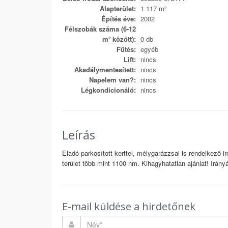
Alapterület:
1 117 m²
Építés éve:
2002
Félszobák száma (6-12
m² között):
0 db
Fűtés:
egyéb
Lift:
nincs
Akadálymentesített:
nincs
Napelem van?:
nincs
Légkondicionáló:
nincs
Leírás
Eladó parkosított kerttel, mélygarázzsal is rendelkező 
terület több mint 1100 nm. Kihagyhatatlan ajánlat! Irány
E-mail küldése a hirdetőnek