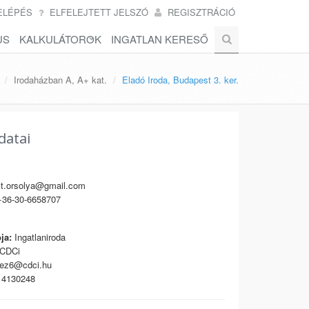
ELÉPÉS
ELFELEJTETT JELSZÓ
REGISZTRÁCIÓ
US
KALKULÁTOROK
INGATLAN KERESŐ
Irodaházban A, A+ kat.
Eladó Iroda, Budapest 3. ker.
datai
t.orsolya@gmail.com
36-30-6658707
ja:
Ingatlaniroda
CDCi
ez6@cdci.hu
4130248