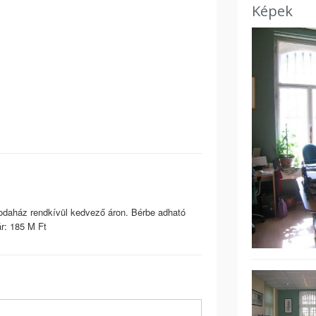
Képek
irodaház rendkívül kedvező áron. Bérbe adható
ár: 185 M Ft