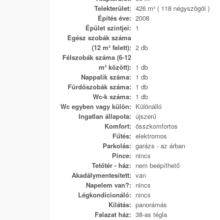
Telekterület:
426 m² ( 118 négyszögöl )
Építés éve:
2008
Épület szintjei:
1
Egész szobák száma
(12 m² felett):
2 db
Félszobák száma (6-12
m² között):
1 db
Nappalik száma:
1 db
Fürdőszobák száma:
1 db
Wc-k száma:
1 db
Wc egyben vagy külön:
Különálló
Ingatlan állapota:
újszerű
Komfort:
összkomfortos
Fűtés:
elektromos
Parkolás:
garázs - az árban
Pince:
nincs
Tetőtér - ház:
nem beépíthető
Akadálymentesített:
van
Napelem van?:
nincs
Légkondicionáló:
nincs
Kilátás:
panorámás
Falazat ház:
38-as tégla