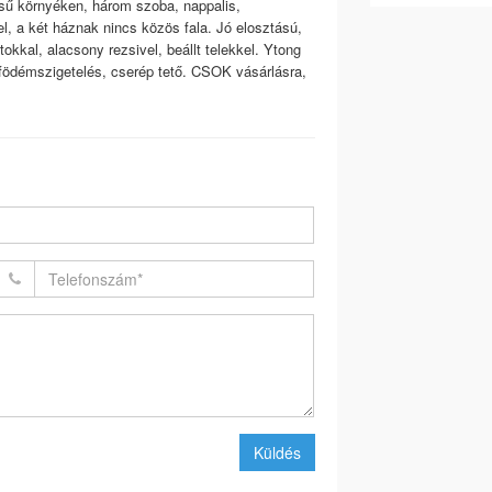
ésű környéken, három szoba, nappalis,
l, a két háznak nincs közös fala. Jó elosztású,
tokkal, alacsony rezsivel, beállt telekkel. Ytong
födémszigetelés, cserép tető. CSOK vásárlásra,
Küldés