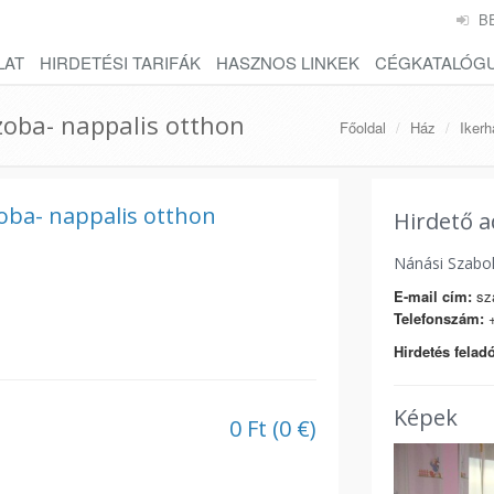
B
LAT
HIRDETÉSI TARIFÁK
HASZNOS LINKEK
CÉGKATALÓG
zoba- nappalis otthon
Főoldal
Ház
Ikerh
oba- nappalis otthon
Hirdető a
Nánási Szabo
E-mail cím:
sz
Telefonszám:
+
Hirdetés feladó
Képek
0 Ft (0 €)