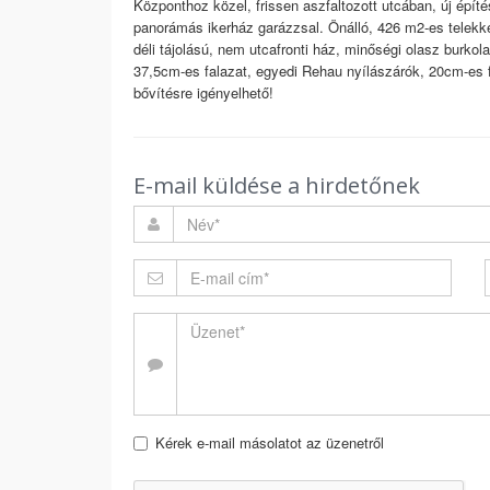
Központhoz közel, frissen aszfaltozott utcában, új épít
panorámás ikerház garázzsal. Önálló, 426 m2-es telekke
déli tájolású, nem utcafronti ház, minőségi olasz burkola
37,5cm-es falazat, egyedi Rehau nyílászárók, 20cm-es 
bővítésre igényelhető!
E-mail küldése a hirdetőnek
Kérek e-mail másolatot az üzenetről