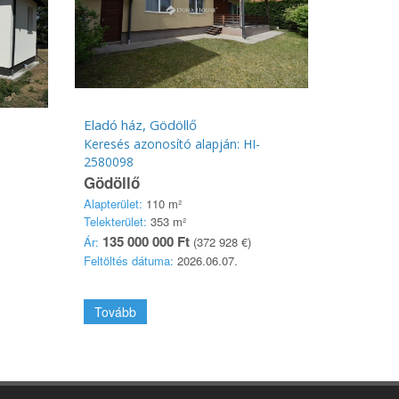
Eladó ház, Gödöllő
Keresés azonosító alapján: HI-
2580098
Gödöllő
Alapterület:
110 m²
Telekterület:
353 m²
135 000 000 Ft
Ár:
(372 928 €)
Feltöltés dátuma:
2026.06.07.
Tovább