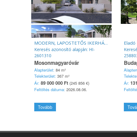
MODERN, LAPOSTETŐS IKERHÁZ MOSONMAGYARÓVÁRON
Eladó 
Keresés azonosító alapján: HI-
Keresé
2601310
25880
Mosonmagyaróvár
Buda
Alapterület:
84 m²
Alapter
Telekterület:
367 m²
Telekte
89 000 000 Ft
131
Ár:
(245 856 €)
Ár:
Feltöltés dátuma:
2026.08.06.
Feltölt
Tovább
Tová