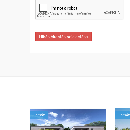
Hibás hirdetés bejelentése
Ikerház
Ikerház