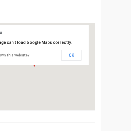
age can't load Google Maps correctly.
OK
own this website?