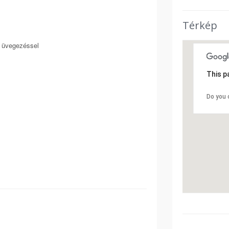
Térkép
t üvegezéssel
This p
Do you 