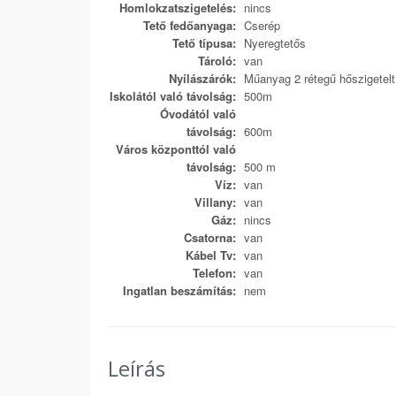
Homlokzatszigetelés:
nincs
Tető fedőanyaga:
Cserép
Tető típusa:
Nyeregtetős
Tároló:
van
Nyílászárók:
Műanyag 2 rétegű hőszigetel
Iskolától való távolság:
500m
Óvodától való
távolság:
600m
Város központtól való
távolság:
500 m
Víz:
van
Villany:
van
Gáz:
nincs
Csatorna:
van
Kábel Tv:
van
Telefon:
van
Ingatlan beszámítás:
nem
Leírás