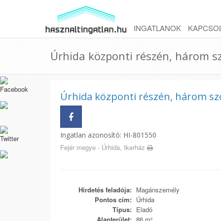
INGATLANOK
KAPCSO
Úrhida központi részén, három s
Úrhida központi részén, három sz
Ingatlan azonosító: HI-801550
Fejér megye - Úrhida, Ikerház
Hirdetés feladója:
Magánszemély
Pontos cím:
Úrhida
Típus:
Eladó
Alapterület:
86 m²