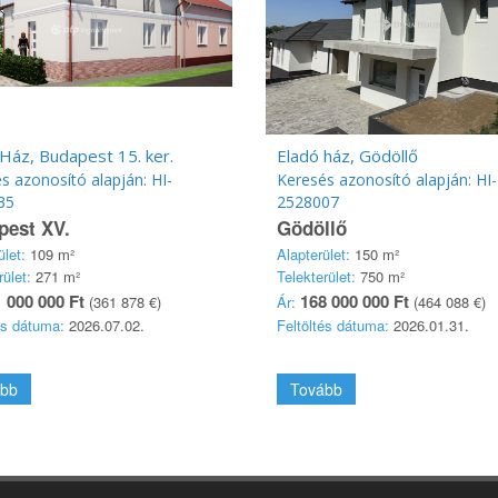
Ház, Budapest 15. ker.
Eladó ház, Gödöllő
s azonosító alapján: HI-
Keresés azonosító alapján: HI-
35
2528007
pest XV.
Gödöllő
ület:
109 m²
Alapterület:
150 m²
rület:
271 m²
Telekterület:
750 m²
 000 000 Ft
168 000 000 Ft
(361 878 €)
Ár:
(464 088 €)
és dátuma:
2026.07.02.
Feltöltés dátuma:
2026.01.31.
bb
Tovább