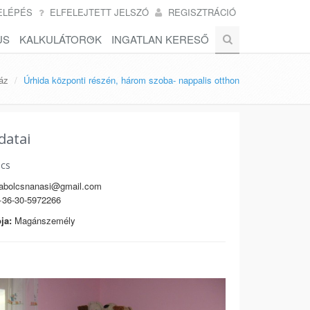
ELÉPÉS
ELFELEJTETT JELSZÓ
REGISZTRÁCIÓ
US
KALKULÁTOROK
INGATLAN KERESŐ
áz
Úrhida központi részén, három szoba- nappalis otthon
datai
lcs
abolcsnanasi@gmail.com
36-30-5972266
ja:
Magánszemély