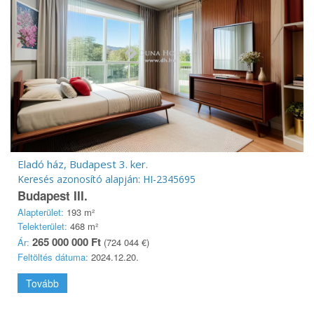
Eladó ház, Budapest 3. ker.
Keresés azonosító alapján: HI-2345695
Budapest III.
Alapterület:
193 m²
Telekterület:
468 m²
265 000 000 Ft
Ár:
(724 044 €)
Feltöltés dátuma:
2024.12.20.
Tovább