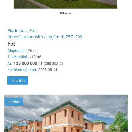
Eladó ház, Fót
Keresés azonosító alapján: HI-2571209
Fót
Alapterület:
78 m²
Telekterület:
413 m²
135 000 000 Ft
Ár:
(368 852 €)
Feltöltés dátuma:
2026.05.14.
Tovább
Ikerház