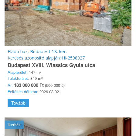
Eladó ház, Budapest 18. ker.
Keresés azonosító alapján: HI-2598027
Budapest XVIII. Wlassics Gyula utca
Alapterület:
147 m²
Telekterület:
349 m²
183 000 000 Ft
Ár:
(500 000 €)
Feltöltés dátuma:
2026.08.02.
Tovább
Ikerház