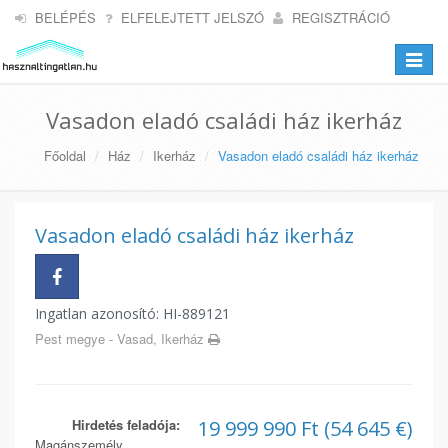
BELÉPÉS
ELFELEJTETT JELSZÓ
REGISZTRÁCIÓ
Toggle
navigat
Vasadon eladó családi ház ikerház
Főoldal
Ház
Ikerház
Vasadon eladó családi ház ikerház
Vasadon eladó családi ház ikerház
Ingatlan azonosító: HI-889121
Pest megye - Vasad, Ikerház
Hirdetés feladója:
19 999 990 Ft (54 645 €)
Magánszemély