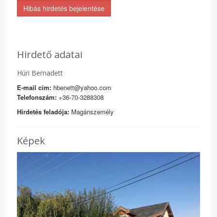
Hibás hirdetés bejelentése
Hirdető adatai
Húri Bernadett
E-mail cím:
hbenett@yahoo.com
Telefonszám:
+36-70-3288308
Hirdetés feladója:
Magánszemély
Képek