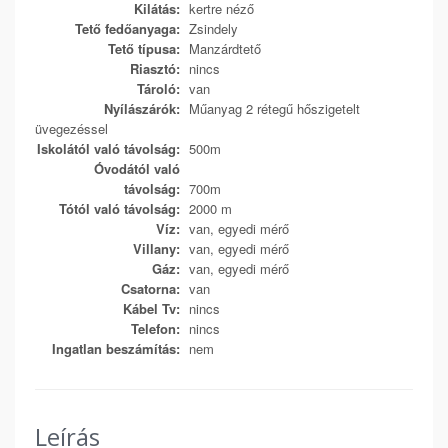
Kilátás:
kertre néző
Tető fedőanyaga:
Zsindely
Tető típusa:
Manzárdtető
Riasztó:
nincs
Tároló:
van
Nyílászárók:
Műanyag 2 rétegű hőszigetelt
üvegezéssel
Iskolától való távolság:
500m
Óvodától való
távolság:
700m
Tótól való távolság:
2000 m
Víz:
van, egyedi mérő
Villany:
van, egyedi mérő
Gáz:
van, egyedi mérő
Csatorna:
van
Kábel Tv:
nincs
Telefon:
nincs
Ingatlan beszámítás:
nem
Leírás