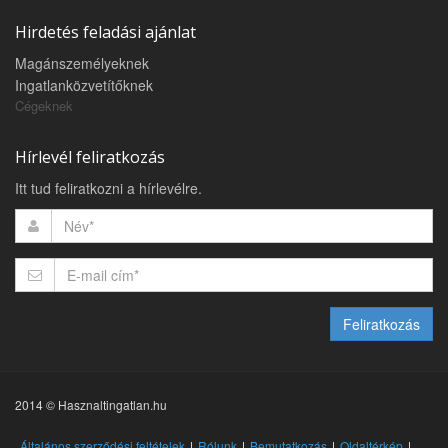
Hirdetés feladási ajánlat
Magánszemélyeknek
Ingatlanközvetítőknek
Cégeknek
Hírlevél feliratkozás
Itt tud feliratkozni a hírlevélre.
Feliratkozás
2014 © Hasznaltingatlan.hu
Általános szerződési feltételek
Rólunk
Bemutatkozás
Oldaltérkép