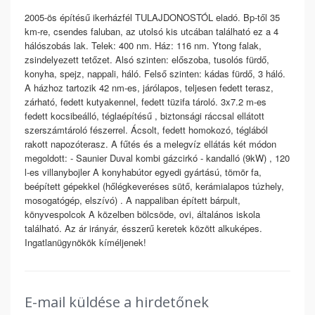
2005-ös építésű ikerházfél TULAJDONOSTÓL eladó. Bp-től 35
km-re, csendes faluban, az utolsó kis utcában található ez a 4
hálószobás lak. Telek: 400 nm. Ház: 116 nm. Ytong falak,
zsindelyezett tetőzet. Alsó szinten: előszoba, tusolós fürdő,
konyha, spejz, nappali, háló. Felső szinten: kádas fürdő, 3 háló.
A házhoz tartozik 42 nm-es, járólapos, teljesen fedett terasz,
zárható, fedett kutyakennel, fedett tüzifa tároló. 3x7.2 m-es
fedett kocsibeálló, téglaépítésű , biztonsági ráccsal ellátott
szerszámtároló fészerrel. Ácsolt, fedett homokozó, téglából
rakott napozóterasz. A fűtés és a melegvíz ellátás két módon
megoldott: - Saunier Duval kombi gázcirkó - kandalló (9kW) , 120
l-es villanybojler A konyhabútor egyedi gyártású, tömör fa,
beépített gépekkel (hőlégkeveréses sütő, kerámialapos túzhely,
mosogatógép, elszívó) . A nappaliban épített bárpult,
könyvespolcok A közelben bölcsöde, ovi, általános iskola
található. Az ár irányár, ésszerű keretek között alkuképes.
Ingatlanügynökök kíméljenek!
E-mail küldése a hirdetőnek