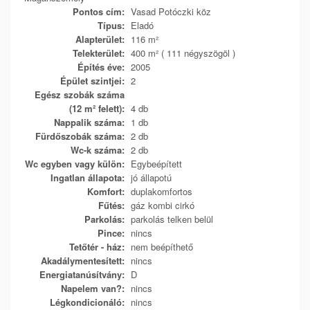
Pontos cím:
Vasad Potóczki köz
Típus:
Eladó
Alapterület:
116 m²
Telekterület:
400 m² ( 111 négyszögöl )
Építés éve:
2005
Épület szintjei:
2
Egész szobák száma
(12 m² felett):
4 db
Nappalik száma:
1 db
Fürdőszobák száma:
2 db
Wc-k száma:
2 db
Wc egyben vagy külön:
Egybeépített
Ingatlan állapota:
jó állapotú
Komfort:
duplakomfortos
Fűtés:
gáz kombi cirkó
Parkolás:
parkolás telken belül
Pince:
nincs
Tetőtér - ház:
nem beépíthető
Akadálymentesített:
nincs
Energiatanúsítvány:
D
Napelem van?:
nincs
Légkondicionáló:
nincs