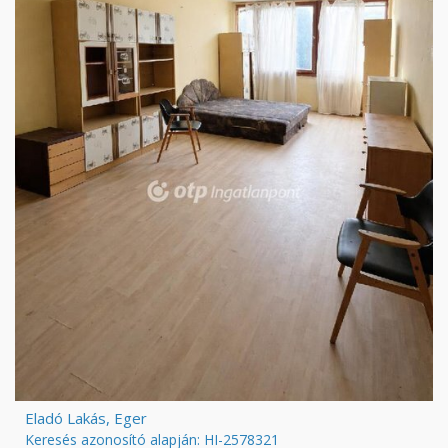
Eladó Lakás, Eger
Keresés azonosító alapján: HI-2578321