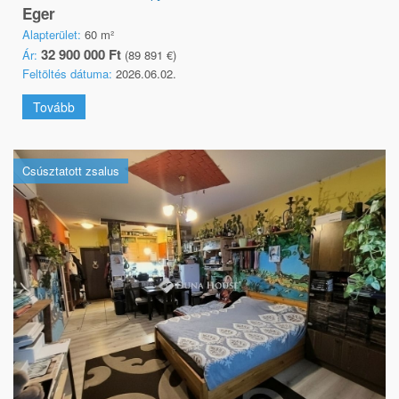
Eger
Alapterület:
60 m²
32 900 000 Ft
Ár:
(89 891 €)
Feltöltés dátuma:
2026.06.02.
Tovább
Csúsztatott zsalus