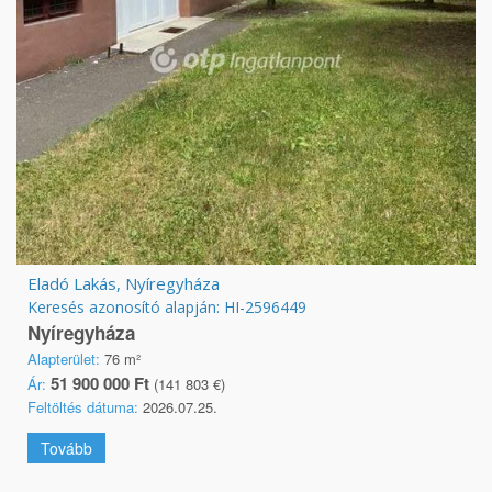
Eladó Lakás, Nyíregyháza
Keresés azonosító alapján: HI-2596449
Nyíregyháza
Alapterület:
76 m²
51 900 000 Ft
Ár:
(141 803 €)
Feltöltés dátuma:
2026.07.25.
Tovább