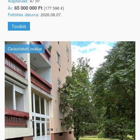
Alapterület:
47 m²
65 000 000 Ft
Ár:
(177 596 €)
Feltöltés dátuma:
2026.08.07.
Tovább
Csúsztatott zsalus