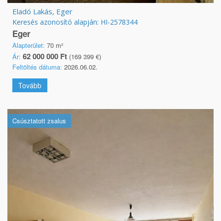
Eladó Lakás, Eger
Keresés azonosító alapján: HI-2578344
Eger
Alapterület:
70 m²
62 000 000 Ft
Ár:
(169 399 €)
Feltöltés dátuma:
2026.06.02.
Tovább
Csúsztatott zsalus