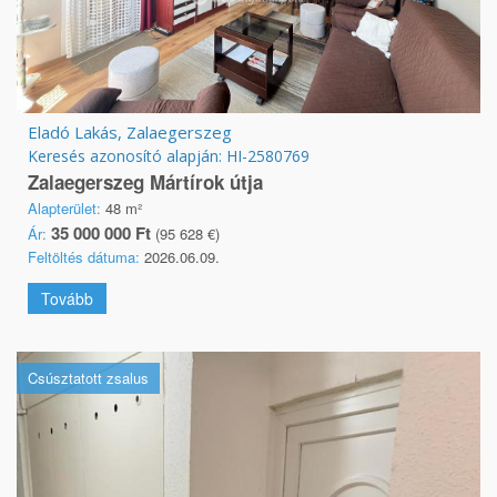
Eladó Lakás, Zalaegerszeg
Keresés azonosító alapján: HI-2580769
Zalaegerszeg Mártírok útja
Alapterület:
48 m²
35 000 000 Ft
Ár:
(95 628 €)
Feltöltés dátuma:
2026.06.09.
Tovább
Csúsztatott zsalus