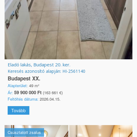
Eladó lakás, Budapest 20. ker.
Keresés azonosító alapján: HI-2561140
Budapest XX.
Alapterület:
49 m²
59 900 000 Ft
Ár:
(163 661 €)
Feltöltés dátuma:
2026.04.15.
Tovább
Csúsztatott zsalus