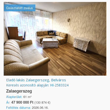
Csúsztatott zsalus
Eladó lakás Zalaegerszeg, Belváros
Keresés azonosító alapján: HI-2583324
Zalaegerszeg
Alapterület:
61 m²
47 900 000 Ft
Ár:
(130 874 €)
Feltöltés dátuma:
2026.06.16.