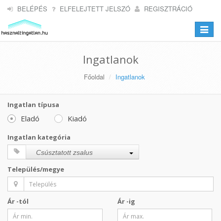
BELÉPÉS
ELFELEJTETT JELSZÓ
REGISZTRÁCIÓ
Toggle
navigat
Ingatlanok
Főoldal
Ingatlanok
Ingatlan típusa
Eladó
Kiadó
Ingatlan kategória
Csúsztatott zsalus
Település/megye
Ár -tól
Ár -ig