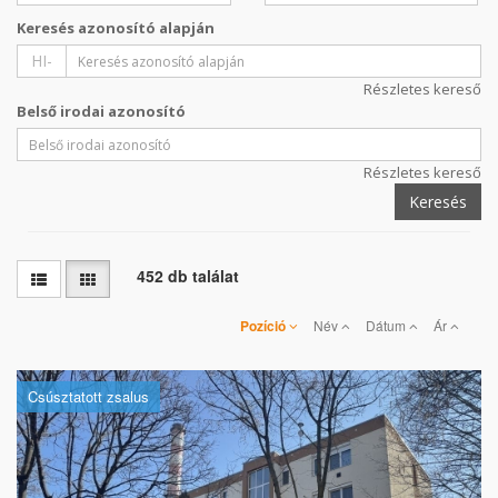
Keresés azonosító alapján
HI-
Részletes kereső
Belső irodai azonosító
Részletes kereső
Keresés
452 db találat
Pozíció
Név
Dátum
Ár
Csúsztatott zsalus