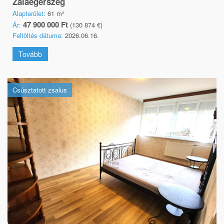
Zalaegerszeg
Alapterület:
61 m²
47 900 000 Ft
Ár:
(130 874 €)
Feltöltés dátuma:
2026.06.16.
Tovább
Csúsztatott zsalus