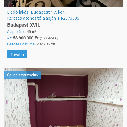
Eladó lakás, Budapest 17. ker.
Keresés azonosító alapján: HI-2573336
Budapest XVII.
Alapterület:
49 m²
58 900 000 Ft
Ár:
(160 929 €)
Feltöltés dátuma:
2026.05.20.
Tovább
Csúsztatott zsalus