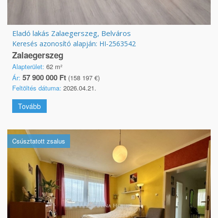
Eladó lakás Zalaegerszeg, Belváros
Keresés azonosító alapján: HI-2563542
Zalaegerszeg
Alapterület:
62 m²
57 900 000 Ft
Ár:
(158 197 €)
Feltöltés dátuma:
2026.04.21.
Tovább
Csúsztatott zsalus