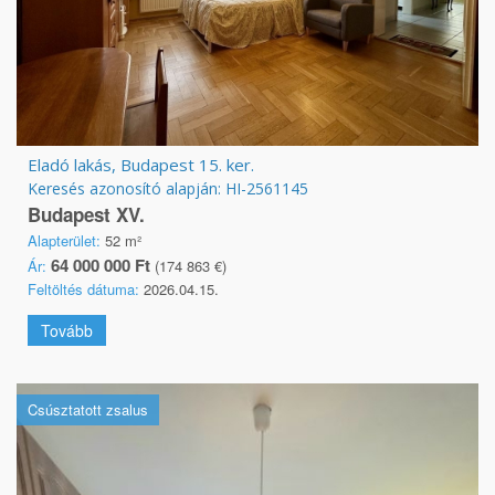
Eladó lakás, Budapest 15. ker.
Keresés azonosító alapján: HI-2561145
Budapest XV.
Alapterület:
52 m²
64 000 000 Ft
Ár:
(174 863 €)
Feltöltés dátuma:
2026.04.15.
Tovább
Csúsztatott zsalus