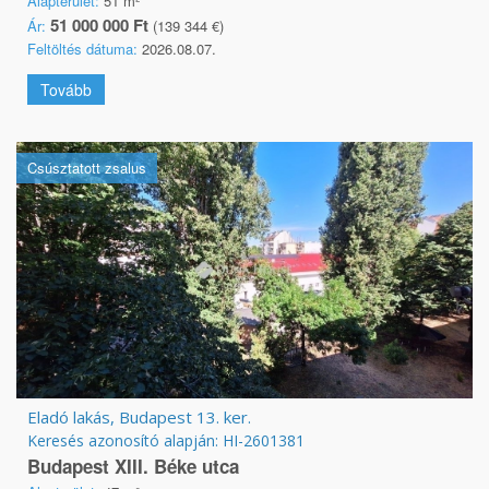
Alapterület:
51 m²
51 000 000 Ft
Ár:
(139 344 €)
Feltöltés dátuma:
2026.08.07.
Tovább
Csúsztatott zsalus
Eladó lakás, Budapest 13. ker.
Keresés azonosító alapján: HI-2601381
Budapest XIII. Béke utca