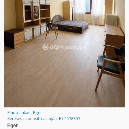
Eladó Lakás, Eger
Keresés azonosító alapján: HI-2578357
Eger