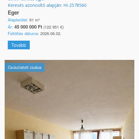
Keresés azonosító alapján: HI-2578560
Eger
Alapterület:
61 m²
45 000 000 Ft
Ár:
(122 951 €)
Feltöltés dátuma:
2026.06.02.
Tovább
Csúsztatott zsalus