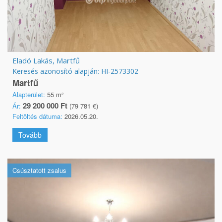
Eladó Lakás, Martfű
Keresés azonosító alapján: HI-2573302
Martfű
Alapterület:
55 m²
29 200 000 Ft
Ár:
(79 781 €)
Feltöltés dátuma:
2026.05.20.
Tovább
Csúsztatott zsalus