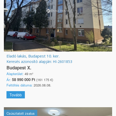
Eladó lakás, Budapest 10. ker.
Keresés azonosító alapján: HI-2601853
Budapest X.
Alapterület:
49 m²
58 990 000 Ft
Ár:
(161 175 €)
Feltöltés dátuma:
2026.08.08.
Tovább
Csúsztatott zsalus