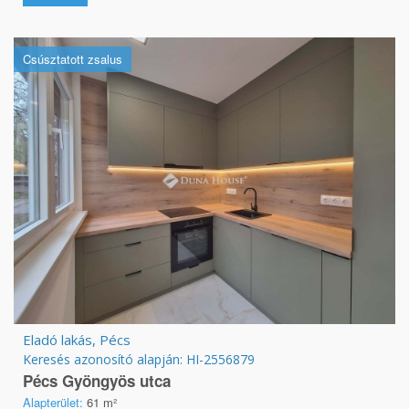
Csúsztatott zsalus
Eladó lakás, Pécs
Keresés azonosító alapján: HI-2556879
Pécs Gyöngyös utca
Alapterület:
61 m²