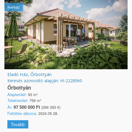
Ikerház
Eladó Ház, Őrbottyán
Keresés azonosító alapján: HI-2228960
Őrbottyán
Alapterület:
93 m²
Telekterület:
769 m²
97 500 000 Ft
Ár:
(266 393 €)
Feltöltés dátuma:
2024.05.28.
Tovább