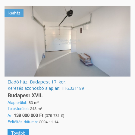
Ikerház
Eladó ház, Budapest 17. ker.
Keresés azonosító alapján: HI-2331189
Budapest XVII.
Alapterület:
83 m²
Telekterület:
248 m²
139 000 000 Ft
Ár:
(379 781 €)
Feltöltés dátuma:
2024.11.14.
Tovább