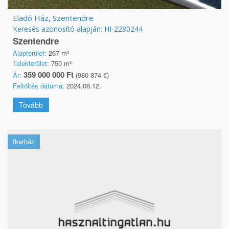
Eladó Ház, Szentendre
Keresés azonosító alapján: HI-2280244
Szentendre
Alapterület:
267 m²
Telekterület:
750 m²
359 000 000 Ft
Ár:
(980 874 €)
Feltöltés dátuma:
2024.08.12.
Tovább
Ikerház