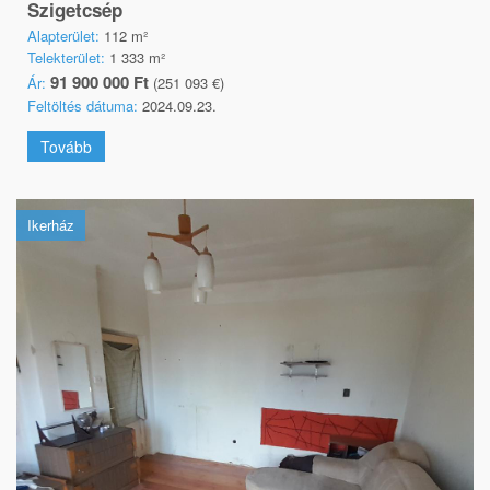
Szigetcsép
Alapterület:
112 m²
Telekterület:
1 333 m²
91 900 000 Ft
Ár:
(251 093 €)
Feltöltés dátuma:
2024.09.23.
Tovább
Ikerház