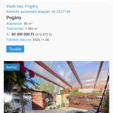
Eladó ház, Pogány
Keresés azonosító alapján: HI-2327156
Pogány
Alapterület:
80 m²
Telekterület:
1 063 m²
80 400 000 Ft
Ár:
(219 672 €)
Feltöltés dátuma:
2024.11.06.
Tovább
Ikerház