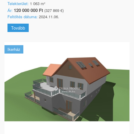
Telekterület:
1 063 m²
120 000 000 Ft
Ár:
(327 869 €)
Feltöltés dátuma:
2024.11.06.
Tovább
Ikerház