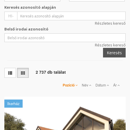
Keresés azonosító alapján
HI-
Részletes kereső
Belső irodai azonosító
Részletes kereső
Keresés
2 737 db találat
Pozíció
Név
Dátum
Ár
Ikerház