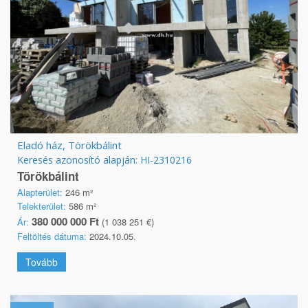
Eladó ház, Törökbálint
Keresés azonosító alapján: HI-2310216
Törökbálint
Alapterület:
246 m²
Telekterület:
586 m²
380 000 000 Ft
Ár:
(1 038 251 €)
Feltöltés dátuma:
2024.10.05.
Tovább