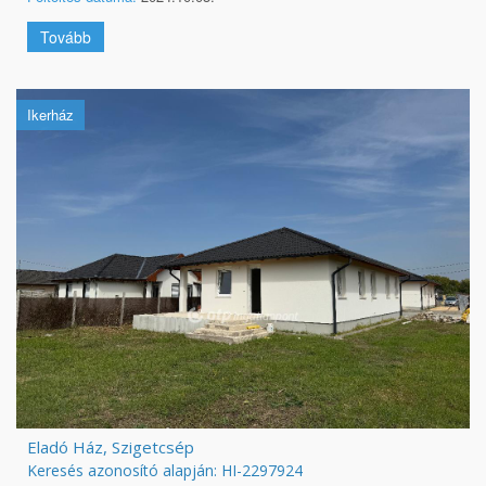
Tovább
Ikerház
Eladó Ház, Szigetcsép
Keresés azonosító alapján: HI-2297924