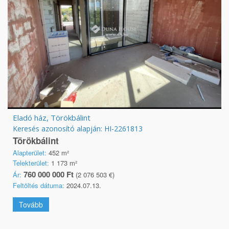
Eladó ház, Törökbálint
Keresés azonosító alapján: HI-2261813
Törökbálint
Alapterület:
452 m²
Telekterület:
1 173 m²
760 000 000 Ft
Ár:
(2 076 503 €)
Feltöltés dátuma:
2024.07.13.
Tovább