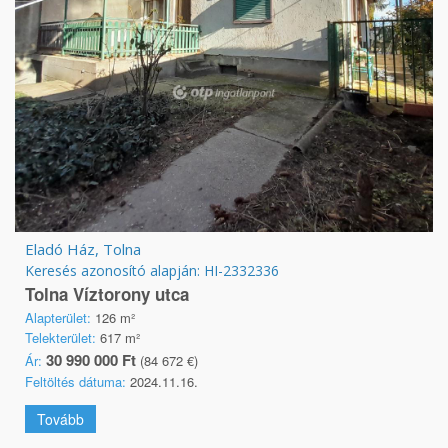
Eladó Ház, Tolna
Keresés azonosító alapján: HI-2332336
Tolna Víztorony utca
Alapterület:
126 m²
Telekterület:
617 m²
30 990 000 Ft
Ár:
(84 672 €)
Feltöltés dátuma:
2024.11.16.
Tovább