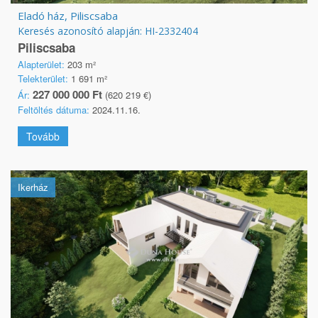
Eladó ház, Piliscsaba
Keresés azonosító alapján: HI-2332404
Piliscsaba
Alapterület:
203 m²
Telekterület:
1 691 m²
227 000 000 Ft
Ár:
(620 219 €)
Feltöltés dátuma:
2024.11.16.
Tovább
Ikerház