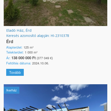
Eladó Ház, Érd
Keresés azonosító alapján: HI-2310378
Érd
Alapterület:
125 m²
Telekterület:
1 000 m²
138 000 000 Ft
Ár:
(377 049 €)
Feltöltés dátuma:
2024.10.06.
Tovább
Ikerház