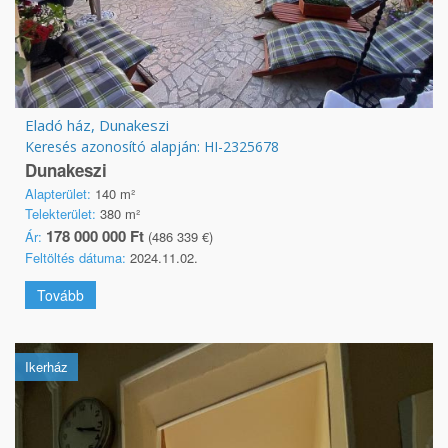
Eladó ház, Dunakeszi
Keresés azonosító alapján: HI-2325678
Dunakeszi
Alapterület:
140 m²
Telekterület:
380 m²
178 000 000 Ft
Ár:
(486 339 €)
Feltöltés dátuma:
2024.11.02.
Tovább
Ikerház