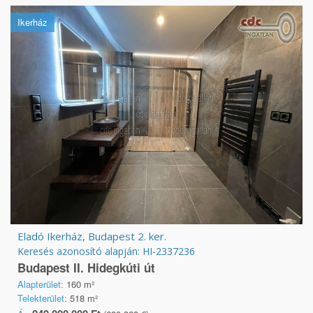
Ikerház
Eladó Ikerház, Budapest 2. ker.
Keresés azonosító alapján: HI-2337236
Budapest II. Hidegkúti út
Alapterület:
160 m²
Telekterület:
518 m²