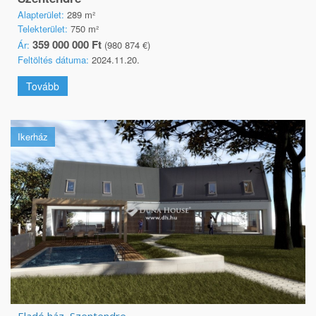
Alapterület:
289 m²
Telekterület:
750 m²
359 000 000 Ft
Ár:
(980 874 €)
Feltöltés dátuma:
2024.11.20.
Tovább
Ikerház
Eladó ház, Szentendre