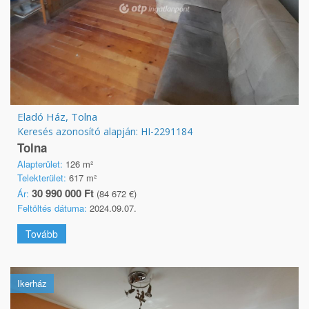
Eladó Ház, Tolna
Keresés azonosító alapján: HI-2291184
Tolna
Alapterület:
126 m²
Telekterület:
617 m²
30 990 000 Ft
Ár:
(84 672 €)
Feltöltés dátuma:
2024.09.07.
Tovább
Ikerház