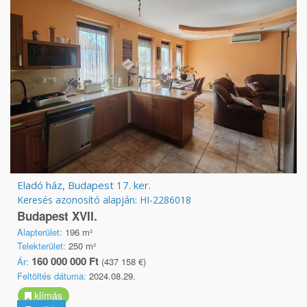
Eladó ház, Budapest 17. ker.
Keresés azonosító alapján: HI-2286018
Budapest XVII.
Alapterület:
196 m²
Telekterület:
250 m²
160 000 000 Ft
Ár:
(437 158 €)
Feltöltés dátuma:
2024.08.29.
klímás