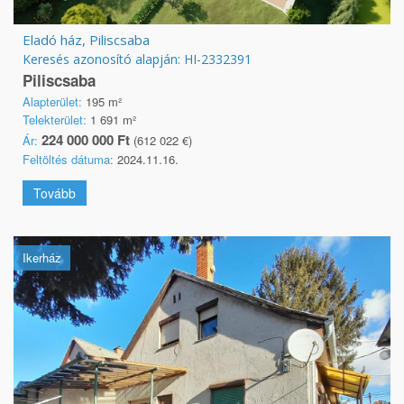
Eladó ház, Piliscsaba
Keresés azonosító alapján: HI-2332391
Piliscsaba
Alapterület:
195 m²
Telekterület:
1 691 m²
224 000 000 Ft
Ár:
(612 022 €)
Feltöltés dátuma:
2024.11.16.
Tovább
Ikerház