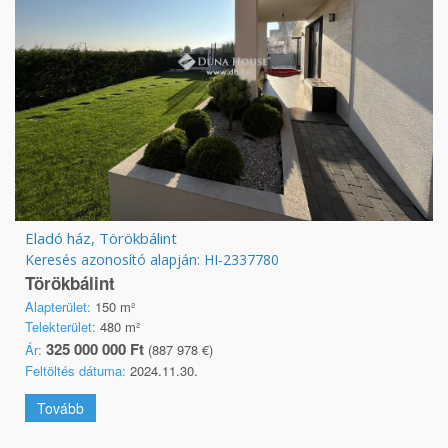
Eladó ház, Törökbálint
Keresés azonosító alapján: HI-2337780
Törökbálint
Alapterület:
150 m²
Telekterület:
480 m²
325 000 000 Ft
Ár:
(887 978 €)
Feltöltés dátuma:
2024.11.30.
Tovább