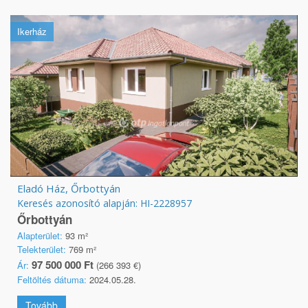
Ikerház
Eladó Ház, Őrbottyán
Keresés azonosító alapján: HI-2228957
Őrbottyán
Alapterület:
93 m²
Telekterület:
769 m²
97 500 000 Ft
Ár:
(266 393 €)
Feltöltés dátuma:
2024.05.28.
Tovább