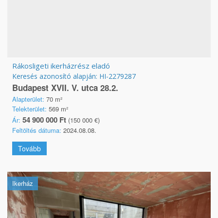
Rákosligeti ikerházrész eladó
Keresés azonosító alapján: HI-2279287
Budapest XVII. V. utca 28.2.
Alapterület:
70 m²
Telekterület:
569 m²
54 900 000 Ft
Ár:
(150 000 €)
Feltöltés dátuma:
2024.08.08.
Tovább
Ikerház