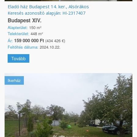
Eladó ház Budapest 14. ker., Alsórákos
Keresés azonosító alapján: HI-2317407
Budapest XIV.
Alapterület:
150 m²
Telekterület:
448 m²
159 000 000 Ft
Ár:
(434 426 €)
Feltöltés dátuma:
2024.10.22.
Tovább
Ikerház