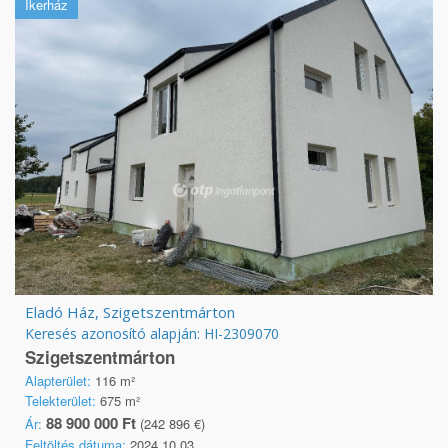
Ikerház
Eladó Ház, Szigetszentmárton
Keresés azonosító alapján: HI-2309070
Szigetszentmárton
Alapterület:
116 m²
Telekterület:
675 m²
88 900 000 Ft
Ár:
(242 896 €)
Feltöltés dátuma:
2024.10.03.