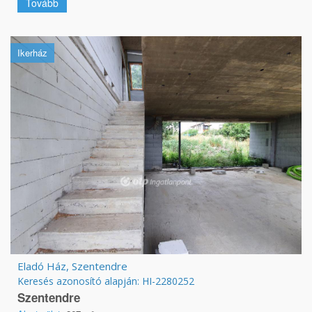
Tovább
Ikerház
Eladó Ház, Szentendre
Keresés azonosító alapján: HI-2280252
Szentendre