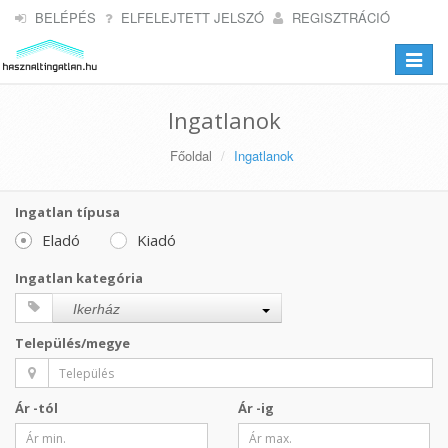
BELÉPÉS
ELFELEJTETT JELSZÓ
REGISZTRÁCIÓ
Toggle
navigat
Ingatlanok
Főoldal
Ingatlanok
Ingatlan típusa
Eladó
Kiadó
Ingatlan kategória
Ikerház
Település/megye
Ár -tól
Ár -ig