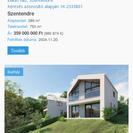
Keresés azonosító alapján: HI-2333801
Szentendre
Alapterület:
289 m²
Telekterület:
750 m²
359 000 000 Ft
Ár:
(980 874 €)
Feltöltés dátuma:
2024.11.20.
Tovább
Ikerház