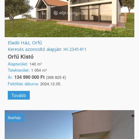
Eladó Ház, Orfű
Keresés azonosító alapján: HI-2341411
Orfű Kistó
Alapterület:
140 m²
Telekterület:
1 054 m²
134 990 000 Ft
Ár:
(368 825 €)
Feltöltés dátuma:
2024.12.05.
Tovább
Ikerház