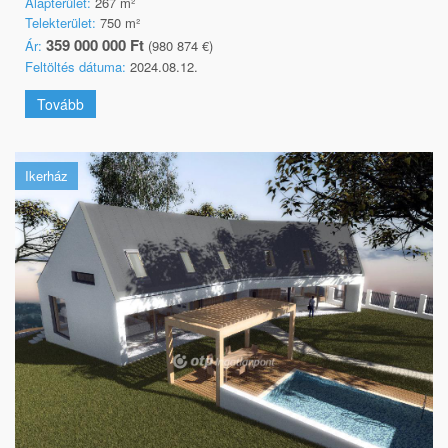
Alapterület:
267 m²
Telekterület:
750 m²
359 000 000 Ft
Ár:
(980 874 €)
Feltöltés dátuma:
2024.08.12.
Tovább
Ikerház