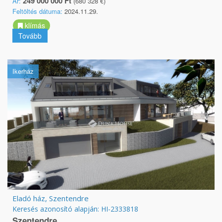
249 000 000 Ft
Ár:
(680 328 €)
Feltöltés dátuma:
2024.11.29.
klímás
Tovább
Ikerház
Eladó ház, Szentendre
Keresés azonosító alapján: HI-2333818
Szentendre