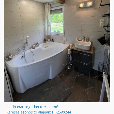
Eladó ipari ingatlan Kecskemét
Keresés azonosító alapján: HI-2580244