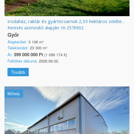
Irodaház, raktár és gyártócsarnok 2,33 hektáros zöldterületen
Keresés azonosító alapján: HI-2576902
Győr
Alapterület:
3 106 m²
Telekterület:
23 300 m²
399 000 000 Ft
Ár:
(1 099 174 €)
Feltöltés dátuma:
2026.06.02.
Tovább
Műhely