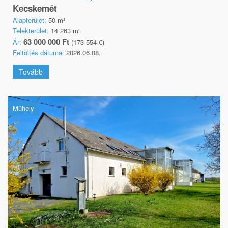
Kecskemét
Alapterület:
50 m²
Telekterület:
14 263 m²
63 000 000 Ft
Ár:
(173 554 €)
Feltöltés dátuma:
2026.06.08.
Tovább
Műhely