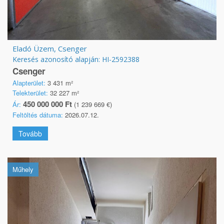
Eladó Üzem, Csenger
Keresés azonosító alapján: HI-2592388
Csenger
Alapterület:
3 431 m²
Telekterület:
32 227 m²
450 000 000 Ft
Ár:
(1 239 669 €)
Feltöltés dátuma:
2026.07.12.
Tovább
Műhely