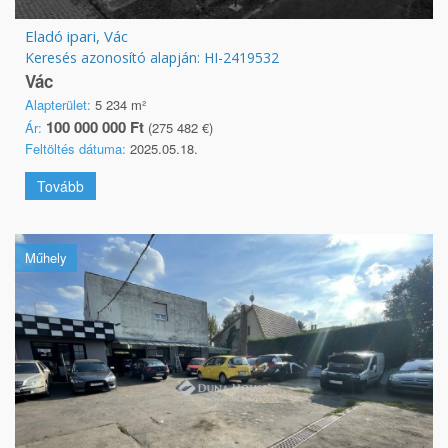
Eladó ipari, Vác
Keresés azonosító alapján: HI-2419532
Vác
Alapterület:
5 234 m²
100 000 000 Ft
Ár:
(275 482 €)
Feltöltés dátuma:
2025.05.18.
Tovább
Műhely