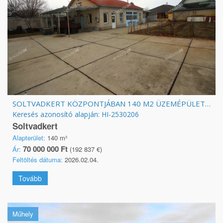
SOLTVADKERT KÖZPONTJÁBAN 140 M2 ÜZEMÉPÜLET ÉS FELÚJÍTANDÓ LAKÓHÁZ ELADÓ!
Keresés azonosító alapján: HI-2530206
Soltvadkert
Alapterület:
140 m²
70 000 000 Ft
Ár:
(192 837 €)
Feltöltés dátuma:
2026.02.04.
Tovább
Műhely