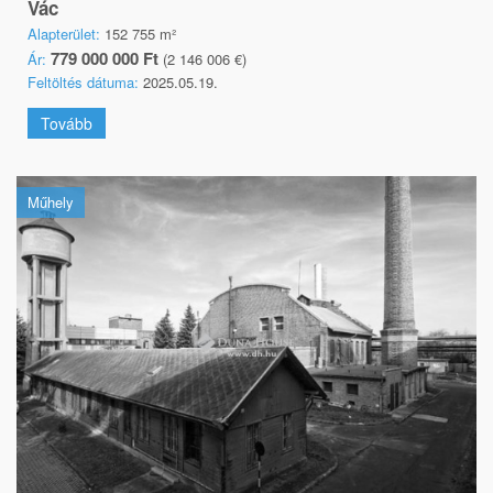
Vác
Alapterület:
152 755 m²
779 000 000 Ft
Ár:
(2 146 006 €)
Feltöltés dátuma:
2025.05.19.
Tovább
Műhely