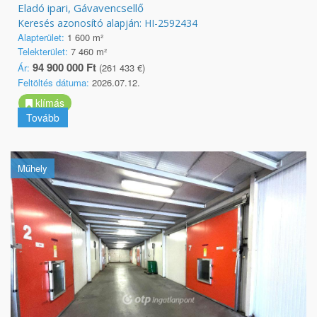
Eladó ipari, Gávavencsellő
Keresés azonosító alapján: HI-2592434
Alapterület:
1 600 m²
Telekterület:
7 460 m²
94 900 000 Ft
Ár:
(261 433 €)
Feltöltés dátuma:
2026.07.12.
klímás
Tovább
Műhely