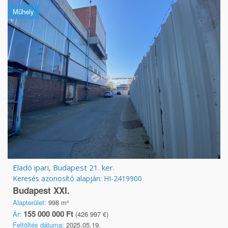
Műhely
Eladó ipari, Budapest 21. ker.
Keresés azonosító alapján: HI-2419900
Budapest XXI.
Alapterület:
998 m²
155 000 000 Ft
Ár:
(426 997 €)
Feltöltés dátuma:
2025.05.19.