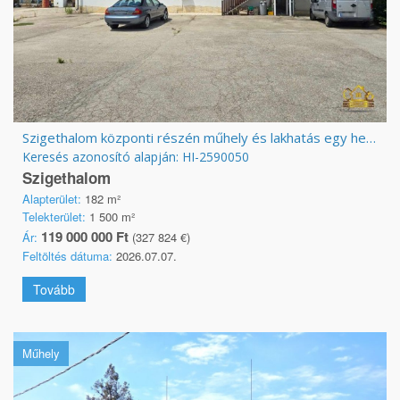
Szigethalom központi részén műhely és lakhatás egy helyen!
Keresés azonosító alapján: HI-2590050
Szigethalom
Alapterület:
182 m²
Telekterület:
1 500 m²
119 000 000 Ft
Ár:
(327 824 €)
Feltöltés dátuma:
2026.07.07.
Tovább
Műhely