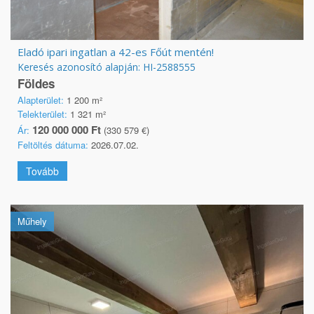
Eladó ipari ingatlan a 42-es Főút mentén!
Keresés azonosító alapján: HI-2588555
Földes
Alapterület:
1 200 m²
Telekterület:
1 321 m²
120 000 000 Ft
Ár:
(330 579 €)
Feltöltés dátuma:
2026.07.02.
Tovább
Műhely