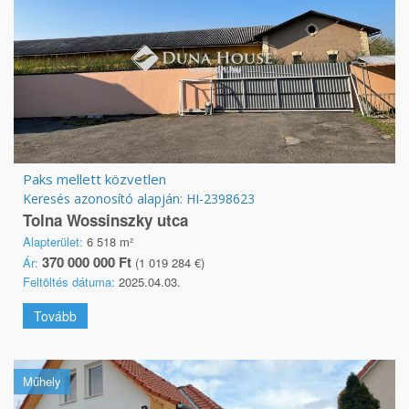
Paks mellett közvetlen
Keresés azonosító alapján: HI-2398623
Tolna Wossinszky utca
Alapterület:
6 518 m²
370 000 000 Ft
Ár:
(1 019 284 €)
Feltöltés dátuma:
2025.04.03.
Tovább
Műhely