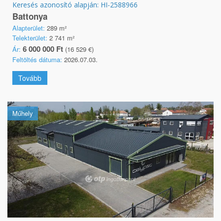
Keresés azonosító alapján: HI-2588966
Battonya
Alapterület:
289 m²
Telekterület:
2 741 m²
6 000 000 Ft
Ár:
(16 529 €)
Feltöltés dátuma:
2026.07.03.
Tovább
Műhely