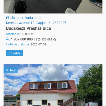
Eladó ipari, Budakeszi
Keresés azonosító alapján: HI-2590247
Budakeszi Présház utca
Alapterület:
3 830 m²
1 937 000 000 Ft
Ár:
(5 336 088 €)
Feltöltés dátuma:
2026.07.08.
Tovább
Műhely