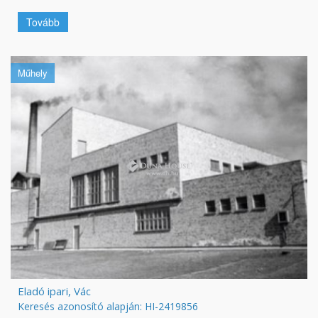
Tovább
Műhely
Eladó ipari, Vác
Keresés azonosító alapján: HI-2419856