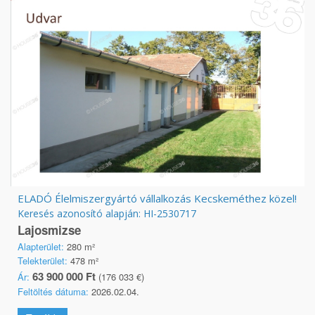
ELADÓ Élelmiszergyártó vállalkozás Kecskeméthez közel!
Keresés azonosító alapján: HI-2530717
Lajosmizse
Alapterület:
280 m²
Telekterület:
478 m²
63 900 000 Ft
Ár:
(176 033 €)
Feltöltés dátuma:
2026.02.04.