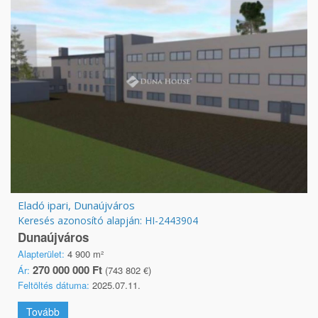
Eladó ipari, Dunaújváros
Keresés azonosító alapján: HI-2443904
Dunaújváros
Alapterület:
4 900 m²
270 000 000 Ft
Ár:
(743 802 €)
Feltöltés dátuma:
2025.07.11.
Tovább