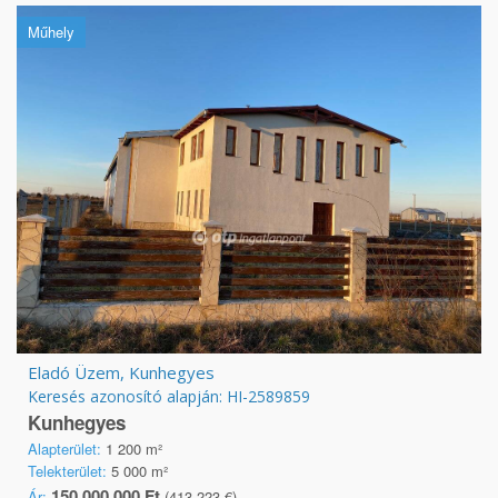
Műhely
Eladó Üzem, Kunhegyes
Keresés azonosító alapján: HI-2589859
Kunhegyes
Alapterület:
1 200 m²
Telekterület:
5 000 m²
150 000 000 Ft
Ár:
(413 223 €)