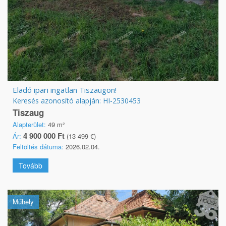
Eladó ipari ingatlan Tiszaugon!
Keresés azonosító alapján: HI-2530453
Tiszaug
Alapterület:
49 m²
4 900 000 Ft
Ár:
(13 499 €)
Feltöltés dátuma:
2026.02.04.
Tovább
Műhely