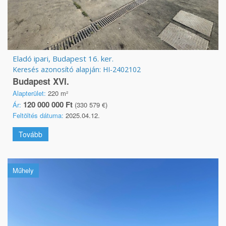
Eladó ipari, Budapest 16. ker.
Keresés azonosító alapján: HI-2402102
Budapest XVI.
Alapterület:
220 m²
120 000 000 Ft
Ár:
(330 579 €)
Feltöltés dátuma:
2025.04.12.
Tovább
Műhely