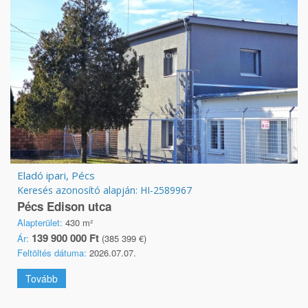
Eladó ipari, Pécs
Keresés azonosító alapján: HI-2589967
Pécs Edison utca
Alapterület:
430 m²
139 900 000 Ft
Ár:
(385 399 €)
Feltöltés dátuma:
2026.07.07.
Tovább