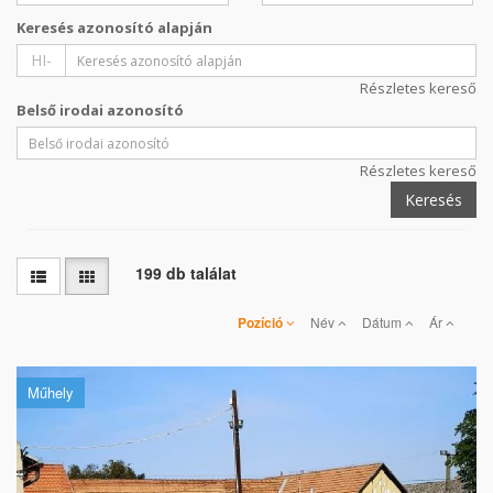
Keresés azonosító alapján
HI-
Részletes kereső
Belső irodai azonosító
Részletes kereső
Keresés
199 db találat
Pozíció
Név
Dátum
Ár
Műhely