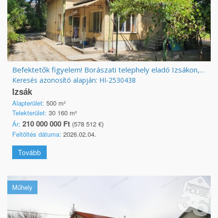
Befektetők figyelem! Borászati telephely eladó Izsákon, 5 millió liter kapacitással
Keresés azonosító alapján: HI-2530438
Izsák
Alapterület:
500 m²
Telekterület:
30 160 m²
210 000 000 Ft
Ár:
(578 512 €)
Feltöltés dátuma:
2026.02.04.
Tovább
Műhely