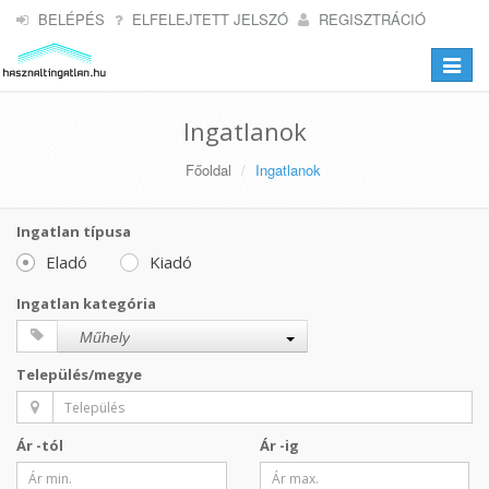
BELÉPÉS
ELFELEJTETT JELSZÓ
REGISZTRÁCIÓ
Toggle
navigat
Ingatlanok
Főoldal
Ingatlanok
Ingatlan típusa
Eladó
Kiadó
Ingatlan kategória
Műhely
Település/megye
Ár -tól
Ár -ig