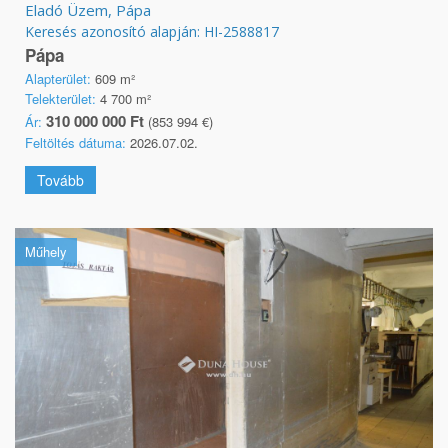
Eladó Üzem, Pápa
Keresés azonosító alapján: HI-2588817
Pápa
Alapterület:
609 m²
Telekterület:
4 700 m²
310 000 000 Ft
Ár:
(853 994 €)
Feltöltés dátuma:
2026.07.02.
Tovább
Műhely