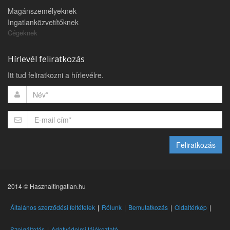
Magánszemélyeknek
Ingatlanközvetítőknek
Cégeknek
Hírlevél feliratkozás
Itt tud feliratkozni a hírlevélre.
Feliratkozás
2014 © Hasznaltingatlan.hu
Általános szerződési feltételek
Rólunk
Bemutatkozás
Oldaltérkép
Szolgáltatás
Adatvédelmi tájékoztató