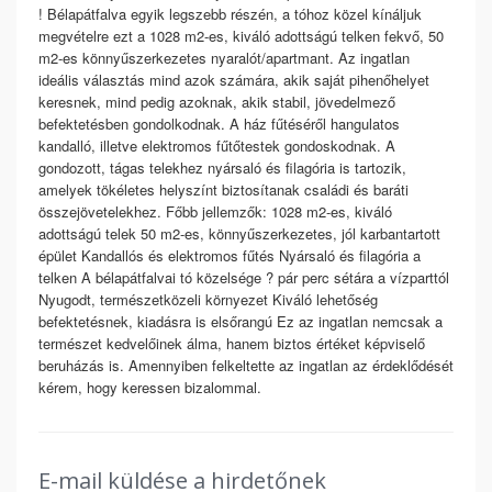
! Bélapátfalva egyik legszebb részén, a tóhoz közel kínáljuk
megvételre ezt a 1028 m2-es, kiváló adottságú telken fekvő, 50
m2-es könnyűszerkezetes nyaralót/apartmant. Az ingatlan
ideális választás mind azok számára, akik saját pihenőhelyet
keresnek, mind pedig azoknak, akik stabil, jövedelmező
befektetésben gondolkodnak. A ház fűtéséről hangulatos
kandalló, illetve elektromos fűtőtestek gondoskodnak. A
gondozott, tágas telekhez nyársaló és filagória is tartozik,
amelyek tökéletes helyszínt biztosítanak családi és baráti
összejövetelekhez. Főbb jellemzők: 1028 m2-es, kiváló
adottságú telek 50 m2-es, könnyűszerkezetes, jól karbantartott
épület Kandallós és elektromos fűtés Nyársaló és filagória a
telken A bélapátfalvai tó közelsége ? pár perc sétára a vízparttól
Nyugodt, természetközeli környezet Kiváló lehetőség
befektetésnek, kiadásra is elsőrangú Ez az ingatlan nemcsak a
természet kedvelőinek álma, hanem biztos értéket képviselő
beruházás is. Amennyiben felkeltette az ingatlan az érdeklődését
kérem, hogy keressen bizalommal.
E-mail küldése a hirdetőnek