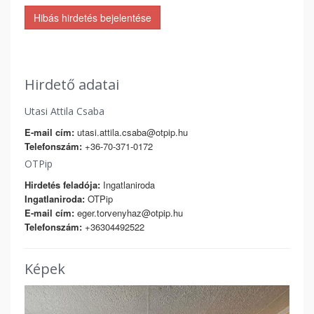
Hibás hirdetés bejelentése
Hirdető adatai
Utasi Attila Csaba
E-mail cím:
utasi.attila.csaba@otpip.hu
Telefonszám:
+36-70-371-0172
OTPip
Hirdetés feladója:
Ingatlaniroda
Ingatlaniroda:
OTPip
E-mail cím:
eger.torvenyhaz@otpip.hu
Telefonszám:
+36304492522
Képek