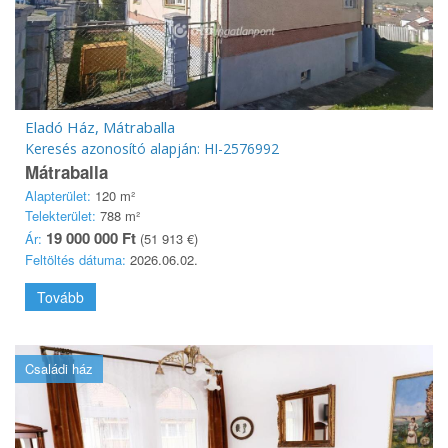
Eladó Ház, Mátraballa
Keresés azonosító alapján: HI-2576992
Mátraballa
Alapterület:
120 m²
Telekterület:
788 m²
19 000 000 Ft
Ár:
(51 913 €)
Feltöltés dátuma:
2026.06.02.
Tovább
Családi ház