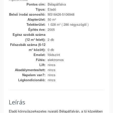
Pontos cím:
Bélapátfalva
Típus:
Eladó
Belső irodai azonosító:
M318426-5106948
Alapterület:
50 m²
Telekterület:
1 028 m² ( 286 négyszögöl )
Építés éve:
2005
Egész szobák száma
(12 m² felett):
2 db
Félszobák száma (6-12
m² között):
0 db
Emelet:
földszint
Fűtés:
elektromos
Lift:
nincs
Akadálymentesített:
nincs
Napelem van?:
nincs
Légkondicionáló:
nincs
Leírás
Eladó könnyűszerkezetes nyaraló Bélapátfalván, a tó közelében