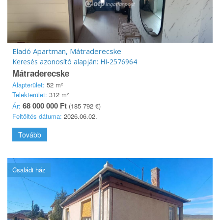
Eladó Apartman, Mátraderecske
Keresés azonosító alapján: HI-2576964
Mátraderecske
Alapterület:
52 m²
Telekterület:
312 m²
68 000 000 Ft
Ár:
(185 792 €)
Feltöltés dátuma:
2026.06.02.
Tovább
Családi ház