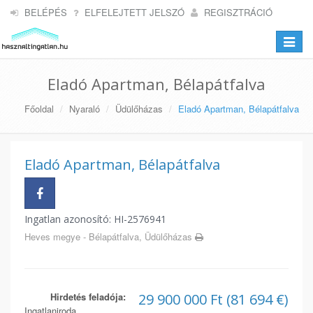
BELÉPÉS
ELFELEJTETT JELSZÓ
REGISZTRÁCIÓ
Toggle
navigat
Eladó Apartman, Bélapátfalva
Főoldal
Nyaraló
Üdülőházas
Eladó Apartman, Bélapátfalva
Eladó Apartman, Bélapátfalva
Ingatlan azonosító: HI-2576941
Heves megye - Bélapátfalva, Üdülőházas
Hirdetés feladója:
29 900 000 Ft (81 694 €)
Ingatlaniroda