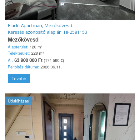
Eladó Apartman, Mezőkövesd
Keresés azonosító alapján: HI-2581153
Mezőkövesd
Alapterület:
120 m²
Telekterület:
228 m²
63 900 000 Ft
Ár:
(174 590 €)
Feltöltés dátuma:
2026.06.11.
Tovább
Üdülőházas