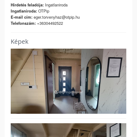
Hirdetés feladója:
Ingatlaniroda
Ingatlaniroda:
OTPip
E-mail cím:
eger.torvenyhaz@otpip.hu
Telefonszám:
+36304492522
Képek