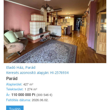
Eladó Ház, Parád
Keresés azonosító alapján: HI-2576934
Parád
Alapterület:
427 m²
Telekterület:
1 274 m²
110 000 000 Ft
Ár:
(300 546 €)
Feltöltés dátuma:
2026.06.02.
Tovább