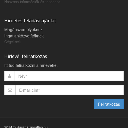
Hasznos információk és tanácsok
Hirdetés feladási ajánlat
Magánszemélyeknek
Ingatlanközvetítőknek
Cégeknek
Hírlevél feliratkozás
Itt tud feliratkozni a hírlevélre.
Feliratkozás
2014 © Hasznaltingatlan.hu