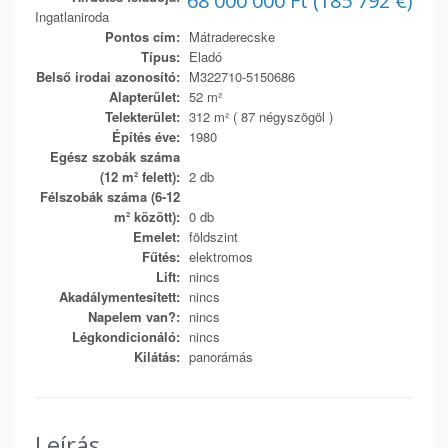
68 000 000 Ft (185 792 €)
Ingatlaniroda
Pontos cím:
Mátraderecske
Típus:
Eladó
Belső irodai azonosító:
M322710-5150686
Alapterület:
52 m²
Telekterület:
312 m² ( 87 négyszögöl )
Építés éve:
1980
Egész szobák száma
(12 m² felett):
2 db
Félszobák száma (6-12
m² között):
0 db
Emelet:
földszint
Fűtés:
elektromos
Lift:
nincs
Akadálymentesített:
nincs
Napelem van?:
nincs
Légkondicionáló:
nincs
Kilátás:
panorámás
Leírás