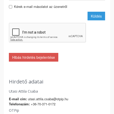
Kérek e-mail másolatot az üzenetről
Küldés
Hibás hirdetés bejelentése
Hirdető adatai
Utasi Attila Csaba
E-mail cím:
utasi.attila.csaba@otpip.hu
Telefonszám:
+36-70-371-0172
OTPip