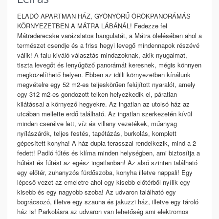
ELADÓ APARTMAN HÁZ, GYÖNYÖRŰ ÖRÖKPANORÁMÁS
KÖRNYEZETBEN A MÁTRA LÁBÁNÁL! Fedezze fel
Mátraderecske varázslatos hangulatát, a Mátra ölelésében ahol a
természet csendje és a friss hegyi levegő mindennapok részévé
válik! A falu kiváló választás mindazoknak, akik nyugalmat,
tiszta levegőt és lenyűgöző panorámát keresnek, mégis könnyen
megközelíthető helyen. Ebben az idilli környezetben kínálunk
megvételre egy 52 m2-es teljeskörűen felújított nyaralót, amely
egy 312 m2-es gondozott telken helyezkedik el, páratlan
kilátással a környező hegyekre. Az ingatlan az utolsó ház az
utcában mellette erdő található. Az ingatlan szerkezetén kívül
minden cserélve lett, víz és villany vezetékek, műanyag
nyílászárók, teljes festés, tapétázás, burkolás, komplett
gépesített konyha! A ház dupla terasszal rendelkezik, mind a 2
fedett! Padló fűtés és klíma minden helységben, ami biztosítja a
hűtést és fűtést az egész ingatlanban! Az alsó szinten található
egy előtér, zuhanyzós fürdőszoba, konyha illetve nappali! Egy
lépcső vezet az emeletre ahol egy kisebb előtérből nyílik egy
kisebb és egy nagyobb szoba! Az udvaron található egy
bográcsozó, illetve egy szauna és jakuzzi ház, illetve egy tároló
ház is! Parkolásra az udvaron van lehetőség ami elektromos