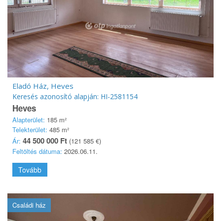
Eladó Ház, Heves
Keresés azonosító alapján: HI-2581154
Heves
Alapterület:
185 m²
Telekterület:
485 m²
44 500 000 Ft
Ár:
(121 585 €)
Feltöltés dátuma:
2026.06.11.
Tovább
Családi ház