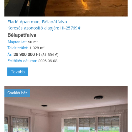
Eladó Apartman, Bélapátfalva
Keresés azonosító alapján: HI-2576941
Bélapátfalva
Alapterület:
50 m²
Telekterület:
1 028 m²
29 900 000 Ft
Ár:
(81 694 €)
Feltöltés dátuma:
2026.06.02.
Tovább
Családi ház