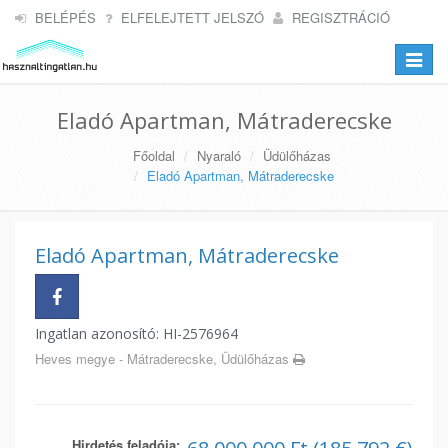
BELÉPÉS
ELFELEJTETT JELSZÓ
REGISZTRÁCIÓ
Toggle
navigat
Eladó Apartman, Mátraderecske
Főoldal
Nyaraló
Üdülőházas
Eladó Apartman, Mátraderecske
Eladó Apartman, Mátraderecske
Ingatlan azonosító: HI-2576964
Heves megye - Mátraderecske, Üdülőházas
Hirdetés feladója: