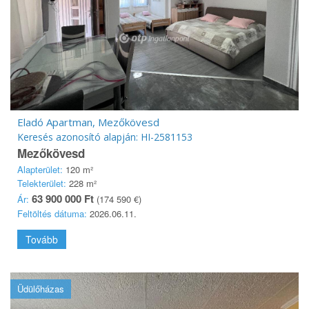
Eladó Apartman, Mezőkövesd
Keresés azonosító alapján: HI-2581153
Mezőkövesd
Alapterület:
120 m²
Telekterület:
228 m²
63 900 000 Ft
Ár:
(174 590 €)
Feltöltés dátuma:
2026.06.11.
Tovább
Üdülőházas