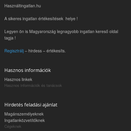
Használtingatlan.hu
A sikeres ingatlan értékesítések helye !
Legyen ön is Magyarország legnagyobb ingatlan kereső oldal
tagja !
Regisztrálj
– hirdess – értékesíts.
Hasznos információk
Hasznos linkek
Hasznos információk és tanácsok
Hirdetés feladási ajánlat
Magánszemélyeknek
Ingatlanközvetítőknek
Cégeknek