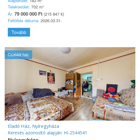
Alapterület:
183 m²
Telekterület:
702 m²
79 000 000 Ft
Ár:
(215 847 €)
Feltöltés dátuma:
2026.03.31.
Tovább
Családi ház
Eladó Ház, Nyíregyháza
Keresés azonosító alapján: HI-2544541
Nyíregyháza