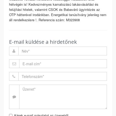
hétvégén is! Kedvezményes kamatozású lakásvásárlási és
felújítási hitelek, valamint CSOK és Babaváró ügyintézés az
OTP hátterével irodánkban. Energetikai tanúsítvány jelenleg nem
áll rendelkezésre !. Referencia szám: M323908
E-mail küldése a hirdetőnek
Kérek e-mail másolatot az üzenetről