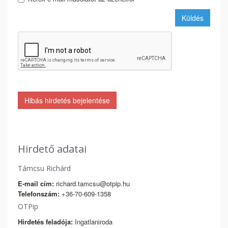
Küldés
Hibás hirdetés bejelentése
Hirdető adatai
Támcsu Richárd
E-mail cím:
richard.tamcsu@otpip.hu
Telefonszám:
+36-70-609-1358
OTPip
Hirdetés feladója:
Ingatlaniroda