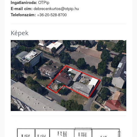
Ingatlaniroda:
OTPip
E-mail cím:
debrecenkurtos@otpip.hu
Telefonszám:
+36-20-528-8700
Képek