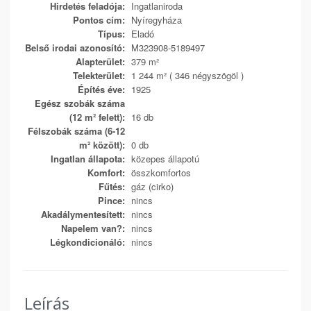
Hirdetés feladója:
Ingatlaniroda
Pontos cím:
Nyíregyháza
Típus:
Eladó
Belső irodai azonosító:
M323908-5189497
Alapterület:
379 m²
Telekterület:
1 244 m² ( 346 négyszögöl )
Építés éve:
1925
Egész szobák száma
(12 m² felett):
16 db
Félszobák száma (6-12
m² között):
0 db
Ingatlan állapota:
közepes állapotú
Komfort:
összkomfortos
Fűtés:
gáz (cirko)
Pince:
nincs
Akadálymentesített:
nincs
Napelem van?:
nincs
Légkondicionáló:
nincs
Leírás