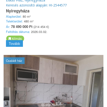
Keresés azonosító alapján: HI-2544577
Nyíregyháza
Alapterület:
80 m²
Telekterület:
480 m²
78 490 000 Ft
Ár:
(214 454 €)
Feltöltés dátuma:
2026.03.02.
klímás
Tovább
Családi ház