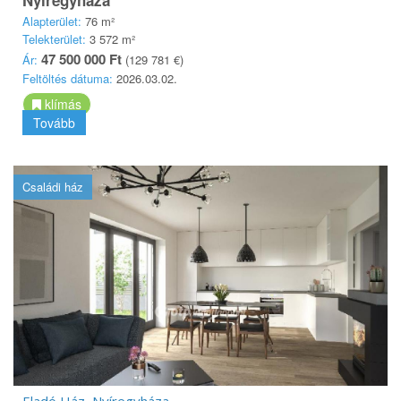
Alapterület:
76 m²
Telekterület:
3 572 m²
47 500 000 Ft
Ár:
(129 781 €)
Feltöltés dátuma:
2026.03.02.
klímás
Tovább
Családi ház
Eladó Ház, Nyíregyháza