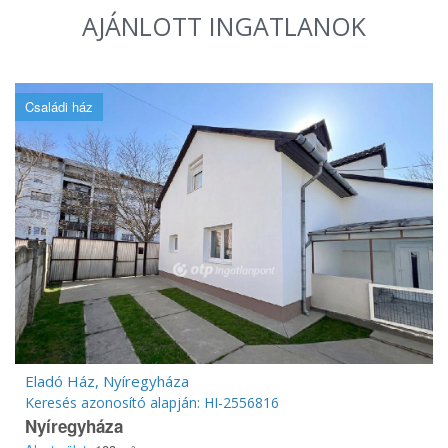
AJÁNLOTT INGATLANOK
Családi ház
Eladó Ház, Nyíregyháza
Keresés azonosító alapján: HI-2556816
Nyíregyháza