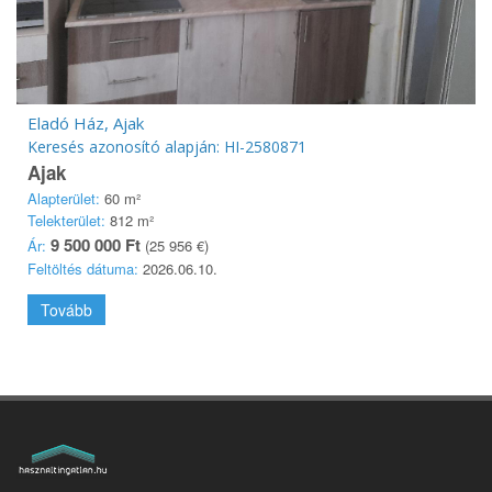
Eladó Ház, Ajak
Keresés azonosító alapján: HI-2580871
Ajak
Alapterület:
60 m²
Telekterület:
812 m²
9 500 000 Ft
Ár:
(25 956 €)
Feltöltés dátuma:
2026.06.10.
Tovább