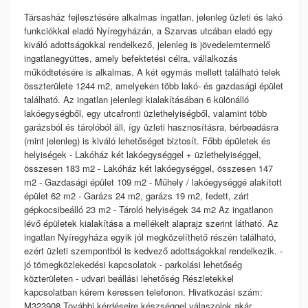
Társasház fejlesztésére alkalmas ingatlan, jelenleg üzleti és lakó
funkciókkal eladó Nyíregyházán, a Szarvas utcában eladó egy
kiváló adottságokkal rendelkező, jelenleg is jövedelemtermelő
ingatlanegyüttes, amely befektetési célra, vállalkozás
működtetésére is alkalmas. A két egymás mellett található telek
összterülete 1244 m2, amelyeken több lakó- és gazdasági épület
található. Az ingatlan jelenlegi kialakításában 6 különálló
lakóegységből, egy utcafronti üzlethelyiségből, valamint több
garázsból és tárolóból áll, így üzleti hasznosításra, bérbeadásra
(mint jelenleg) is kiváló lehetőséget biztosít. Főbb épületek és
helyiségek - Lakóház két lakóegységgel + üzlethelyiséggel,
összesen 183 m2 - Lakóház két lakóegységgel, összesen 147
m2 - Gazdasági épület 109 m2 - Műhely / lakóegységgé alakított
épület 62 m2 - Garázs 24 m2, garázs 19 m2, fedett, zárt
gépkocsibeálló 23 m2 - Tároló helyiségek 34 m2 Az ingatlanon
lévő épületek kialakítása a mellékelt alaprajz szerint látható. Az
ingatlan Nyíregyháza egyik jól megközelíthető részén található,
ezért üzleti szempontból is kedvező adottságokkal rendelkezik. -
jó tömegközlekedési kapcsolatok - parkolási lehetőség
közterületen - udvari beállási lehetőség Részletekkel
kapcsolatban kérem keressen telefonon. Hivatkozási szám:
M323908 További kérdéseire készséggel válaszolok akár