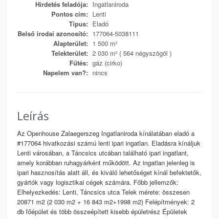
Hirdetés feladója:
Ingatlaniroda
Pontos cím:
Lenti
Típus:
Eladó
Belső irodai azonosító:
177064-5038111
Alapterület:
1 500 m²
Telekterület:
2 030 m² ( 564 négyszögöl )
Fűtés:
gáz (cirko)
Napelem van?:
nincs
Leírás
Az Openhouse Zalaegerszeg Ingatlaniroda kínálatában eladó a
#177064 hivatkozási számú lenti ipari ingatlan. Eladásra kínáljuk
Lenti városában, a Táncsics utcában található ipari ingatlant,
amely korábban ruhagyárként működött. Az ingatlan jelenleg is
ipari hasznosítás alatt áll, és kiváló lehetőséget kínál befektetők,
gyártók vagy logisztikai cégek számára. Főbb jellemzők:
Elhelyezkedés: Lenti, Táncsics utca Telek mérete: összesen
20871 m2 (2 030 m2 + 16 843 m2+1998 m2) Felépítmények: 2
db főépület és több összeépített kisebb épületrész Épületek