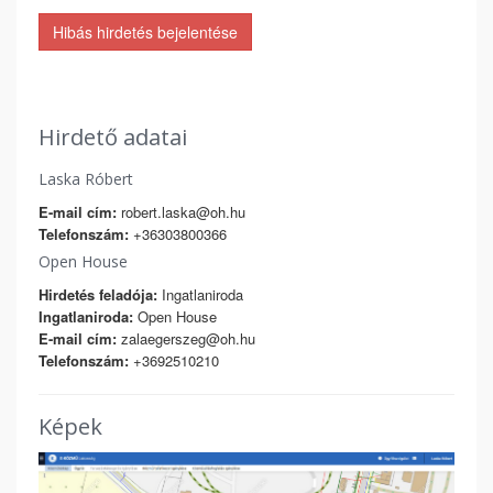
Hibás hirdetés bejelentése
Hirdető adatai
Laska Róbert
E-mail cím:
robert.laska@oh.hu
Telefonszám:
+36303800366
Open House
Hirdetés feladója:
Ingatlaniroda
Ingatlaniroda:
Open House
E-mail cím:
zalaegerszeg@oh.hu
Telefonszám:
+3692510210
Képek