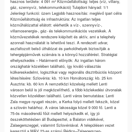
hasznos területe: 4 091 m² Közműellátottság: teljes (víz, villany,
gáz, szennyvíz, telekommunikáció) Tulajdoni hányad: 1/1
Jelenlegi funkció: üzem Legjobb hasznosítás: meglévő ipari célra
Közműellátottság és infrastruktúra: Az ingatlan teljes
közműhálózattal ellátott: elérhetők a víz-, szennyvíz-,
villamosenergia-, gáz- és telekommunikációs vezetékek. A
közművezetékek rendszere kiépített és aktív, ami a telephely
azonnali használatát is lehetővé teszi. A rendezett udvar,
aszfaltozott belső úthálózat és parkolóhelyek biztosítják a
tehergépjárművek számára is a könnyű hozzáférést. Stratégiai
elhelyezkedés – Határmenti előnyök: Az ingatlan három
országhatár közelében található, így kiváló választás
külkereskedelmi, logisztikai vagy regionális disztribúciós központ
létesítésére: Szlovénia: kb. 10 km Horvátország: kb. 25 km
Ausztria: kb. 60 km A nemzetközi közelség mellett Lenti
városon belül is jól megközelíthető, a főbb közlekedési útvonalak
közvetlen közelében található. Lenti város bemutatása: Lenti
Zala megye nyugati részén, a Kerka folyó mellett fekszik, közel
a szlovén határhoz. A város lakossága közel 9 000 fő. Lenti a
75-ös másodrendű főút mellett helyezkedik el, így jó
összeköttetésben áll Budapesttel, a Balaton vidékével,
Zalaegerszeggel, valamint Szlovéniával. A településen vezet
keresztül a MÁV 23-as számú Rédics–Zalaegerszeg-