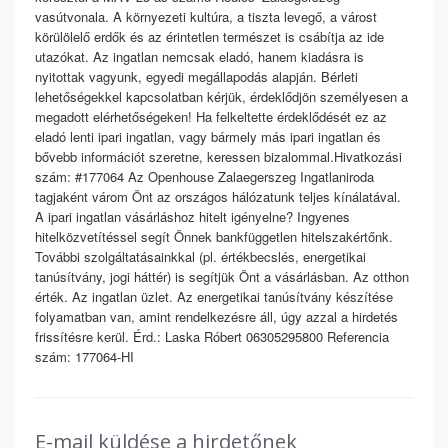
vasútvonala. A környezeti kultúra, a tiszta levegő, a várost
körülölelő erdők és az érintetlen természet is csábítja az ide
utazókat. Az ingatlan nemcsak eladó, hanem kiadásra is
nyitottak vagyunk, egyedi megállapodás alapján. Bérleti
lehetőségekkel kapcsolatban kérjük, érdeklődjön személyesen a
megadott elérhetőségeken! Ha felkeltette érdeklődését ez az
eladó lenti ipari ingatlan, vagy bármely más ipari ingatlan és
bővebb információt szeretne, keressen bizalommal.Hivatkozási
szám: #177064 Az Openhouse Zalaegerszeg Ingatlaniroda
tagjaként várom Önt az országos hálózatunk teljes kínálatával.
A ipari ingatlan vásárláshoz hitelt igényelne? Ingyenes
hitelközvetítéssel segít Önnek bankfüggetlen hitelszakértőnk.
További szolgáltatásainkkal (pl. értékbecslés, energetikai
tanúsítvány, jogi háttér) is segítjük Önt a vásárlásban. Az otthon
érték. Az ingatlan üzlet. Az energetikai tanúsítvány készítése
folyamatban van, amint rendelkezésre áll, úgy azzal a hirdetés
frissítésre kerül. Érd.: Laska Róbert 06305295800 Referencia
szám: 177064-HI
E-mail küldése a hirdetőnek