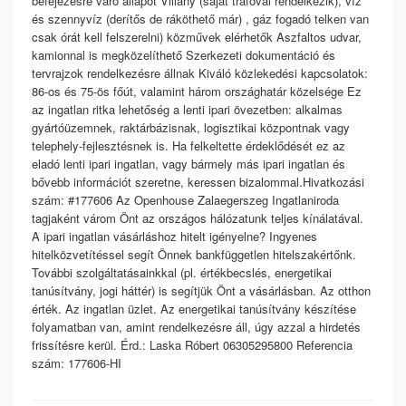
befejezésre váró állapot Villany (saját trafóval rendelkezik), víz
és szennyvíz (derítős de ráköthető már) , gáz fogadó telken van
csak órát kell felszerelni) közművek elérhetők Aszfaltos udvar,
kamionnal is megközelíthető Szerkezeti dokumentáció és
tervrajzok rendelkezésre állnak Kiváló közlekedési kapcsolatok:
86-os és 75-ös főút, valamint három országhatár közelsége Ez
az ingatlan ritka lehetőség a lenti ipari övezetben: alkalmas
gyártóüzemnek, raktárbázisnak, logisztikai központnak vagy
telephely-fejlesztésnek is. Ha felkeltette érdeklődését ez az
eladó lenti ipari ingatlan, vagy bármely más ipari ingatlan és
bővebb információt szeretne, keressen bizalommal.Hivatkozási
szám: #177606 Az Openhouse Zalaegerszeg Ingatlaniroda
tagjaként várom Önt az országos hálózatunk teljes kínálatával.
A ipari ingatlan vásárláshoz hitelt igényelne? Ingyenes
hitelközvetítéssel segít Önnek bankfüggetlen hitelszakértőnk.
További szolgáltatásainkkal (pl. értékbecslés, energetikai
tanúsítvány, jogi háttér) is segítjük Önt a vásárlásban. Az otthon
érték. Az ingatlan üzlet. Az energetikai tanúsítvány készítése
folyamatban van, amint rendelkezésre áll, úgy azzal a hirdetés
frissítésre kerül. Érd.: Laska Róbert 06305295800 Referencia
szám: 177606-HI