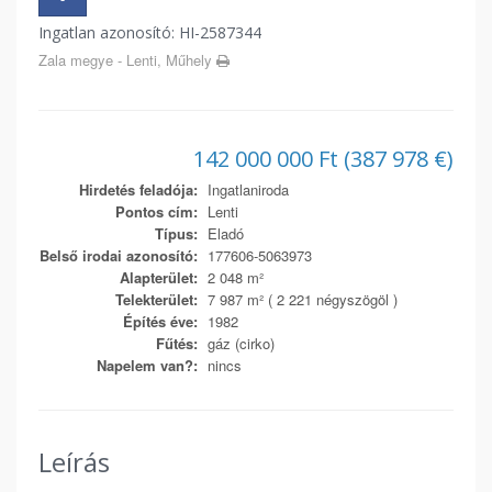
Ingatlan azonosító: HI-2587344
Zala megye - Lenti, Műhely
142 000 000 Ft (387 978 €)
Hirdetés feladója:
Ingatlaniroda
Pontos cím:
Lenti
Típus:
Eladó
Belső irodai azonosító:
177606-5063973
Alapterület:
2 048 m²
Telekterület:
7 987 m² ( 2 221 négyszögöl )
Építés éve:
1982
Fűtés:
gáz (cirko)
Napelem van?:
nincs
Leírás