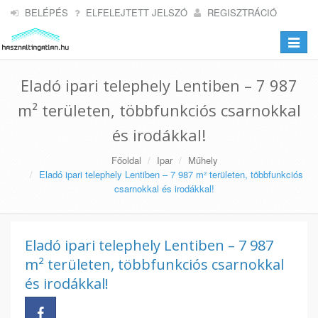
BELÉPÉS
ELFELEJTETT JELSZÓ
REGISZTRÁCIÓ
Toggle
navigat
Eladó ipari telephely Lentiben – 7 987
m² területen, többfunkciós csarnokkal
és irodákkal!
Főoldal
Ipar
Műhely
Eladó ipari telephely Lentiben – 7 987 m² területen, többfunkciós
csarnokkal és irodákkal!
Eladó ipari telephely Lentiben – 7 987
m² területen, többfunkciós csarnokkal
és irodákkal!