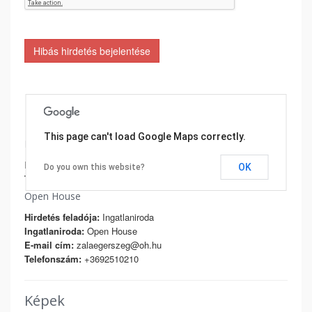
Hibás hirdetés bejelentése
Hirdető adatai
This page can't load Google Maps correctly.
Laska Róbert
E-mail cím:
robert.laska@oh.hu
OK
Do you own this website?
Telefonszám:
+36303800366
Open House
Hirdetés feladója:
Ingatlaniroda
Ingatlaniroda:
Open House
E-mail cím:
zalaegerszeg@oh.hu
Telefonszám:
+3692510210
Képek