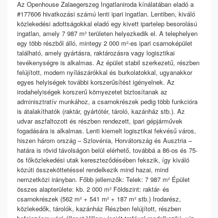
Az Openhouse Zalaegerszeg Ingatlaniroda kínálatában eladó a
#177606 hivatkozási számú lenti ipari ingatlan. Lentiben, kiváló
közlekedési adottságokkal eladó egy kivett ipartelep besorolású
ingatlan, amely 7 987 m² területen helyezkedik el. A telephelyen
egy több részből álló, mintegy 2 000 m²-es ipari csarnoképület
található, amely gyártásra, raktározásra vagy logisztikai
tevékenységre is alkalmas. Az épület stabil szerkezetű, részben
felújított, modern nyílászárókkal és burkolatokkal, ugyanakkor
egyes helyiségek további korszerűsítést igényelnek. Az
irodahelyiségek korszerű környezetet biztosítanak az
adminisztratív munkához, a csarnokrészek pedig több funkcióra
is átalakíthatók (raktár, gyártótér, tároló, kazánház stb.). Az
udvar aszfaltozott és részben rendezett, ipari gépjárművek
fogadására is alkalmas. Lenti kiemelt logisztikai fekvésű város,
hiszen három ország – Szlovénia, Horvátország és Ausztria –
határa is rövid távolságon belül elérhető, továbbá a 86-os és 75-
ös főközlekedési utak kereszteződésében fekszik, így kiváló
közúti összeköttetéssel rendelkezik mind hazai, mind
nemzetközi irányban. Főbb jellemzők: Telek: 7 987 m² Épület
összes alapterülete: kb. 2 000 m² Földszint: raktár- és
csarnokrészek (562 m² + 541 m² + 187 m² stb.) Irodarész,
közlekedők, tárolók, kazánház Részben felújított, részben