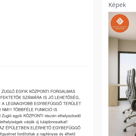
Képek
K ZUGLÓ EGYIK KÖZPONTI FORGALMAS
EFEKTETŐK SZÁMÁRA IS JÓ LEHETŐSÉG,
ÉG! A LEGNAGYOBB EGYBEFÜGGŐ TERÜLET
NM!!! TÖBBFÉLE FUNKCIÓ IS
ugló egyik KÖZPONTI részén elhelyezkedő
ethelyiségek várják új tulajdonosaikat!
 nm-ig! AZ ÉPÜLETBEN ELÉRHETŐ EGYBEFÜGGŐ
igyelmet fordítottak a napfényes és élhető