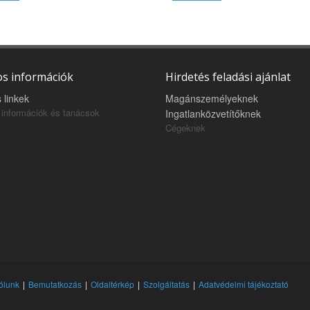
s információk
Hirdetés feladási ajánlat
 linkek
Magánszemélyeknek
információk és tanácsok
Ingatlanközvetítőknek
Cégeknek
ólunk
Bemutatkozás
Oldaltérkép
Szolgáltatás
Adatvédelmi tájékoztató