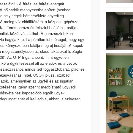
találni! - A fűtési és hűtési energiát
. A hőleadók mennyezetbe épített (szabad
 a helyiségek hőmérséklete egyedileg
A meleg víz előállításáról a központi gépészeti
 - Teremgarázs és felszíni beálló biztosítja a
állók közül választhat. A garázsszinteken
 Ne hagyja ki ezt a páratlan lehetőséget, hogy egy
gos környezetben találja meg új irodáját. A képek
se meg személyesen az eladó lakásokat is Zugló
4281 Az OTP Ingatlanpont, mint egyetlen
s körű ügyintézéssel áll az eladók és a vevők
nszírozásához minősített fogyasztóbarát, piaci és
lakásvásárlási hitel, CSOK plusz, szabad
ázatok, amennyiben az ügyfél és az ingatlan
gkötéséhez igény szerint megbízható ügyvédi
 adásvételhez kapcsolódó egyéb ügyek
egi ingatlanát el kell adnia, abban is szívesen