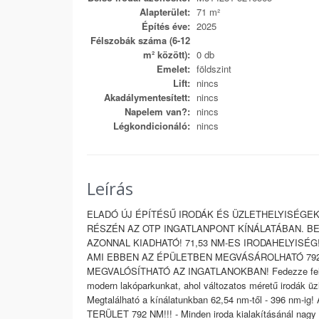
Alapterület:
71 m²
Építés éve:
2025
Félszobák száma (6-12
m² között):
0 db
Emelet:
földszint
Lift:
nincs
Akadálymentesített:
nincs
Napelem van?:
nincs
Légkondicionáló:
nincs
Leírás
ELADÓ ÚJ ÉPÍTÉSŰ IRODÁK ÉS ÜZLETHELYISÉGE
RÉSZÉN AZ OTP INGATLANPONT KÍNÁLATÁBAN. B
AZONNAL KIADHATÓ! 71,53 NM-ES IRODAHELYIS
AMI EBBEN AZ ÉPÜLETBEN MEGVÁSÁROLHATÓ 792 
MEGVALÓSÍTHATÓ AZ INGATLANOKBAN! Fedezze fel Z
modern lakóparkunkat, ahol változatos méretű irodák üzl
Megtalálható a kínálatunkban 62,54 nm-től - 396
TERÜLET 792 NM!!! - Minden iroda kialakításánál nagy f