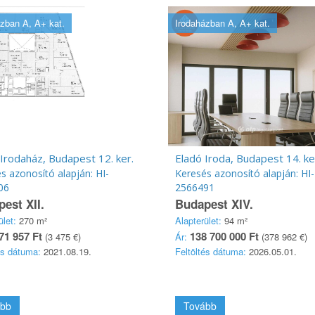
zban A, A+ kat.
Irodaházban A, A+ kat.
Irodaház, Budapest 12. ker.
Eladó Iroda, Budapest 14. ke
s azonosító alapján: HI-
Keresés azonosító alapján: HI-
06
2566491
est XII.
Budapest XIV.
ület:
270 m²
Alapterület:
94 m²
71 957 Ft
138 700 000 Ft
(3 475 €)
Ár:
(378 962 €)
és dátuma:
2021.08.19.
Feltöltés dátuma:
2026.05.01.
bb
Tovább