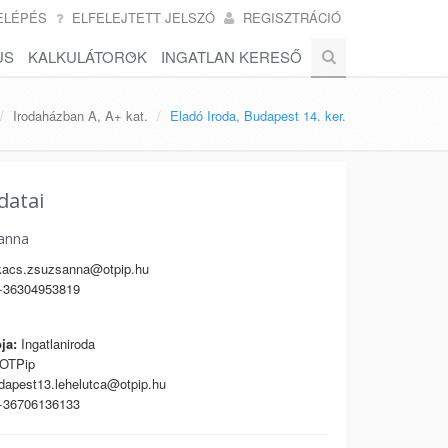
ELÉPÉS
ELFELEJTETT JELSZÓ
REGISZTRÁCIÓ
US
KALKULÁTOROK
INGATLAN KERESŐ
Irodaházban A, A+ kat.
Eladó Iroda, Budapest 14. ker.
datai
anna
acs.zsuzsanna@otpip.hu
36304953819
ja:
Ingatlaniroda
OTPip
apest13.lehelutca@otpip.hu
36706136133