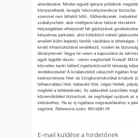
elrendezésre. Minden egyedi igényre próbálunk megoldást 
környezetbarát, levegős hőszivattyúrendszer biztosítja
szemmel nem látható) hűtő-, fűtőrendszerek, melyekkel
szabályozható, akár intelligens/okos hálózat részeként. 
helyiségekben elhelyezett fali gázkazánok gondoskodnak.
kényelmes parkolást, ahol különböző méretű gépkocsibe
emellett külön bejáratú tárolók vásárlása is lehetséges.
kiváló infrastruktúrával rendelkező, modern és biztonsá
látványtervek! Vegye fel velem a kapcsolatot és tekint
egyik legjobb részén - várom megtisztelő hívását! M31
közvetlen banki hátterű ingatlanközvetítő társaság telje
rendelkezésére! A kínálatunkból választott ingatlan fina
kedvezményes hitel- és lízingkonstrukciókat kínálunk (
felhasználású hitel, babaváró hitel, céges hitelek, pály
megfelel a feltételeknek). Az adásvételi szerződés me
közreműködést biztosítunk, és segítséget nyújtunk az
intézéséhez. Ha az új ingatlana megvásárlásához a jelenl
segítünk. Referencia szám: M314281-HI
E-mail küldése a hirdetőnek