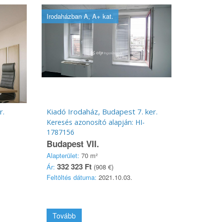
Irodaházban A, A+ kat.
r.
Kiadó Irodaház, Budapest 7. ker.
Keresés azonosító alapján: HI-
1787156
Budapest VII.
Alapterület:
70 m²
332 323 Ft
Ár:
(908 €)
Feltöltés dátuma:
2021.10.03.
Tovább