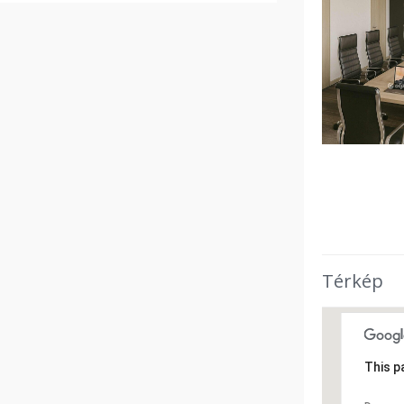
Térkép
This p