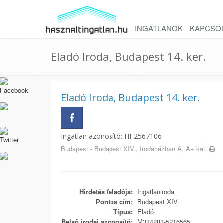
INGATLANOK
KAPCSO
Eladó Iroda, Budapest 14. ker.
Eladó Iroda, Budapest 14. ker.
Ingatlan azonosító: HI-2567106
Budapest - Budapest XIV., Irodaházban A, A+ kat.
Hirdetés feladója:
Ingatlaniroda
Pontos cím:
Budapest XIV.
Típus:
Eladó
Belső irodai azonosító:
M314281-5216565