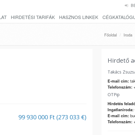
B
LAT
HIRDETÉSI TARIFÁK
HASZNOS LINKEK
CÉGKATALÓG
Főoldal
Iroda
Hirdető a
Takács Zsuzs
E-mail cím:
tak
Telefonszám:
+
OTPip
Hirdetés feladó
Ingatlaniroda:
E-mail cím:
bud
99 930 000 Ft (273 033 €)
Telefonszám:
+