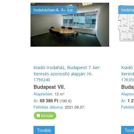
Irodaházban A, A+ kat.
Irodahá
Kiadó Irodaház, Budapest 7. ker.
Kiadó 
Keresés azonosító alapján: HI-
Keresé
1759240
17635
Budapest VII.
Budap
Alapterület:
13 m²
Alapter
69 386 Ft
1 2
Ár:
(190 €)
Ár:
Feltöltés dátuma:
2021.08.07.
Feltölt
klímás
Tovább
Tová