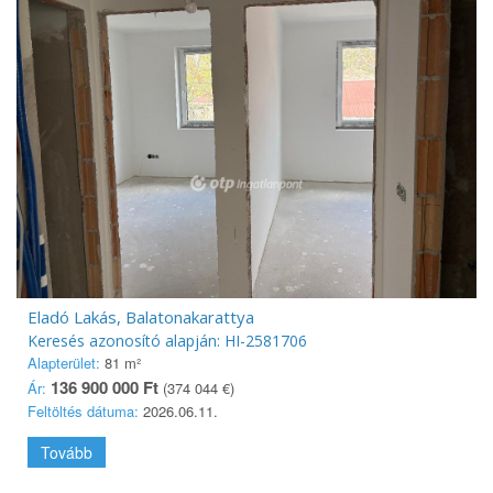
Eladó Lakás, Balatonakarattya
Keresés azonosító alapján: HI-2581706
Alapterület:
81 m²
136 900 000 Ft
Ár:
(374 044 €)
Feltöltés dátuma:
2026.06.11.
Tovább