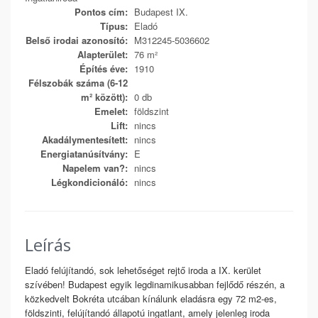
Pontos cím:
Budapest IX.
Típus:
Eladó
Belső irodai azonosító:
M312245-5036602
Alapterület:
76 m²
Építés éve:
1910
Félszobák száma (6-12
m² között):
0 db
Emelet:
földszint
Lift:
nincs
Akadálymentesített:
nincs
Energiatanúsítvány:
E
Napelem van?:
nincs
Légkondicionáló:
nincs
Leírás
Eladó felújítandó, sok lehetőséget rejtő iroda a IX. kerület
szívében! Budapest egyik legdinamikusabban fejlődő részén, a
közkedvelt Bokréta utcában kínálunk eladásra egy 72 m2-es,
földszinti, felújítandó állapotú ingatlant, amely jelenleg iroda