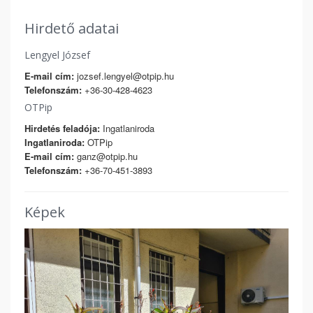
Hirdető adatai
Lengyel József
E-mail cím:
jozsef.lengyel@otpip.hu
Telefonszám:
+36-30-428-4623
OTPip
Hirdetés feladója:
Ingatlaniroda
Ingatlaniroda:
OTPip
E-mail cím:
ganz@otpip.hu
Telefonszám:
+36-70-451-3893
Képek