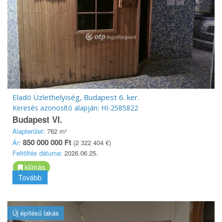
Eladó Üzlethelyiség, Budapest 6. ker.
Keresés azonosító alapján: HI-2585822
Budapest VI.
Alapterület:
762 m²
850 000 000 Ft
Ár:
(2 322 404 €)
Feltöltés dátuma:
2026.06.25.
klímás
Tovább
Új építésű lakás