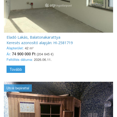
Eladó Lakás, Balatonakarattya
Keresés azonosító alapján: HI-2581719
Alapterület:
42 m²
74 900 000 Ft
Ár:
(204 645 €)
Feltöltés dátuma:
2026.06.11.
Tovább
Utcai bejárattal