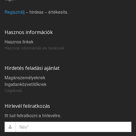
Regisztrálj
– hirdess – értékesíts.
Hasznos információk
Hasznos linkek
Hasznos információk és tanácsok
Hirdetés feladási ajánlat
Magánszemélyeknek
Ingatlanközvetítőknek
Cégeknek
Hírlevél feliratkozás
Itt tud feliratkozni a hírlevélre.