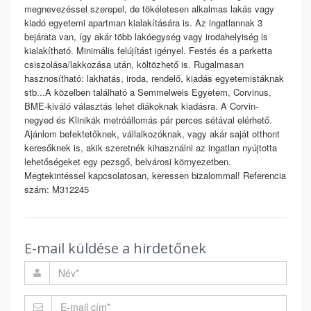
megnevezéssel szerepel, de tökéletesen alkalmas lakás vagy
kiadó egyetemi apartman kialakítására is. Az ingatlannak 3
bejárata van, így akár több lakóegység vagy irodahelyiség is
kialakítható. Minimális felújítást igényel. Festés és a parketta
csiszolása/lakkozása után, költözhető is. Rugalmasan
hasznosítható: lakhatás, iroda, rendelő, kiadás egyetemistáknak
stb...A közelben található a Semmelweis Egyetem, Corvinus,
BME-kiváló választás lehet diákoknak kiadásra. A Corvin-
negyed és Klinikák metróállomás pár perces sétával elérhető.
Ajánlom befektetőknek, vállalkozóknak, vagy akár saját otthont
keresőknek is, akik szeretnék kihasználni az ingatlan nyújtotta
lehetőségeket egy pezsgő, belvárosi környezetben.
Megtekintéssel kapcsolatosan, keressen bizalommal! Referencia
szám: M312245
E-mail küldése a hirdetőnek