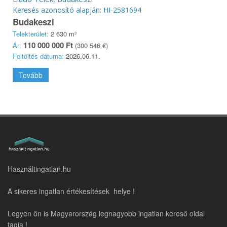
Keresés azonosító alapján: HI-2581694
Budakeszi
Telekterület:
2 630 m²
110 000 000 Ft
Ár:
(300 546 €)
Feltöltés dátuma:
2026.06.11.
Tovább
Használtingatlan.hu
A sikeres ingatlan értékesítések helye !
Legyen ön is Magyarország legnagyobb ingatlan kereső oldal
tagja !