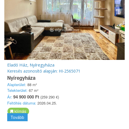
Eladó Ház, Nyíregyháza
Keresés azonosító alapján: HI-2565071
Nyíregyháza
Alapterület:
88 m²
Telekterület:
67 m²
94 900 000 Ft
Ár:
(259 290 €)
Feltöltés dátuma:
2026.04.25.
klímás
Tovább