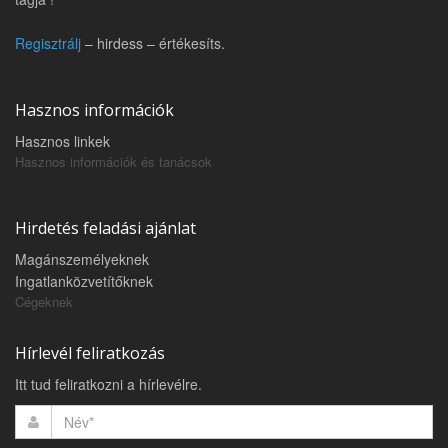
Regisztrálj
– hirdess – értékesíts.
Hasznos információk
Hasznos linkek
Hasznos információk és tanácsok
Hirdetés feladási ajánlat
Magánszemélyeknek
Ingatlanközvetítőknek
Cégeknek
Hírlevél feliratkozás
Itt tud feliratkozni a hírlevélre.