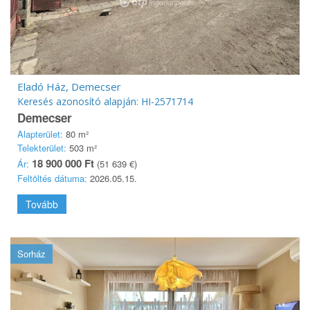
Eladó Ház, Demecser
Keresés azonosító alapján: HI-2571714
Demecser
Alapterület:
80 m²
Telekterület:
503 m²
18 900 000 Ft
Ár:
(51 639 €)
Feltöltés dátuma:
2026.05.15.
Tovább
Sorház