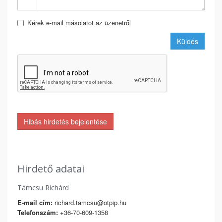
Kérek e-mail másolatot az üzenetről
Küldés
Hibás hirdetés bejelentése
Hirdető adatai
Támcsu Richárd
E-mail cím:
richard.tamcsu@otpip.hu
Telefonszám:
+36-70-609-1358