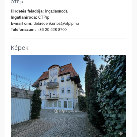
OTPip
Hirdetés feladója:
Ingatlaniroda
Ingatlaniroda:
OTPip
E-mail cím:
debrecenkurtos@otpip.hu
Telefonszám:
+36-20-528-8700
Képek