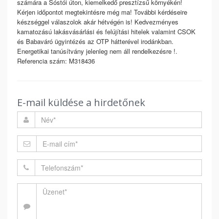
számára a Sóstói úton, kiemelkedő presztízsű környékén!
Kérjen időpontot megtekintésre még ma! További kérdéseire
készséggel válaszolok akár hétvégén is! Kedvezményes
kamatozású lakásvásárlási és felújítási hitelek valamint CSOK
és Babaváró ügyintézés az OTP hátterével irodánkban.
Energetikai tanúsítvány jelenleg nem áll rendelkezésre !.
Referencia szám: M318436
E-mail küldése a hirdetőnek