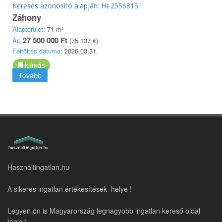
Keresés azonosító alapján: HI-2556815
Záhony
Alapterület:
71 m²
27 500 000 Ft
Ár:
(75 137 €)
Feltöltés dátuma:
2026.03.31.
klímás
Tovább
Használtingatlan.hu
A sikeres ingatlan értékesítések helye !
Legyen ön is Magyarország legnagyobb ingatlan kereső oldal
tagja !