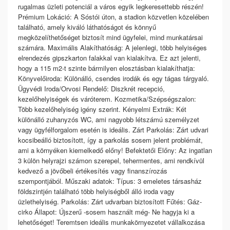
rugalmas üzleti potenciál a város egyik legkeresettebb részén!
Prémium Lokáció: A Sóstói úton, a stadion közvetlen közelében
található, amely kiváló láthatóságot és könnyű
megközelíthetőséget biztosít mind ügyfelei, mind munkatársai
számára. Maximális Alakíthatóság: A jelenlegi, több helyiséges
elrendezés gipszkarton falakkal van kialakítva. Ez azt jelenti,
hogy a 115 m2-t szinte bármilyen elosztásban kialakíthatja:
Könyvelőiroda: Különálló, csendes irodák és egy tágas tárgyaló.
Ügyvédi Iroda/Orvosi Rendelő: Diszkrét recepció,
kezelőhelyiségek és váróterem. Kozmetika/Szépségszalon:
Több kezelőhelyiség igény szerint. Kényelmi Extrák: Két
különálló zuhanyzós WC, ami nagyobb létszámú személyzet
vagy ügyfélforgalom esetén is ideális. Zárt Parkolás: Zárt udvari
kocsibeálló biztosított, így a parkolás sosem jelent problémát,
ami a környéken kiemelkedő előny! Befektetői Előny: Az ingatlan
3 külön helyrajzi számon szerepel, tehermentes, ami rendkívül
kedvező a jövőbeli értékesítés vagy finanszírozás
szempontjából. Műszaki adatok: Típus: 3 emeletes társasház
földszintjén található több helyiségből álló iroda vagy
üzlethelyiség. Parkolás: Zárt udvarban biztosított Fűtés: Gáz-
cirko Állapot: Újszerű -sosem használt még- Ne hagyja ki a
lehetőséget! Teremtsen ideális munkakörnyezetet vállalkozása