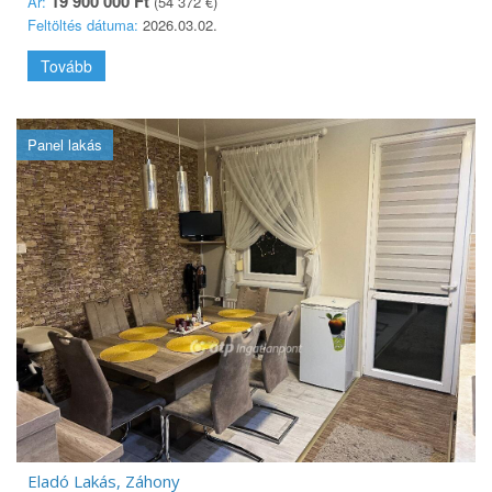
19 900 000 Ft
Ár:
(54 372 €)
Feltöltés dátuma:
2026.03.02.
Tovább
Panel lakás
Eladó Lakás, Záhony