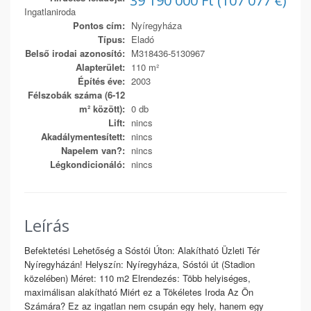
39 190 000 Ft (107 077 €)
Ingatlaniroda
Pontos cím:
Nyíregyháza
Típus:
Eladó
Belső irodai azonosító:
M318436-5130967
Alapterület:
110 m²
Építés éve:
2003
Félszobák száma (6-12
m² között):
0 db
Lift:
nincs
Akadálymentesített:
nincs
Napelem van?:
nincs
Légkondicionáló:
nincs
Leírás
Befektetési Lehetőség a Sóstói Úton: Alakítható Üzleti Tér
Nyíregyházán! Helyszín: Nyíregyháza, Sóstói út (Stadion
közelében) Méret: 110 m2 Elrendezés: Több helyiséges,
maximálisan alakítható Miért ez a Tökéletes Iroda Az Ön
Számára? Ez az ingatlan nem csupán egy hely, hanem egy