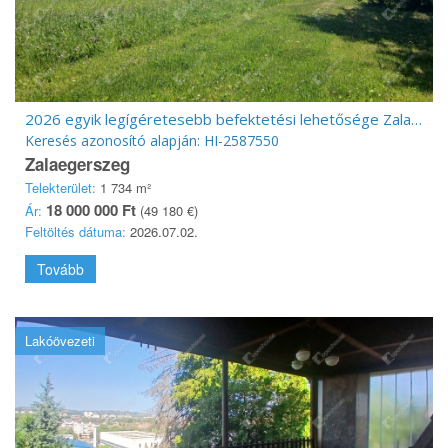
2026 egyik legígéretesebb befektetési lehetősége Zalaegerszegen!
Keresés azonosító alapján: HI-2587550
Zalaegerszeg
Telekterület:
1 734 m²
18 000 000 Ft
Ár:
(49 180 €)
Feltöltés dátuma:
2026.07.02.
Tovább
Lakóövezeti