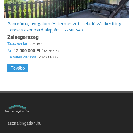
Panoráma, nyugalom és természet – eladó zártkerti ingatlan Pipahegyen!
Keresés azonosító alapján: HI-2600548
Zalaegerszeg
Telekterület:
771 m²
12 000 000 Ft
Ár:
(32 787 €)
Feltöltés dátuma:
2026.08.05.
Tovább
Használtingatlan.hu