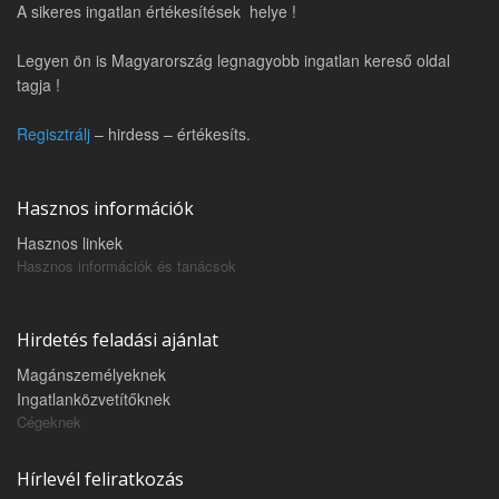
A sikeres ingatlan értékesítések helye !
Legyen ön is Magyarország legnagyobb ingatlan kereső oldal
tagja !
Regisztrálj
– hirdess – értékesíts.
Hasznos információk
Hasznos linkek
Hasznos információk és tanácsok
Hirdetés feladási ajánlat
Magánszemélyeknek
Ingatlanközvetítőknek
Cégeknek
Hírlevél feliratkozás