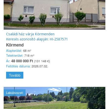
Családi ház várja Körmenden
Keresés azonosító alapján: HI-2587571
Körmend
Alapterület:
68 m²
Telekterület:
718 m²
48 000 000 Ft
Ár:
(131 148 €)
Feltöltés dátuma:
2026.07.02.
Tovább
Lakóövezeti