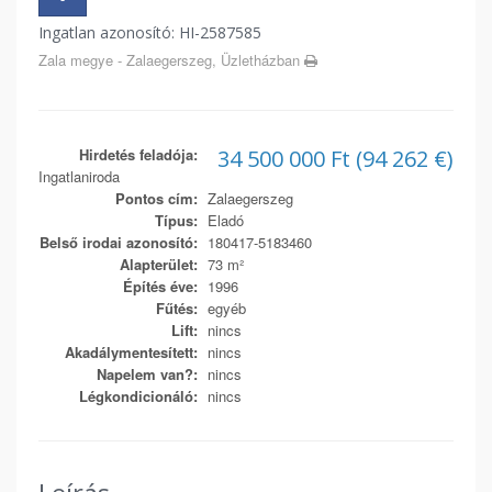
Ingatlan azonosító: HI-2587585
Zala megye - Zalaegerszeg, Üzletházban
Hirdetés feladója:
34 500 000 Ft (94 262 €)
Ingatlaniroda
Pontos cím:
Zalaegerszeg
Típus:
Eladó
Belső irodai azonosító:
180417-5183460
Alapterület:
73 m²
Építés éve:
1996
Fűtés:
egyéb
Lift:
nincs
Akadálymentesített:
nincs
Napelem van?:
nincs
Légkondicionáló:
nincs