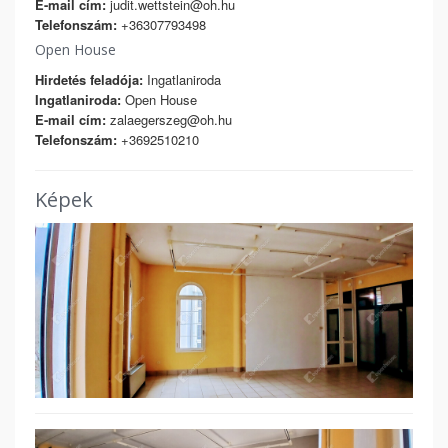
E-mail cím:
judit.wettstein@oh.hu
Telefonszám:
+36307793498
Open House
Hirdetés feladója:
Ingatlaniroda
Ingatlaniroda:
Open House
E-mail cím:
zalaegerszeg@oh.hu
Telefonszám:
+3692510210
Képek