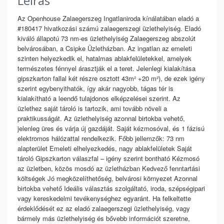
Leírás
Az Openhouse Zalaegerszeg Ingatlaniroda kínálatában eladó a
#180417 hivatkozási számú zalaegerszegi üzlethelyiség. Eladó
kiváló állapotú 73 nm-es üzlethelyiség Zalaegerszeg abszolút
belvárosában, a Csipke Üzletházban. Az ingatlan az emeleti
szinten helyezkedik el, hatalmas ablakfelületekkel, amelyek
természetes fénnyel árasztják el a teret. Jelenlegi kialakítása
gipszkarton fallal két részre osztott 43m² +20 m²), de ezek igény
szerint egybenyithatók, így akár nagyobb, tágas tér is
kialakítható a leendő tulajdonos elképzelései szerint. Az
üzlethez saját tároló is tartozik, ami tovább növeli a
praktikusságát. Az üzlethelyiség azonnal birtokba vehető,
jelenleg üres és várja új gazdáját. Saját kézmosóval, és 1 fázisú
elektromos hálózattal rendelkezik. Főbb jellemzők: 73 nm
alapterület Emeleti elhelyezkedés, nagy ablakfelületek Saját
tároló Gipszkarton válaszfal – igény szerint bontható Kézmosó
az üzletben, közös mosdó az üzletházban Kedvező fenntartási
költségek Jó megközelíthetőség, belvárosi környezet Azonnal
birtokba vehető Ideális választás szolgáltató, iroda, szépségipari
vagy kereskedelmi tevékenységhez egyaránt. Ha felkeltette
érdeklődését ez az eladó zalaegerszegi üzlethelyiség, vagy
bármely más üzlethelyiség és bővebb információt szeretne,