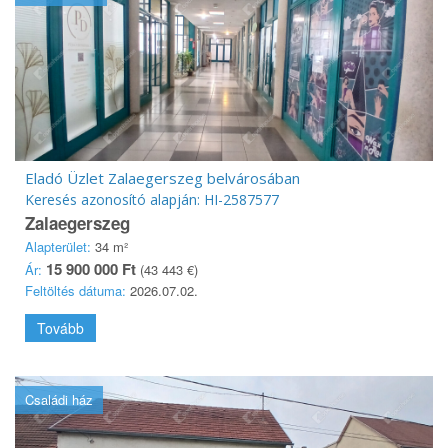
Eladó Üzlet Zalaegerszeg belvárosában
Keresés azonosító alapján: HI-2587577
Zalaegerszeg
Alapterület:
34 m²
15 900 000 Ft
Ár:
(43 443 €)
Feltöltés dátuma:
2026.07.02.
Tovább
Családi ház