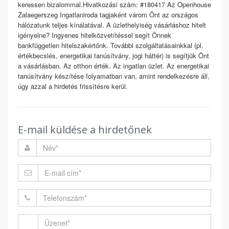
keressen bizalommal.Hivatkozási szám: #180417 Az Openhouse
Zalaegerszeg Ingatlaniroda tagjaként várom Önt az országos
hálózatunk teljes kínálatával. A üzlethelyiség vásárláshoz hitelt
igényelne? Ingyenes hitelközvetítéssel segít Önnek
bankfüggetlen hitelszakértőnk. További szolgáltatásainkkal (pl.
értékbecslés, energetikai tanúsítvány, jogi háttér) is segítjük Önt
a vásárlásban. Az otthon érték. Az ingatlan üzlet. Az energetikai
tanúsítvány készítése folyamatban van, amint rendelkezésre áll,
úgy azzal a hirdetés frissítésre kerül.
E-mail küldése a hirdetőnek