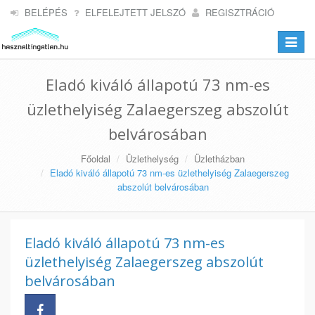
BELÉPÉS
ELFELEJTETT JELSZÓ
REGISZTRÁCIÓ
Toggle
navigat
Eladó kiváló állapotú 73 nm-es
üzlethelyiség Zalaegerszeg abszolút
belvárosában
Főoldal
Üzlethelység
Üzletházban
Eladó kiváló állapotú 73 nm-es üzlethelyiség Zalaegerszeg
abszolút belvárosában
Eladó kiváló állapotú 73 nm-es
üzlethelyiség Zalaegerszeg abszolút
belvárosában