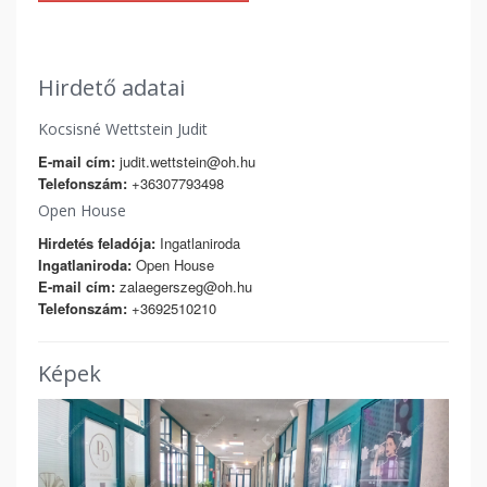
Hirdető adatai
Kocsisné Wettstein Judit
E-mail cím:
judit.wettstein@oh.hu
Telefonszám:
+36307793498
Open House
Hirdetés feladója:
Ingatlaniroda
Ingatlaniroda:
Open House
E-mail cím:
zalaegerszeg@oh.hu
Telefonszám:
+3692510210
Képek