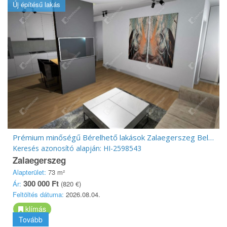
Új építésű lakás
Prémium minőségű Bérelhető lakások Zalaegerszeg Belvárosában
Keresés azonosító alapján: HI-2598543
Zalaegerszeg
Alapterület:
73 m²
300 000 Ft
Ár:
(820 €)
Feltöltés dátuma:
2026.08.04.
klímás
Tovább