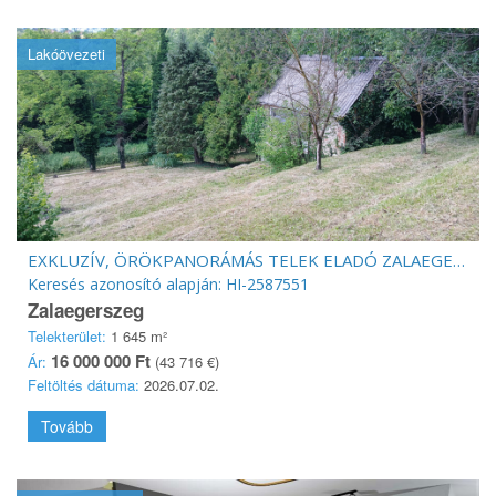
Lakóövezeti
EXKLUZÍV, ÖRÖKPANORÁMÁS TELEK ELADÓ ZALAEGERSZEG-CSÁCSBAN
Keresés azonosító alapján: HI-2587551
Zalaegerszeg
Telekterület:
1 645 m²
16 000 000 Ft
Ár:
(43 716 €)
Feltöltés dátuma:
2026.07.02.
Tovább