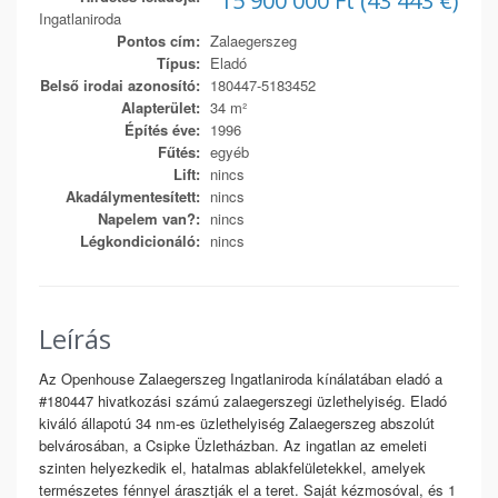
15 900 000 Ft (43 443 €)
Ingatlaniroda
Pontos cím:
Zalaegerszeg
Típus:
Eladó
Belső irodai azonosító:
180447-5183452
Alapterület:
34 m²
Építés éve:
1996
Fűtés:
egyéb
Lift:
nincs
Akadálymentesített:
nincs
Napelem van?:
nincs
Légkondicionáló:
nincs
Leírás
Az Openhouse Zalaegerszeg Ingatlaniroda kínálatában eladó a
#180447 hivatkozási számú zalaegerszegi üzlethelyiség. Eladó
kiváló állapotú 34 nm-es üzlethelyiség Zalaegerszeg abszolút
belvárosában, a Csipke Üzletházban. Az ingatlan az emeleti
szinten helyezkedik el, hatalmas ablakfelületekkel, amelyek
természetes fénnyel árasztják el a teret. Saját kézmosóval, és 1