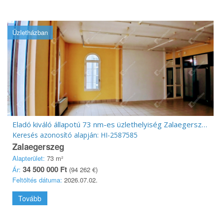
Üzletházban
Eladó kiváló állapotú 73 nm-es üzlethelyiség Zalaegerszeg abszolút belvárosában
Keresés azonosító alapján: HI-2587585
Zalaegerszeg
Alapterület:
73 m²
34 500 000 Ft
Ár:
(94 262 €)
Feltöltés dátuma:
2026.07.02.
Tovább