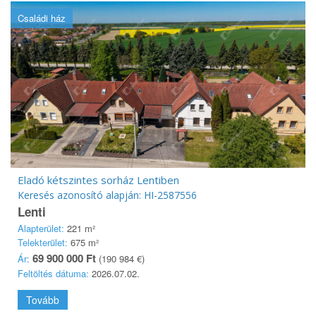
Családi ház
Eladó kétszintes sorház Lentiben
Keresés azonosító alapján: HI-2587556
Lenti
Alapterület:
221 m²
Telekterület:
675 m²
69 900 000 Ft
Ár:
(190 984 €)
Feltöltés dátuma:
2026.07.02.
Tovább