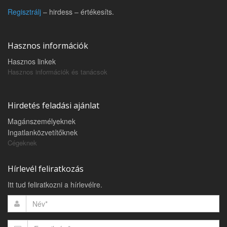
Regisztrálj
– hirdess – értékesíts.
Hasznos információk
Hasznos linkek
Hasznos információk és tanácsok
Hirdetés feladási ajánlat
Magánszemélyeknek
Ingatlanközvetítőknek
Cégeknek
Hírlevél feliratkozás
Itt tud feliratkozni a hírlevélre.