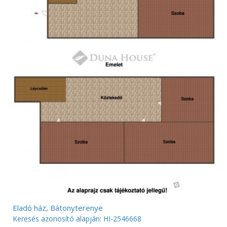
Eladó ház, Bátonyterenye
Keresés azonosító alapján: HI-2546668