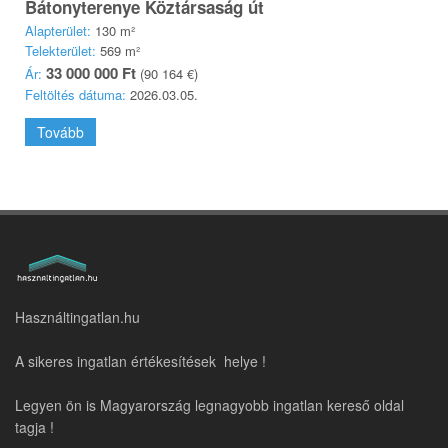
Bátonyterenye Köztársaság út
Alapterület:
130 m²
Telekterület:
569 m²
33 000 000 Ft
Ár:
(90 164 €)
Feltöltés dátuma:
2026.03.05.
Tovább
Használtingatlan.hu
A sikeres ingatlan értékesítések helye !
Legyen ön is Magyarország legnagyobb ingatlan kereső oldal
tagja !