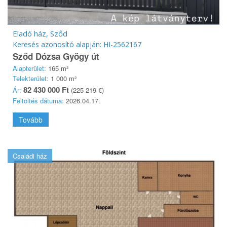
Eladó ház, Sződ
Keresés azonosító alapján: HI-2562167
Sződ Dózsa Gyögy út
Alapterület:
165 m²
Telekterület:
1 000 m²
82 430 000 Ft
Ár:
(225 219 €)
Feltöltés dátuma:
2026.04.17.
Tovább
Családi ház