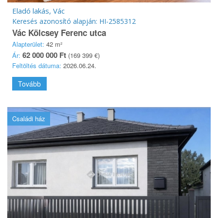
Eladó lakás, Vác
Keresés azonosító alapján: HI-2585312
Vác Kölcsey Ferenc utca
Alapterület:
42 m²
62 000 000 Ft
Ár:
(169 399 €)
Feltöltés dátuma:
2026.06.24.
Tovább
Családi ház