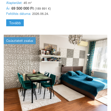
Alapterület:
45 m²
69 500 000 Ft
Ár:
(189 891 €)
Feltöltés dátuma:
2026.06.24.
Tovább
Csúsztatott zsalus