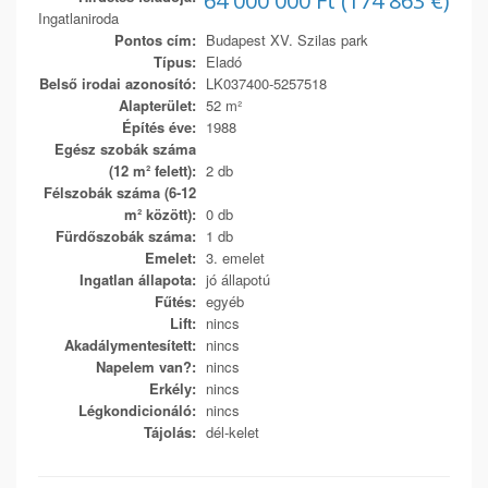
64 000 000 Ft (174 863 €)
Ingatlaniroda
Pontos cím:
Budapest XV. Szilas park
Típus:
Eladó
Belső irodai azonosító:
LK037400-5257518
Alapterület:
52 m²
Építés éve:
1988
Egész szobák száma
(12 m² felett):
2 db
Félszobák száma (6-12
m² között):
0 db
Fürdőszobák száma:
1 db
Emelet:
3. emelet
Ingatlan állapota:
jó állapotú
Fűtés:
egyéb
Lift:
nincs
Akadálymentesített:
nincs
Napelem van?:
nincs
Erkély:
nincs
Légkondicionáló:
nincs
Tájolás:
dél-kelet