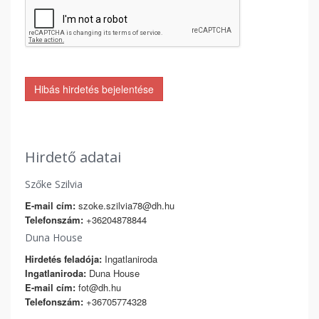
Hibás hirdetés bejelentése
Hirdető adatai
Szőke Szilvia
E-mail cím:
szoke.szilvia78@dh.hu
Telefonszám:
+36204878844
Duna House
Hirdetés feladója:
Ingatlaniroda
Ingatlaniroda:
Duna House
E-mail cím:
fot@dh.hu
Telefonszám:
+36705774328