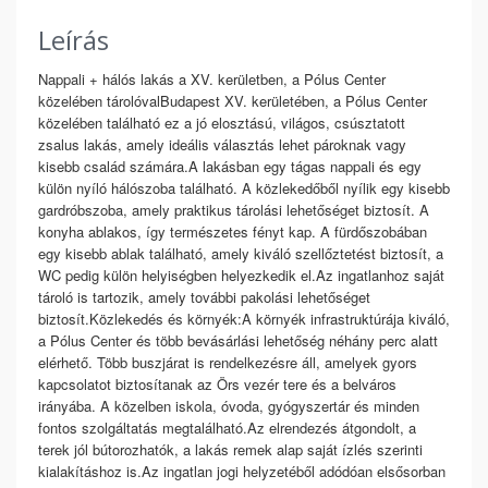
Leírás
Nappali + hálós lakás a XV. kerületben, a Pólus Center
közelében tárolóvalBudapest XV. kerületében, a Pólus Center
közelében található ez a jó elosztású, világos, csúsztatott
zsalus lakás, amely ideális választás lehet pároknak vagy
kisebb család számára.A lakásban egy tágas nappali és egy
külön nyíló hálószoba található. A közlekedőből nyílik egy kisebb
gardróbszoba, amely praktikus tárolási lehetőséget biztosít. A
konyha ablakos, így természetes fényt kap. A fürdőszobában
egy kisebb ablak található, amely kiváló szellőztetést biztosít, a
WC pedig külön helyiségben helyezkedik el.Az ingatlanhoz saját
tároló is tartozik, amely további pakolási lehetőséget
biztosít.Közlekedés és környék:A környék infrastruktúrája kiváló,
a Pólus Center és több bevásárlási lehetőség néhány perc alatt
elérhető. Több buszjárat is rendelkezésre áll, amelyek gyors
kapcsolatot biztosítanak az Örs vezér tere és a belváros
irányába. A közelben iskola, óvoda, gyógyszertár és minden
fontos szolgáltatás megtalálható.Az elrendezés átgondolt, a
terek jól bútorozhatók, a lakás remek alap saját ízlés szerinti
kialakításhoz is.Az ingatlan jogi helyzetéből adódóan elsősorban