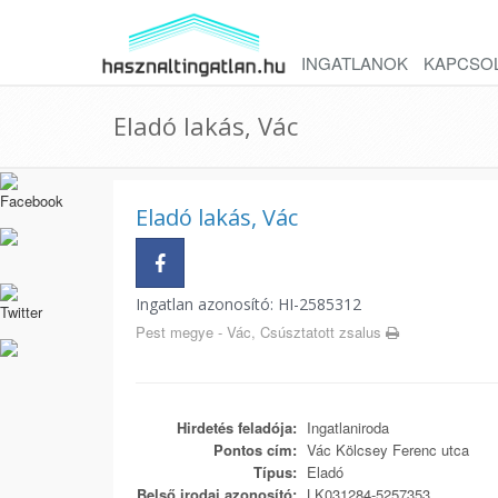
INGATLANOK
KAPCSO
Eladó lakás, Vác
Eladó lakás, Vác
Ingatlan azonosító: HI-2585312
Pest megye - Vác, Csúsztatott zsalus
Hirdetés feladója:
Ingatlaniroda
Pontos cím:
Vác Kölcsey Ferenc utca
Típus:
Eladó
Belső irodai azonosító:
LK031284-5257353