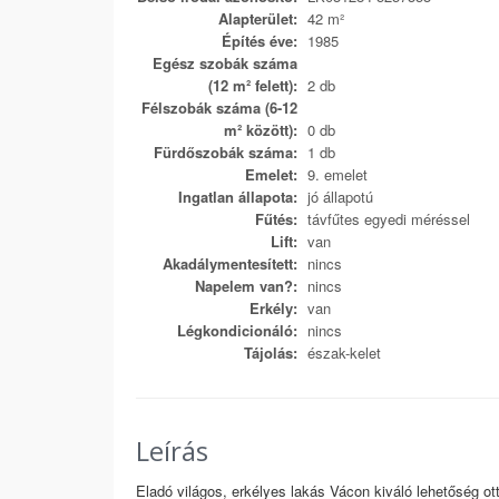
Alapterület:
42 m²
Építés éve:
1985
Egész szobák száma
(12 m² felett):
2 db
Félszobák száma (6-12
m² között):
0 db
Fürdőszobák száma:
1 db
Emelet:
9. emelet
Ingatlan állapota:
jó állapotú
Fűtés:
távfűtes egyedi méréssel
Lift:
van
Akadálymentesített:
nincs
Napelem van?:
nincs
Erkély:
van
Légkondicionáló:
nincs
Tájolás:
észak-kelet
Leírás
Eladó világos, erkélyes lakás Vácon kiváló lehetőség o