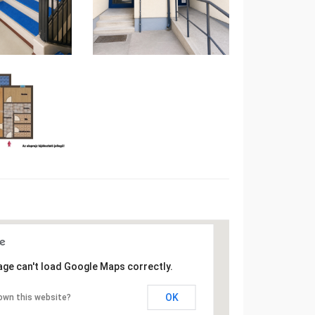
age can't load Google Maps correctly.
OK
own this website?