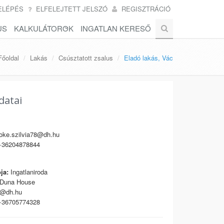
ELÉPÉS
ELFELEJTETT JELSZÓ
REGISZTRÁCIÓ
US
KALKULÁTOROK
INGATLAN KERESŐ
Főoldal
Lakás
Csúsztatott zsalus
Eladó lakás, Vác
datai
ke.szilvia78@dh.hu
36204878844
ja:
Ingatlaniroda
Duna House
t@dh.hu
36705774328