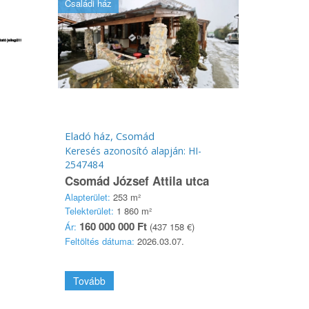
Családi ház
Eladó ház, Csomád
Keresés azonosító alapján: HI-
2547484
Csomád József Attila utca
Alapterület:
253 m²
Telekterület:
1 860 m²
160 000 000 Ft
Ár:
(437 158 €)
Feltöltés dátuma:
2026.03.07.
Tovább