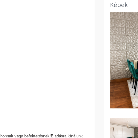
Képek
tthonnak vagy befektetésnek!Eladásra kínálunk