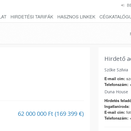
B
LAT
HIRDETÉSI TARIFÁK
HASZNOS LINKEK
CÉGKATALÓG
Hirdető a
Szőke Szilvia
E-mail cím:
szo
Telefonszám:
+
Duna House
Hirdetés feladó
Ingatlaniroda:
E-mail cím:
fo
62 000 000 Ft (169 399 €)
Telefonszám:
+