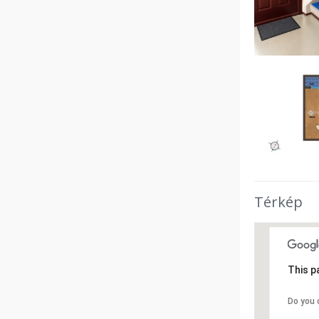
Térkép
This p
Do you 