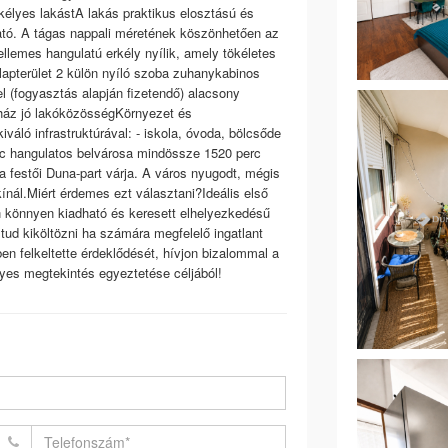
kélyes lakástA lakás praktikus elosztású és
ható. A tágas nappali méretének köszönhetően az
llemes hangulatú erkély nyílik, amely tökéletes
lapterület 2 külön nyíló szoba zuhanykabinos
 (fogyasztás alapján fizetendő) alacsony
sőház jó lakóközösségKörnyezet és
váló infrastruktúrával: - iskola, óvoda, bölcsőde
Vác hangulatos belvárosa mindössze 1520 perc
a festői Duna-part várja. A város nyugodt, mégis
kínál.Miért érdemes ezt választani?Ideális első
en könnyen kiadható és keresett elhelyezkedésű
tud kiköltözni ha számára megfelelő ingatlant
en felkeltette érdeklődését, hívjon bizalommal a
yes megtekintés egyeztetése céljából!