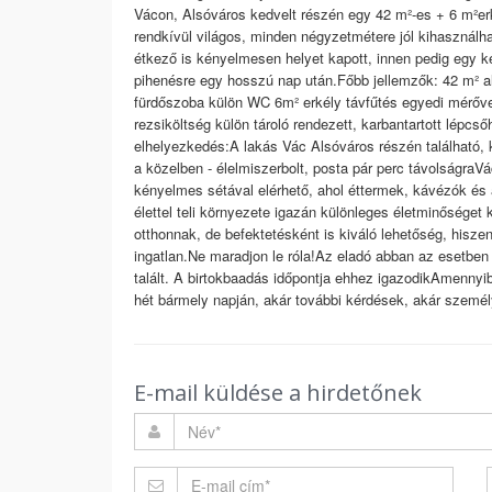
Vácon, Alsóváros kedvelt részén egy 42 m²-es + 6 m²er
rendkívül világos, minden négyzetmétere jól kihasznál
étkező is kényelmesen helyet kapott, innen pedig egy ke
pihenésre egy hosszú nap után.Főbb jellemzők: 42 m² a
fürdőszoba külön WC 6m² erkély távfűtés egyedi mérővel
rezsiköltség külön tároló rendezett, karbantartott lépc
elhelyezkedés:A lakás Vác Alsóváros részén található, ki
a közelben - élelmiszerbolt, posta pár perc távolságra
kényelmes sétával elérhető, ahol éttermek, kávézók és 
élettel teli környezete igazán különleges életminőséget 
otthonnak, de befektetésként is kiváló lehetőség, hisz
ingatlan.Ne maradjon le róla!Az eladó abban az esetben 
talált. A birtokbaadás időpontja ehhez igazodikAmennyib
hét bármely napján, akár további kérdések, akár személ
E-mail küldése a hirdetőnek