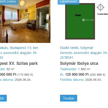
tott zsalus
Lakóövezeti
lakás, Budapest 15. ker.
Eladó telek, Solymár
s azonosító alapján: HI-
Keresés azonosító alapján: HI-
85
2578591
est XV. Szilas park
Solymár Ibolya utca
ület:
52 m²
Telekterület:
1 862 m²
000 000 Ft
125 900 000 Ft
(174 863 €)
Ár:
(343 989 €)
és dátuma:
2026.06.24.
Feltöltés dátuma:
2026.06.03.
bb
Tovább