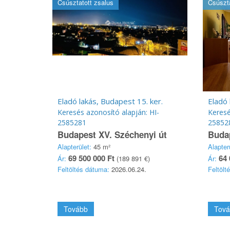
Csúsztatott zsalus
Csúszta
Eladó lakás, Budapest 15. ker.
Eladó 
Keresés azonosító alapján: HI-
Keresé
2585281
25852
Budapest XV. Széchenyi út
Budap
Alapterület:
45 m²
Alapter
69 500 000 Ft
64 
Ár:
(189 891 €)
Ár:
Feltöltés dátuma:
2026.06.24.
Feltölt
Tovább
Tová