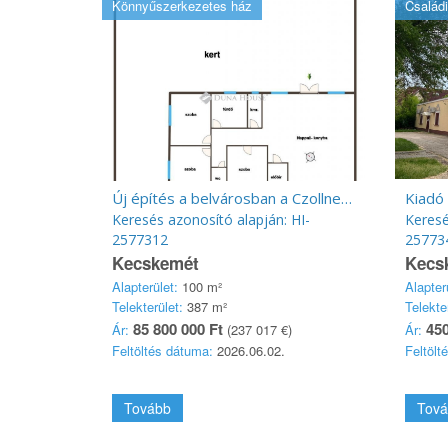
Könnyűszerkezetes ház
Családi
Új építés a belvárosban a Czollner tér szomszédságában
Kiadó
Keresés azonosító alapján: HI-
Keresé
2577312
25773
Kecskemét
Kecs
Alapterület:
100 m²
Alapter
Telekterület:
387 m²
Telekte
85 800 000 Ft
450
Ár:
(237 017 €)
Ár:
Feltöltés dátuma:
2026.06.02.
Feltölt
Tovább
Tová