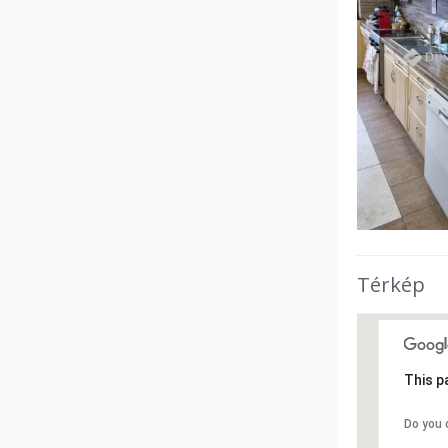
Térkép
This p
Do you 