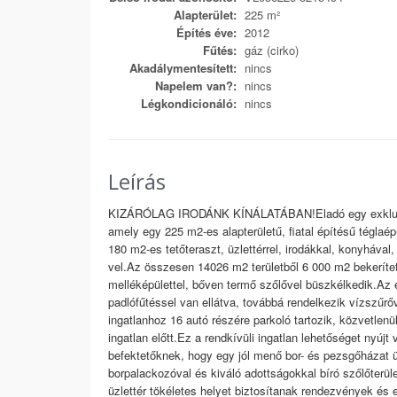
Alapterület:
225 m²
Építés éve:
2012
Fűtés:
gáz (cirko)
Akadálymentesített:
nincs
Napelem van?:
nincs
Légkondicionáló:
nincs
Leírás
KIZÁRÓLAG IRODÁNK KÍNÁLATÁBAN!Eladó egy exkluzív
amely egy 225 m2-es alapterületű, fiatal építésű téglaép
180 m2-es tetőteraszt, üzlettérrel, irodákkal, konyhával
vel.Az összesen 14026 m2 területből 6 000 m2 bekerítet
melléképülettel, bőven termő szőlővel büszkélkedik.Az é
padlófűtéssel van ellátva, továbbá rendelkezik vízszűrővel
ingatlanhoz 16 autó részére parkoló tartozik, közvetlenül
ingatlan előtt.Ez a rendkívüli ingatlan lehetőséget nyúj
befektetőknek, hogy egy jól menő bor- és pezsgőházat 
borpalackozóval és kiváló adottságokkal bíró szőlőterü
üzlettér tökéletes helyet biztosítanak rendezvények és