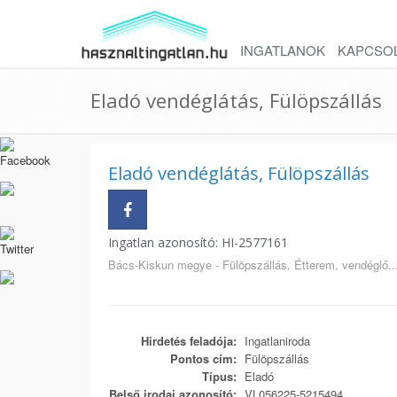
INGATLANOK
KAPCSO
Eladó vendéglátás, Fülöpszállás
Eladó vendéglátás, Fülöpszállás
Ingatlan azonosító: HI-2577161
Bács-Kiskun megye - Fülöpszállás, Étterem, vendéglő..
Hirdetés feladója:
Ingatlaniroda
Pontos cím:
Fülöpszállás
Típus:
Eladó
Belső irodai azonosító:
VL056225-5215494