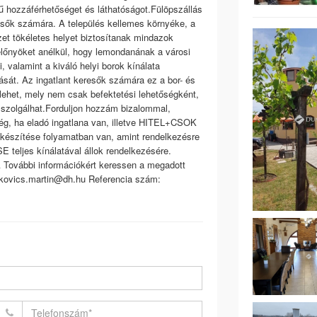
yű hozzáférhetőséget és láthatóságot.Fülöpszállás
esők számára. A település kellemes környéke, a
et tökéletes helyet biztosítanak mindazok
 előnyöket anélkül, hogy lemondanának a városi
i, valamint a kiváló helyi borok kínálata
ását. Az ingatlant keresők számára ez a bor- és
ehet, mely nem csak befektetési lehetőségként,
 szolgálhat.Forduljon hozzám bizalommal,
ség, ha eladó ingatlana van, illetve HITEL+CSOK
 készítése folyamatban van, amint rendelkezésre
E teljes kínálatával állok rendelkezésére.
ábbi információkért keressen a megadott
erkovics.martin@dh.hu Referencia szám: