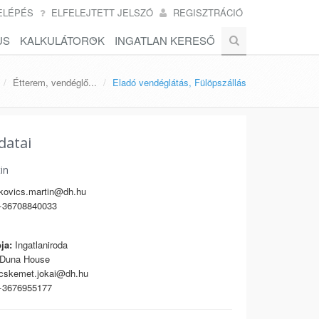
ELÉPÉS
ELFELEJTETT JELSZÓ
REGISZTRÁCIÓ
US
KALKULÁTOROK
INGATLAN KERESŐ
Étterem, vendéglő...
Eladó vendéglátás, Fülöpszállás
datai
in
kovics.martin@dh.hu
36708840033
ja:
Ingatlaniroda
Duna House
cskemet.jokai@dh.hu
3676955177