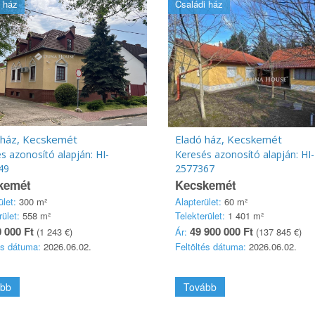
 ház
Családi ház
 ház, Kecskemét
Eladó ház, Kecskemét
s azonosító alapján: HI-
Keresés azonosító alapján: HI-
49
2577367
kemét
Kecskemét
ület:
300 m²
Alapterület:
60 m²
rület:
558 m²
Telekterület:
1 401 m²
 000 Ft
49 900 000 Ft
(1 243 €)
Ár:
(137 845 €)
és dátuma:
2026.06.02.
Feltöltés dátuma:
2026.06.02.
bb
Tovább