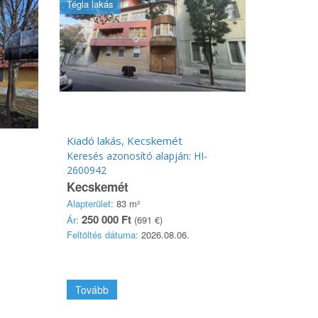
Tégla lakás
Kiadó lakás, Kecskemét
Keresés azonosító alapján: HI-
2600942
Kecskemét
Alapterület:
83 m²
250 000 Ft
Ár:
(691 €)
Feltöltés dátuma:
2026.08.06.
Tovább