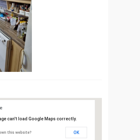
age can't load Google Maps correctly.
OK
own this website?