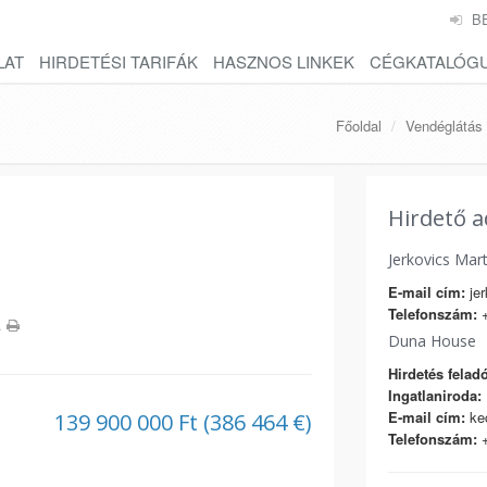
B
LAT
HIRDETÉSI TARIFÁK
HASZNOS LINKEK
CÉGKATALÓG
Főoldal
Vendéglátás
Hirdető a
Jerkovics Mart
E-mail cím:
jer
Telefonszám:
+
.
Duna House
Hirdetés feladó
Ingatlaniroda:
E-mail cím:
ke
139 900 000 Ft (386 464 €)
Telefonszám:
+