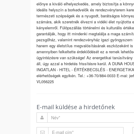
előnye a kiváló elhelyezkedés, amely biztosítja a könn
ideális helyszín a borkedvelők és rendezvényterem ker
természeti szépségek és a nyugodt, barátságos környez
számára, akik szeretnék élvezni a vidéki élet nyújtotta
kényelemről. Fülöpszállás történelmi és kulturális értéke
garantálják, hogy itt mindenki megtalálja a maga számít
pezsgőház, valamint rendezvényház igazi gyöngyszem l
hanem egy életstílus megvalósításának eszközeként is
amennyiben felkeltette érdeklődését ez a remek lehető
ügyintézésre van szüksége! Az energetikai tanúsítvány
áll, úgy azzal a hirdetés frissítésre kerül. A DUNA HOUS
INGATLAN - HITEL - ÉRTÉKBECSLÉS - ENERGETIKA Tov
elérhetőségek egyikén. Tel.: +36-70/884-0033 E-mai: j
VL056225
E-mail küldése a hirdetőnek