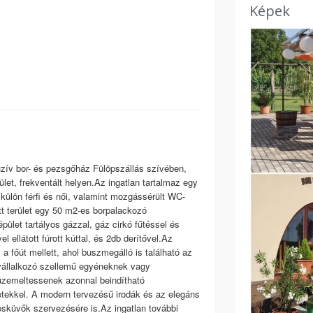
Képek
 bor- és pezsgőház Fülöpszállás szívében,
ület, frekventált helyen.Az ingatlan tartalmaz egy
, külön férfi és női, valamint mozgássérült WC-
t terület egy 50 m2-es borpalackozó
pület tartályos gázzal, gáz cirkó fűtéssel és
 ellátott fúrott kúttal, és 2db derítővel.Az
 a főút mellett, ahol buszmegálló is található az
t vállalkozó szellemű egyéneknek vagy
üzemeltessenek azonnal beindítható
letekkel. A modern tervezésű irodák és az elegáns
 esküvők szervezésére is.Az ingatlan további