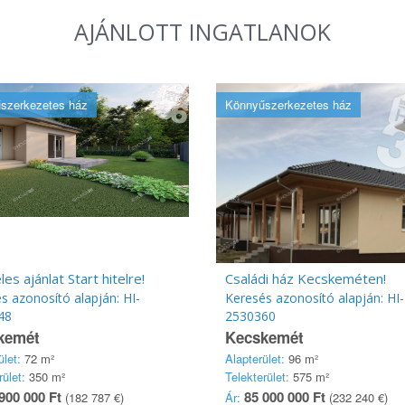
AJÁNLOTT INGATLANOK
szerkezetes ház
Könnyűszerkezetes ház
les ajánlat Start hitelre!
Családi ház Kecskeméten!
s azonosító alapján: HI-
Keresés azonosító alapján: HI-
48
2530360
kemét
Kecskemét
ület:
72 m²
Alapterület:
96 m²
rület:
350 m²
Telekterület:
575 m²
900 000 Ft
85 000 000 Ft
(182 787 €)
Ár:
(232 240 €)