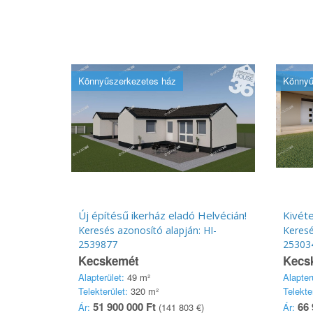
Könnyűszerkezetes ház
Könnyű
Új építésű ikerház eladó Helvécián!
Kivéte
Keresés azonosító alapján: HI-
Keresé
2539877
25303
Kecskemét
Kecs
Alapterület:
49 m²
Alapter
Telekterület:
320 m²
Telekte
51 900 000 Ft
66 
Ár:
(141 803 €)
Ár: