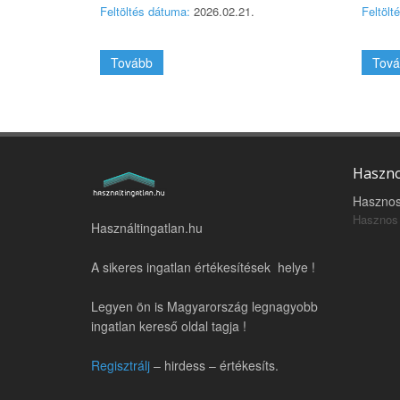
Feltöltés dátuma:
2026.02.21.
Feltölt
Tovább
Tová
Haszno
Hasznos
Hasznos 
Használtingatlan.hu
A sikeres ingatlan értékesítések helye !
Legyen ön is Magyarország legnagyobb
ingatlan kereső oldal tagja !
Regisztrálj
– hirdess – értékesíts.