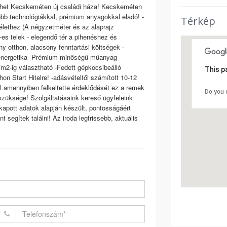
 lehet Kecskeméten új családi háza! Kecskeméten
ebb technológiákkal, prémium anyagokkal eladó! -
Térkép
 élethez (A négyzetméter és az alaprajz
es telek - elegendő tér a pihenéshez és
y otthon, alacsony fenntartási költségek -
+ energetika -Prémium minőségű műanyag
/m2-ig választható -Fedett gépkocsibeálló
This p
on Start Hitelre! -adásvételtől számított 10-12
 amennyiben felkeltette érdeklődését ez a remek
Do you 
n szüksége! Szolgáltatásaink kereső ügyfeleink
apott adatok alapján készült, pontosságáért
 segítek találni! Az iroda legfrissebb, aktuális