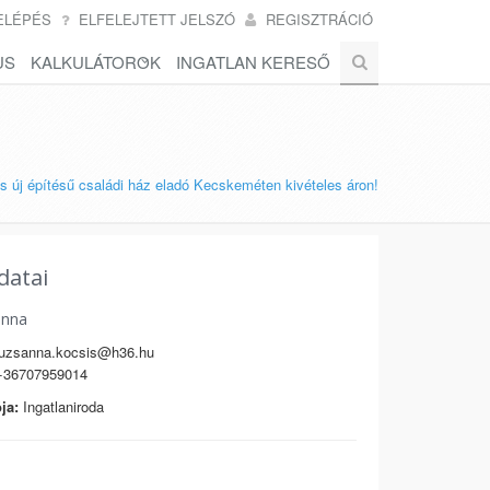
ELÉPÉS
ELFELEJTETT JELSZÓ
REGISZTRÁCIÓ
US
KALKULÁTOROK
INGATLAN KERESŐ
s új építésű családi ház eladó Kecskeméten kivételes áron!
datai
anna
uzsanna.kocsis@h36.hu
36707959014
ja:
Ingatlaniroda