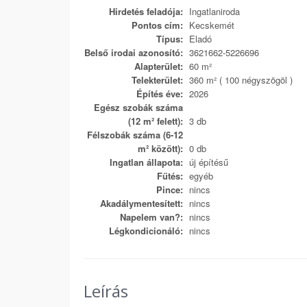
Hirdetés feladója:
Ingatlaniroda
Pontos cím:
Kecskemét
Típus:
Eladó
Belső irodai azonosító:
3621662-5226696
Alapterület:
60 m²
Telekterület:
360 m² ( 100 négyszögöl )
Építés éve:
2026
Egész szobák száma
(12 m² felett):
3 db
Félszobák száma (6-12
m² között):
0 db
Ingatlan állapota:
új építésű
Fűtés:
egyéb
Pince:
nincs
Akadálymentesített:
nincs
Napelem van?:
nincs
Légkondicionáló:
nincs
Leírás