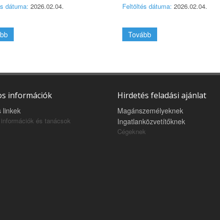
és dátuma:
2026.02.04.
Feltöltés dátuma:
2026.02.04.
bb
Tovább
s információk
Hirdetés feladási ajánlat
 linkek
Magánszemélyeknek
információk és tanácsok
Ingatlanközvetítőknek
Cégeknek