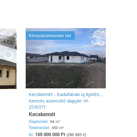
Könnyűszerkezetes ház
Kecskemét - Kadafalván új építésű ház.
Keresés azonosító alapján: HI-
2530371
Kecskemét
Alapterület:
94 m²
Telekterület:
450 m²
105 000 000 Ft
Ár:
(286 885 €)