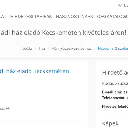
B
LAT
HIRDETÉSI TARIFÁK
HASZNOS LINKEK
CÉGKATALÓG
aládi ház eladó Kecskeméten kivételes áron!
Főoldal
Ház
Könnyűszerkezetes ház
Nappali + 2 szobá
ládi ház eladó Kecskeméten
Hirdető a
Kocsis Zsuzs
E-mail cím:
zs
Telefonszám:
+
Hirdetés feladó
 ház
Képek