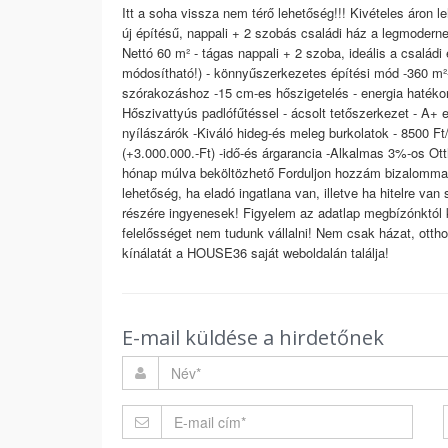
Itt a soha vissza nem térő lehetőség!!! Kivételes áron
új építésű, nappali + 2 szobás családi ház a legmodern
Nettó 60 m² - tágas nappali + 2 szoba, ideális a családi
módosítható!) - könnyűszerkezetes építési mód -360 m²-
szórakozáshoz -15 cm-es hőszigetelés - energia hatékon
Hőszivattyús padlófűtéssel - ácsolt tetőszerkezet - A
nyílászárók -Kiváló hideg-és meleg burkolatok - 8500 Ft
(+3.000.000.-Ft) -idő-és árgarancia -Alkalmas 3%-os Otth
hónap múlva beköltözhető Forduljon hozzám bizalommal
lehetőség, ha eladó ingatlana van, illetve ha hitelre va
részére ingyenesek! Figyelem az adatlap megbízónktól k
felelősséget nem tudunk vállalni! Nem csak házat, otthont
kínálatát a HOUSE36 saját weboldalán találja!
E-mail küldése a hirdetőnek