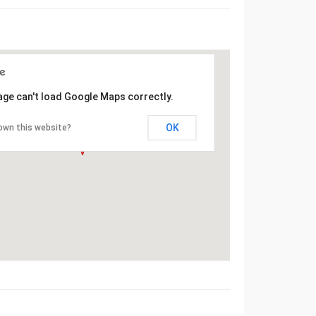
age can't load Google Maps correctly.
OK
own this website?