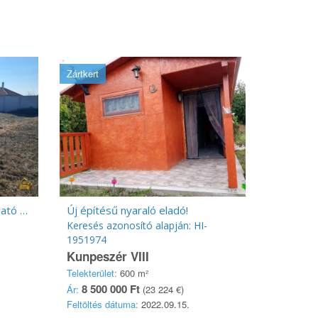
Zártkert
Szigetszentmiklós, Tagi bányató környékén 879 m²-es telek!
Új építésű nyaraló eladó!
Keresés azonosító alapján: HI-
1951974
Kunpeszér VIII
Telekterület:
600 m²
8 500 000 Ft
Ár:
(23 224 €)
Feltöltés dátuma:
2022.09.15.