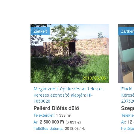
Zártkert
Zártker
Megkezdett építkezéssel telek eladó
Eladó
Keresés azonosító alapján: HI-
Keresé
1050020
20752
Pellérd Diófás dülő
Szeg
Telekterület:
1 333 m²
Telekte
2 500 000 Ft
12 
Ár:
(6 831 €)
Ár:
Feltöltés dátuma:
2018.03.14.
Feltölt