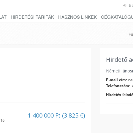
B
LAT
HIRDETÉSI TARIFÁK
HASZNOS LINKEK
CÉGKATALÓG
Fő
Hirdető a
Németi János
E-mail cím:
nem
Telefonszám:
+
Hirdetés feladó
1 400 000 Ft (3 825 €)
 15.