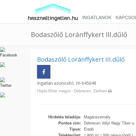
INGATLANOK
KAPCSO
Bodaszőlő Loránffykert III.dűlő
Bodaszőlő Loránffykert III.dűlő
Ingatlan azonosító: HI-645648
Hajdú-Bihar megye - Debrecen, Zártkert
Hirdetés feladója:
Magánszemély
Pontos cím:
Debrecen Vályi Nagy Tibor u.
Típus:
Eladó
Telekterület:
1 800 m² ( 500 négyszögöl )