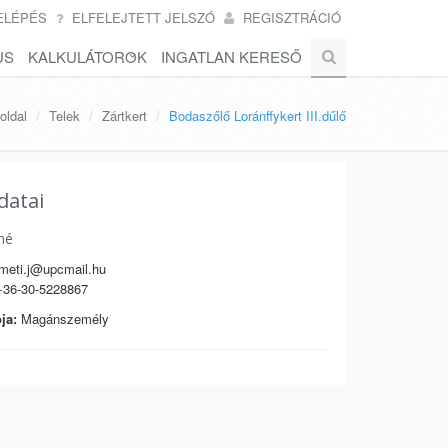
ELÉPÉS
ELFELEJTETT JELSZÓ
REGISZTRÁCIÓ
US
KALKULÁTOROK
INGATLAN KERESŐ
oldal
Telek
Zártkert
Bodaszőlő Loránffykert III.dűlő
datai
né
eti.j@upcmail.hu
36-30-5228867
ja:
Magánszemély