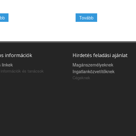
bb
Tovább
s információk
Hirdetés feladási ajánlat
 linkek
Magánszemélyeknek
információk és tanácsok
Ingatlanközvetítőknek
Cégeknek