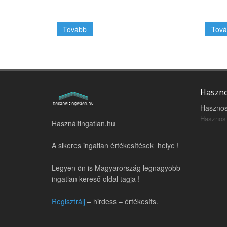
Tovább
Tová
Haszno
Hasznos
Hasznos 
Használtingatlan.hu
A sikeres ingatlan értékesítések helye !
Legyen ön is Magyarország legnagyobb
ingatlan kereső oldal tagja !
Regisztrálj
– hirdess – értékesíts.