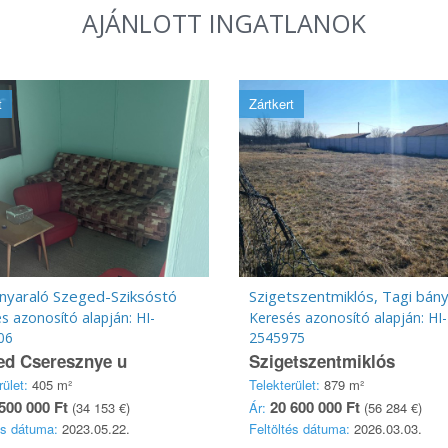
AJÁNLOTT INGATLANOK
t
Zártkert
 nyaraló Szeged-Sziksóstó
s azonosító alapján: HI-
Keresés azonosító alapján: HI-
06
2545975
ed Cseresznye u
Szigetszentmiklós
rület:
405 m²
Telekterület:
879 m²
500 000 Ft
20 600 000 Ft
(34 153 €)
Ár:
(56 284 €)
és dátuma:
2023.05.22.
Feltöltés dátuma:
2026.03.03.