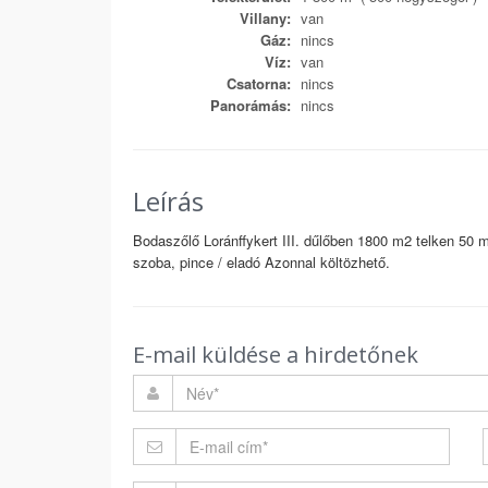
Villany:
van
Gáz:
nincs
Víz:
van
Csatorna:
nincs
Panorámás:
nincs
Leírás
Bodaszőlő Loránffykert III. dűlőben 1800 m2 telken 50 m2
szoba, pince / eladó Azonnal költözhető.
E-mail küldése a hirdetőnek