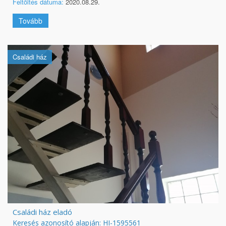
Feltöltés dátuma:
2020.08.29.
Tovább
Családi ház
Családi ház eladó
Keresés azonosító alapján: HI-1595561