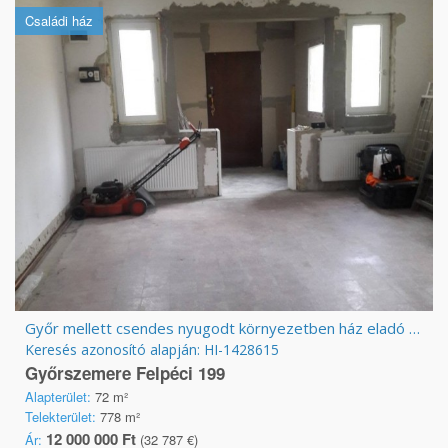
Családi ház
Győr mellett csendes nyugodt környezetben ház eladó telek áron.
Keresés azonosító alapján: HI-1428615
Győrszemere Felpéci 199
Alapterület:
72 m²
Telekterület:
778 m²
12 000 000 Ft
Ár:
(32 787 €)