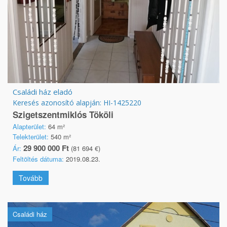
Családi ház eladó
Keresés azonosító alapján: HI-1425220
Szigetszentmiklós Tököli
Alapterület:
64 m²
Telekterület:
540 m²
29 900 000 Ft
Ár:
(81 694 €)
Feltöltés dátuma:
2019.08.23.
Tovább
Családi ház