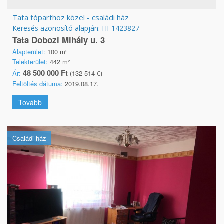
Tata tóparthoz közel - családi ház
Keresés azonosító alapján: HI-1423827
Tata Dobozi Mihály u. 3
Alapterület:
100 m²
Telekterület:
442 m²
48 500 000 Ft
Ár:
(132 514 €)
Feltöltés dátuma:
2019.08.17.
Tovább
Családi ház