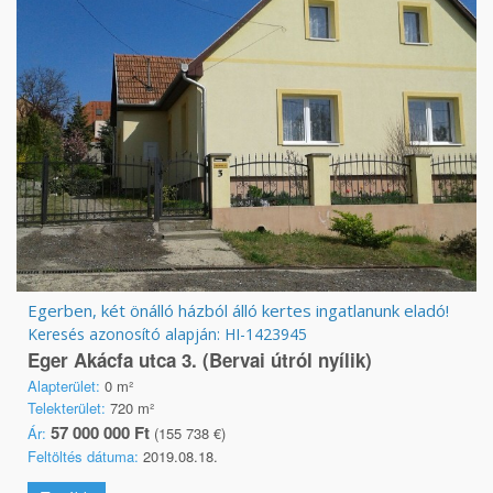
Egerben, két önálló házból álló kertes ingatlanunk eladó!
Keresés azonosító alapján: HI-1423945
Eger Akácfa utca 3. (Bervai útról nyílik)
Alapterület:
0 m²
Telekterület:
720 m²
57 000 000 Ft
Ár:
(155 738 €)
Feltöltés dátuma:
2019.08.18.