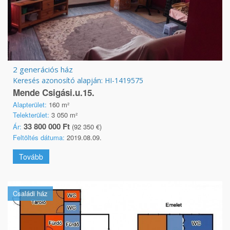
2 generációs ház
Keresés azonosító alapján: HI-1419575
Mende Csigási.u.15.
Alapterület:
160 m²
Telekterület:
3 050 m²
33 800 000 Ft
Ár:
(92 350 €)
Feltöltés dátuma:
2019.08.09.
Tovább
Családi ház