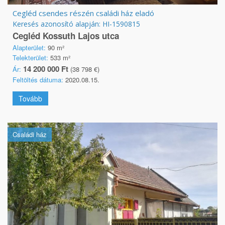
Cegléd csendes részén családi ház eladó
Keresés azonosító alapján: HI-1590815
Cegléd Kossuth Lajos utca
Alapterület:
90 m²
Telekterület:
533 m²
14 200 000 Ft
Ár:
(38 798 €)
Feltöltés dátuma:
2020.08.15.
Tovább
Családi ház