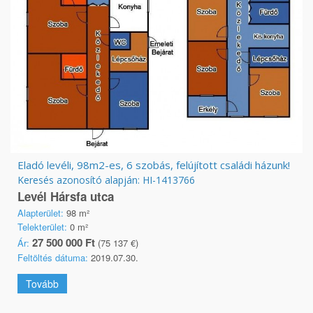
Eladó levéli, 98m2-es, 6 szobás, felújított családi házunk!
Keresés azonosító alapján: HI-1413766
Levél Hársfa utca
Alapterület:
98 m²
Telekterület:
0 m²
27 500 000 Ft
Ár:
(75 137 €)
Feltöltés dátuma:
2019.07.30.
Tovább