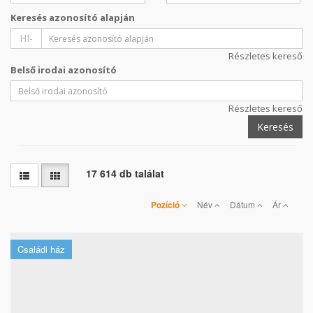
Keresés azonosító alapján
HI-
Részletes kereső
Belső irodai azonosító
Részletes kereső
Keresés
17 614 db találat
Pozíció
Név
Dátum
Ár
Családi ház