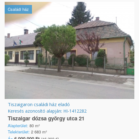
Családi ház
Tiszaigaron családi ház eladó
Keresés azonosító alapján: HI-1412282
Tiszaigar dózsa györgy utca 21
Alapterület:
80 m²
Telekterület:
2 683 m²
6 000 000 Ft
Ár:
(16 393 €)