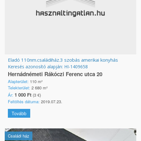
Eladó 110nm.családiház.3 szobás amerikai konyhás
Keresés azonosító alapján: HI-1409658
Hernádnémeti Rákóczi Ferenc utca 20
Alapterület:
110 m²
Telekterület:
2 680 m²
1 000 Ft
Ár:
(3 €)
Feltöltés dátuma:
2019.07.23.
Tovább
Családi ház