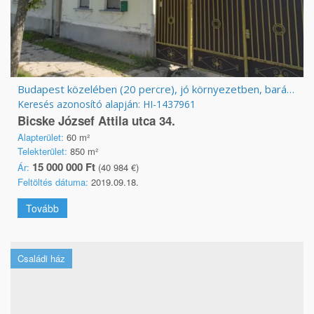
Budapest közelében (20 percre), jó környezetben, barátságos ház eladó
Keresés azonosító alapján: HI-1437961
Bicske József Attila utca 34.
Alapterület:
60 m²
Telekterület:
850 m²
15 000 000 Ft
Ár:
(40 984 €)
Feltöltés dátuma:
2019.09.18.
Tovább
Családi ház