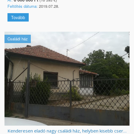
Feltöltés dátuma:
2019.07.28.
Tovább
Családi ház
Kenderesen eladó nagy családi ház, helyben kisebb csere érdekel