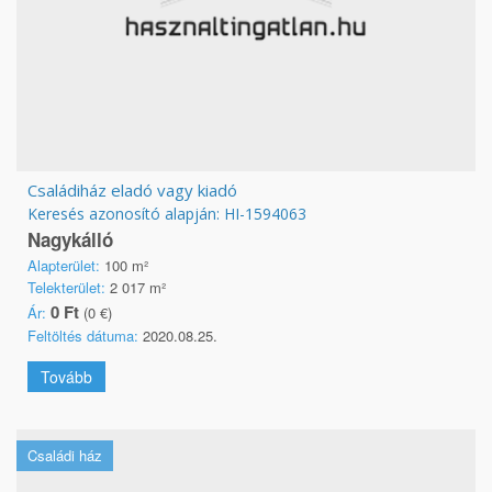
Családiház eladó vagy kiadó
Keresés azonosító alapján: HI-1594063
Nagykálló
Alapterület:
100 m²
Telekterület:
2 017 m²
0 Ft
Ár:
(0 €)
Feltöltés dátuma:
2020.08.25.
Tovább
Családi ház