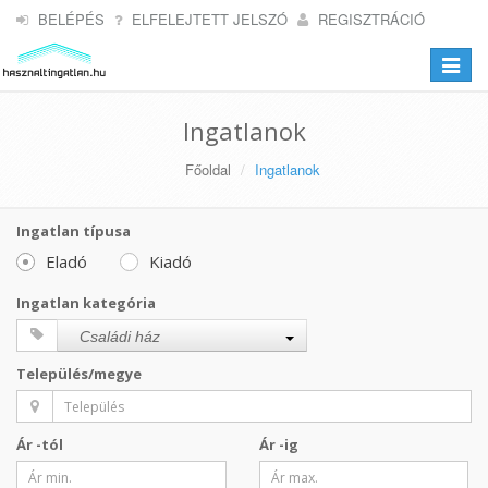
BELÉPÉS
ELFELEJTETT JELSZÓ
REGISZTRÁCIÓ
Toggle
navigat
Ingatlanok
Főoldal
Ingatlanok
Ingatlan típusa
Eladó
Kiadó
Ingatlan kategória
Családi ház
Település/megye
Ár -tól
Ár -ig