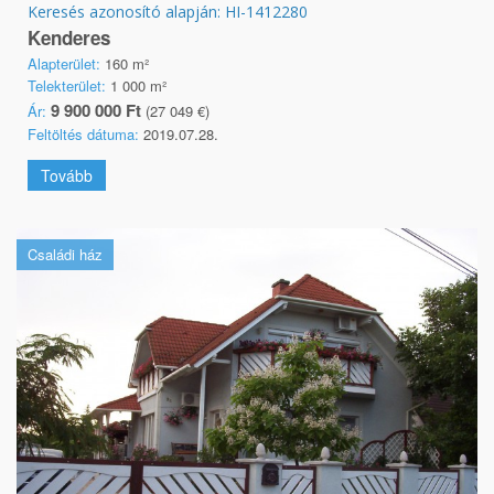
Keresés azonosító alapján: HI-1412280
Kenderes
Alapterület:
160 m²
Telekterület:
1 000 m²
9 900 000 Ft
Ár:
(27 049 €)
Feltöltés dátuma:
2019.07.28.
Tovább
Családi ház