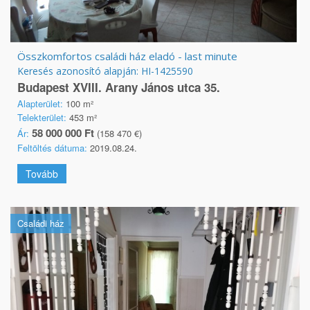
Összkomfortos családi ház eladó - last minute
Keresés azonosító alapján: HI-1425590
Budapest XVIII. Arany János utca 35.
Alapterület:
100 m²
Telekterület:
453 m²
58 000 000 Ft
Ár:
(158 470 €)
Feltöltés dátuma:
2019.08.24.
Tovább
Családi ház