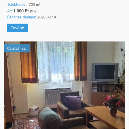
Telekterület:
700 m²
1 000 Ft
Ár:
(3 €)
Feltöltés dátuma:
2020.08.19.
Tovább
Családi ház