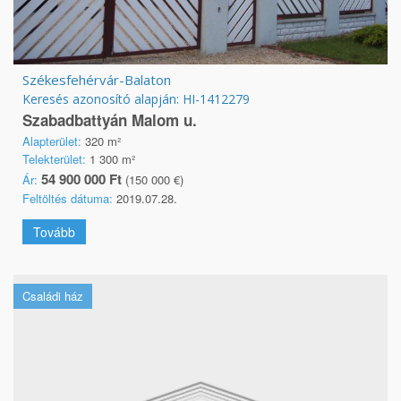
Székesfehérvár-Balaton
Keresés azonosító alapján: HI-1412279
Szabadbattyán Malom u.
Alapterület:
320 m²
Telekterület:
1 300 m²
54 900 000 Ft
Ár:
(150 000 €)
Feltöltés dátuma:
2019.07.28.
Tovább
Családi ház