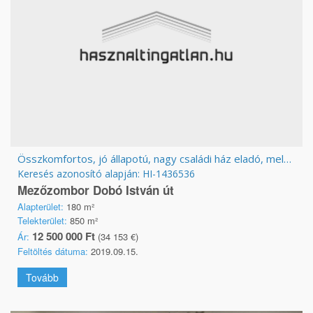
Összkomfortos, jó állapotú, nagy családi ház eladó, melyre falusi CSOK igénybevehető
Keresés azonosító alapján: HI-1436536
Mezőzombor Dobó István út
Alapterület:
180 m²
Telekterület:
850 m²
12 500 000 Ft
Ár:
(34 153 €)
Feltöltés dátuma:
2019.09.15.
Tovább