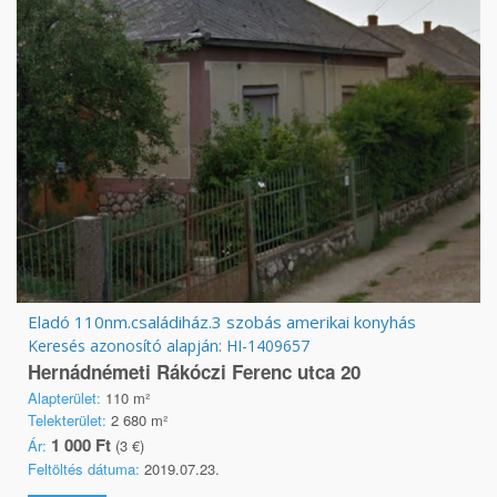
Eladó 110nm.családiház.3 szobás amerikai konyhás
Keresés azonosító alapján: HI-1409657
Hernádnémeti Rákóczi Ferenc utca 20
Alapterület:
110 m²
Telekterület:
2 680 m²
1 000 Ft
Ár:
(3 €)
Feltöltés dátuma:
2019.07.23.