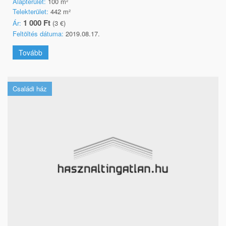
Alapterület:
100 m²
Telekterület:
442 m²
1 000 Ft
Ár:
(3 €)
Feltöltés dátuma:
2019.08.17.
Tovább
Családi ház