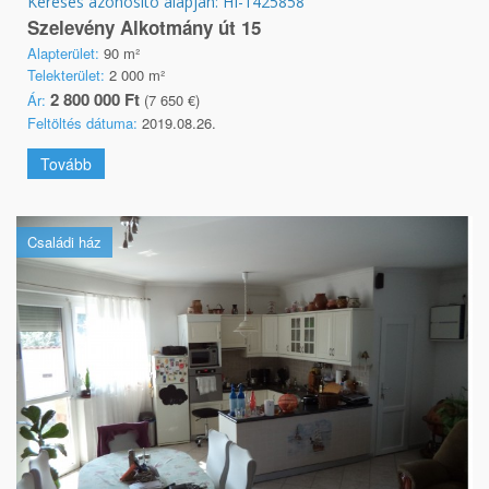
Keresés azonosító alapján: HI-1425858
Szelevény Alkotmány út 15
Alapterület:
90 m²
Telekterület:
2 000 m²
2 800 000 Ft
Ár:
(7 650 €)
Feltöltés dátuma:
2019.08.26.
Tovább
Családi ház