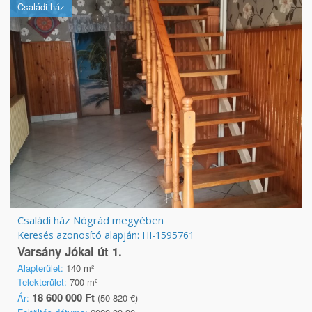
Családi ház
Családi ház Nógrád megyében
Keresés azonosító alapján: HI-1595761
Varsány Jókai út 1.
Alapterület:
140 m²
Telekterület:
700 m²
18 600 000 Ft
Ár:
(50 820 €)