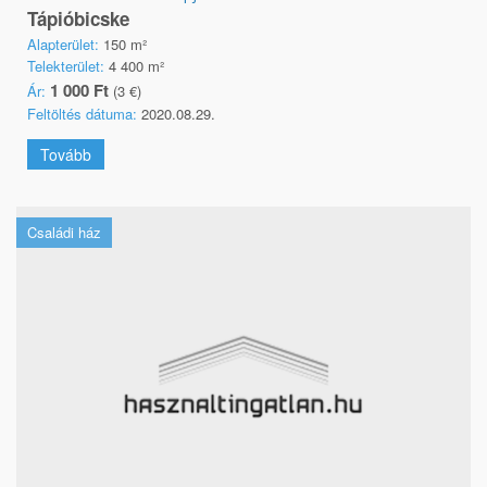
Tápióbicske
Alapterület:
150 m²
Telekterület:
4 400 m²
1 000 Ft
Ár:
(3 €)
Feltöltés dátuma:
2020.08.29.
Tovább
Családi ház