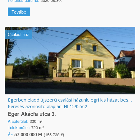
Feltöltés dátuma:
2020.08.30.
Tovább
Családi ház
Egerben eladó újszerű csalási házunk, egri kis házat beszámítunk!
Keresés azonosító alapján: HI-1595562
Eger Akácfa utca 3.
Alapterület:
230 m²
Telekterület:
720 m²
57 000 000 Ft
Ár:
(155 738 €)