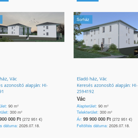
Sorház
ház, Vác
Eladó ház, Vác
s azonosító alapján: HI-
Keresés azonosító alapján: HI-
91
2594192
Vác
ület:
90 m²
Alapterület:
90 m²
rület:
300 m²
Telekterület:
300 m²
900 000 Ft
99 900 000 Ft
(272 951 €)
Ár:
(272 951 €)
és dátuma:
2026.07.18.
Feltöltés dátuma:
2026.07.18.