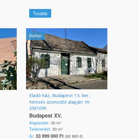
Tovább
Sorház
Eladó ház, Budapest 15. ker.
Keresés azonosító alapján: HI-
2581090
Budapest XV.
Alapterület:
30 m²
Telekterület:
30 m²
33 999 000 Ft
Ár:
(92 893 €)