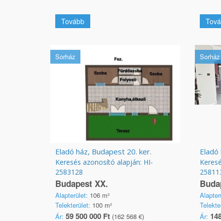
Tovább
Tová
Sorház
Sorház
Eladó ház, Budapest 20. ker.
Keresés azonosító alapján: HI-
Keresé
2583128
25811
Budapest XX.
Budap
Alapterület:
106 m²
Alapter
Telekterület:
100 m²
Telekte
59 500 000 Ft
148
Ár:
(162 568 €)
Ár: