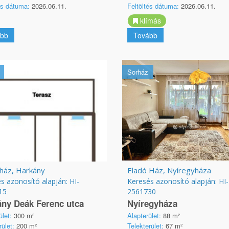
és dátuma:
2026.06.11.
Feltöltés dátuma:
2026.06.11.
klímás
bb
Tovább
Sorház
 ház, Harkány
Eladó Ház, Nyíregyháza
s azonosító alapján: HI-
Keresés azonosító alapján: HI-
15
2561730
ny Deák Ferenc utca
Nyíregyháza
ület:
300 m²
Alapterület:
88 m²
rület:
200 m²
Telekterület:
67 m²