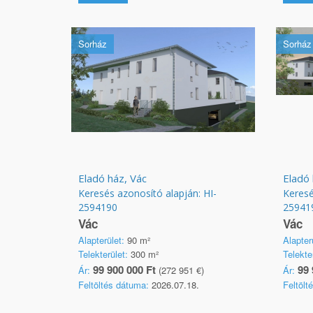
Sorház
Sorház
Eladó ház, Vác
Eladó 
Keresés azonosító alapján: HI-
Keresé
2594190
25941
Vác
Vác
Alapterület:
90 m²
Alapter
Telekterület:
300 m²
Telekte
99 900 000 Ft
99 
Ár:
(272 951 €)
Ár:
Feltöltés dátuma:
2026.07.18.
Feltölt