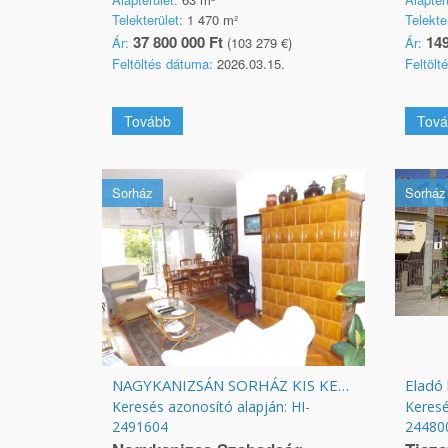
Telekterület:
1 470 m²
Telekte
37 800 000 Ft
149
Ár:
(103 279 €)
Ár:
Feltöltés dátuma:
2026.03.15.
Feltölt
Tovább
Tová
Sorház
Sorház
NAGYKANIZSÁN SORHÁZ KIS KERTTEL ELADÓ!
Eladó 
Keresés azonosító alapján: HI-
Keresé
2491604
24480