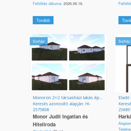
Feltöltés dátuma:
2026.06.16.
Feltölt
Tovább
Tová
Sorház
Sorház
Monoron 2×2 társasházi lakás épül, saját telekkel, II. ütem elkezdődött
Eladó
Keresés azonosító alapján: HI-
Keresé
2575808
25680
Monor Judit Ingatlan és
Harká
Alapter
Hiteliroda
Telekte