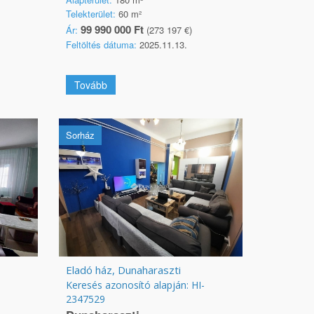
Telekterület:
60 m²
99 990 000 Ft
Ár:
(273 197 €)
Feltöltés dátuma:
2025.11.13.
Tovább
Sorház
Eladó ház, Dunaharaszti
Keresés azonosító alapján: HI-
2347529