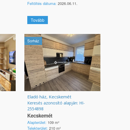
Feltöltés dátuma:
2026.06.11.
Tovább
Sorház
Eladó ház, Kecskemét
Keresés azonosító alapján: HI-
2554898
Kecskemét
Alapterület:
109 m²
Telekterület:
210 m²