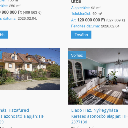
utca
rület:
250 m²
Alapterület:
92 m²
 900 000 Ft
(409 563 €)
Telekterület:
60 m²
és dátuma:
2026.02.04.
120 000 000 Ft
Ár:
(327 869 €)
Feltöltés dátuma:
2026.02.04.
bb
Tovább
Sorház
ház Tiszafüred
Eladó Ház, Nyíregyháza
s azonosító alapján: HI-
Keresés azonosító alapján: HI-
09
2377136