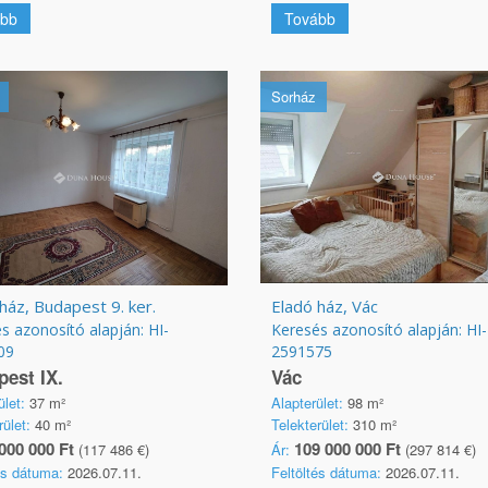
bb
Tovább
Sorház
ház, Budapest 9. ker.
Eladó ház, Vác
s azonosító alapján: HI-
Keresés azonosító alapján: HI-
09
2591575
est IX.
Vác
ület:
37 m²
Alapterület:
98 m²
rület:
40 m²
Telekterület:
310 m²
000 000 Ft
109 000 000 Ft
(117 486 €)
Ár:
(297 814 €)
és dátuma:
2026.07.11.
Feltöltés dátuma:
2026.07.11.