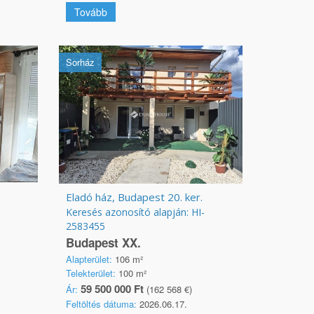
Tovább
Sorház
Eladó ház, Budapest 20. ker.
Keresés azonosító alapján: HI-
2583455
Budapest XX.
Alapterület:
106 m²
Telekterület:
100 m²
59 500 000 Ft
Ár:
(162 568 €)
Feltöltés dátuma:
2026.06.17.