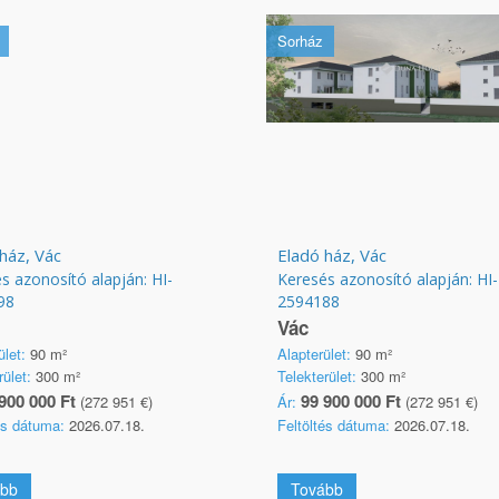
Sorház
ház, Vác
Eladó ház, Vác
s azonosító alapján: HI-
Keresés azonosító alapján: HI-
98
2594188
Vác
ület:
90 m²
Alapterület:
90 m²
rület:
300 m²
Telekterület:
300 m²
900 000 Ft
99 900 000 Ft
(272 951 €)
Ár:
(272 951 €)
és dátuma:
2026.07.18.
Feltöltés dátuma:
2026.07.18.
bb
Tovább