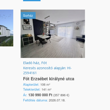
Sorház
Eladó ház, Fót
Keresés azonosító alapján: HI-
2594161
Fót Erzsébet királyné utca
Alapterület:
106 m²
Telekterület:
141 m²
130 990 000 Ft
Ár:
(357 896 €)
Feltöltés dátuma:
2026.07.18.