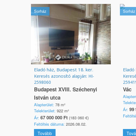
Sorház
Sorház
Eladó ház, Budapest 18. ker.
Eladó 
Keresés azonosító alapján: HI-
Keresé
2598060
25941
Budapest XVIII. Széchenyi
Vác
Alapter
István utca
Telekte
Alapterület:
78 m²
99 
Ár:
Telekterület:
922 m²
Feltölt
67 000 000 Ft
Ár:
(183 060 €)
Feltöltés dátuma:
2026.08.02.
Tovább
Tová