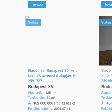
Tovább
Tová
Sorház
Sorház
Eladó ház, Budapest 15. ker.
Eladó 
Keresés azonosító alapján: HI-
Keresé
2591727
25916
Budapest XV.
Budap
Alapterület:
125 m²
Alapter
Telekterület:
50 m²
Telekte
162 000 000 Ft
43 
Ár:
(442 623 €)
Ár:
Feltöltés dátuma:
2026.07.11.
Feltölt