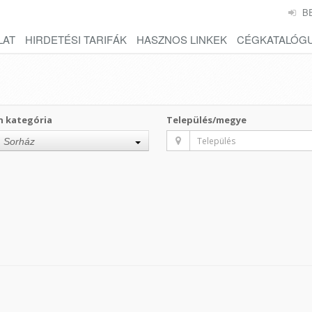
B
LAT
HIRDETÉSI TARIFÁK
HASZNOS LINKEK
CÉGKATALÓG
n kategória
Település/megye
Sorház