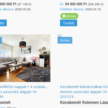
900 000 Ft
94 900 000 Ft
(87 158 €)
Ár:
(259 290 €)
és dátuma:
2026.05.06.
Feltöltés dátuma:
2026.04.16.
klímás
bb
Tovább
Sorház
MÁRIAVÁROSI nappali + 4 szobás ház eladó!
s azonosító alapján: HI-
Keresés azonosító alapján: HI-
99
2531219
kemét
Kecskemét Kelemen Lás
ület:
160 m²