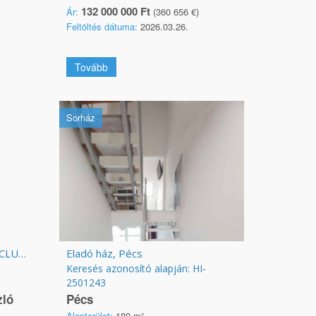
132 000 000 Ft
Ár:
(360 656 €)
Feltöltés dátuma:
2026.03.26.
Tovább
Sorház
Kecskemét belvárosában EXCLUSIVE lakások ELADÓK!!!
Eladó ház, Pécs
Keresés azonosító alapján: HI-
2501243
zló
Pécs
Alapterület:
180 m²