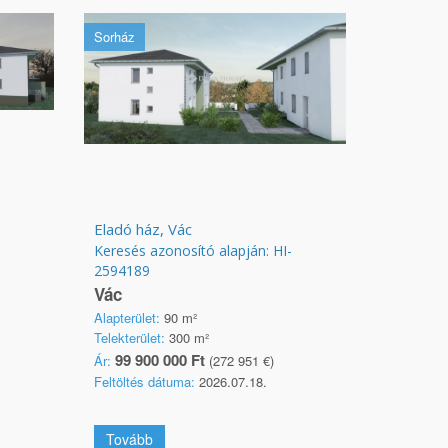
Sorház
Eladó ház, Vác
Keresés azonosító alapján: HI-
2594189
Vác
Alapterület:
90 m²
Telekterület:
300 m²
99 900 000 Ft
Ár:
(272 951 €)
Feltöltés dátuma:
2026.07.18.
Tovább