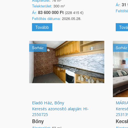
Alapterület:
76 m²
31 
Ár:
Telekterület:
300 m²
Feltölt
83 600 000 Ft
Ár:
(228 415 €)
Feltöltés dátuma:
2026.05.28.
Tovább
Tová
Sorház
Sorház
Eladó Ház, Bőny
Keresés azonosító alapján: HI-
Keresé
2550725
25313
Bőny
Kecs
Alapterület:
63 m²
Alapter