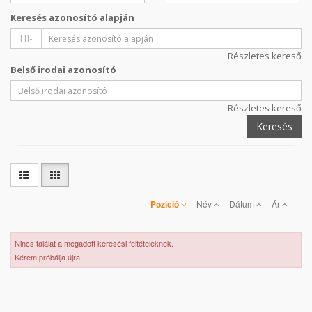
Keresés azonosító alapján
HI-
Részletes kereső
Belső irodai azonosító
Részletes kereső
Keresés
Pozíció
Név
Dátum
Ár
Nincs találat a megadott keresési feltételeknek.
Kérem próbálja újra!