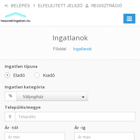
BELÉPÉS
ELFELEJTETT JELSZÓ
REGISZTRÁCIÓ
Toggle
navigat
Ingatlanok
Főoldal
Ingatlanok
Ingatlan típusa
Eladó
Kiadó
Ingatlan kategória
Vályogház
Település/megye
Ár -tól
Ár -ig