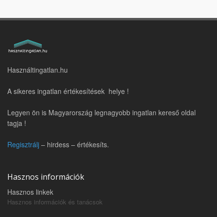
Használtingatlan.hu
A sikeres ingatlan értékesítések helye !
Legyen ön is Magyarország legnagyobb ingatlan kereső oldal
tagja !
Regisztrálj
– hirdess – értékesíts.
Hasznos információk
Hasznos linkek
Hasznos információk és tanácsok