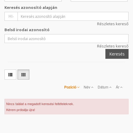
Keresés azonosító alapján
HI-
Részletes kereső
Belső irodai azonosító
Részletes kereső
Keresés
Pozíció
Név
Dátum
Ár
Nincs találat a megadott keresési feltételeknek.
Kérem próbálja újra!