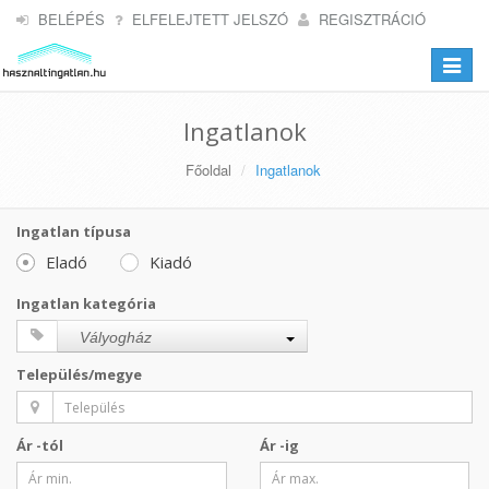
BELÉPÉS
ELFELEJTETT JELSZÓ
REGISZTRÁCIÓ
Toggle
navigat
Ingatlanok
Főoldal
Ingatlanok
Ingatlan típusa
Eladó
Kiadó
Ingatlan kategória
Vályogház
Település/megye
Ár -tól
Ár -ig