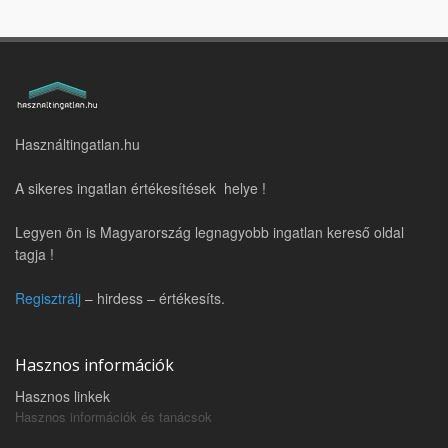
Használtingatlan.hu
A sikeres ingatlan értékesítések helye !
Legyen ön is Magyarország legnagyobb ingatlan kereső oldal
tagja !
Regisztrálj
– hirdess – értékesíts.
Hasznos információk
Hasznos linkek
Hasznos információk és tanácsok