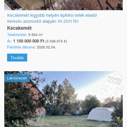
Kecskemét legjobb helyén építési telek eladó!
Keresés azonosító alapján: HI-2531761
Kecskemét
Telekterület:
5 654 m²
1 100 000 000 Ft
Ár:
(3 038 674 €)
Feltöltés dátuma:
2026.02.04.
Tovább
Lakóövezeti