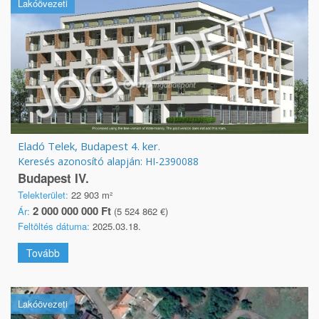
Lakóövezeti
Eladó Telek, Budapest 4. ker.
Keresés azonosító alapján: HI-2390088
Budapest IV.
Telekterület:
22 903 m²
2 000 000 000 Ft
Ár:
(5 524 862 €)
Feltöltés dátuma:
2025.03.18.
Tovább
Lakóövezeti