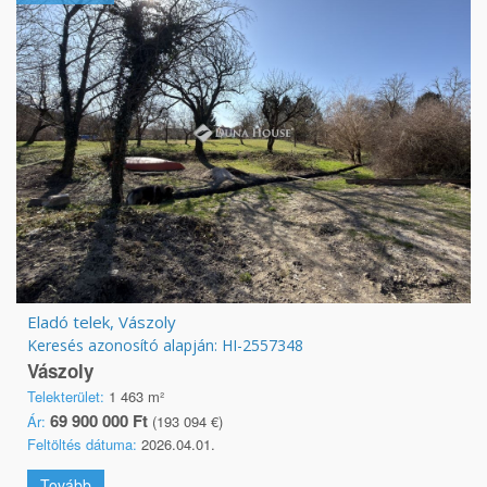
Eladó telek, Vászoly
Keresés azonosító alapján: HI-2557348
Vászoly
Telekterület:
1 463 m²
69 900 000 Ft
Ár:
(193 094 €)
Feltöltés dátuma:
2026.04.01.
Tovább