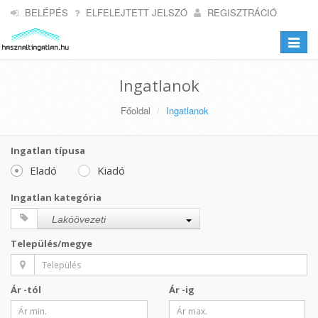
BELÉPÉS
ELFELEJTETT JELSZÓ
REGISZTRÁCIÓ
Toggle
navigat
Ingatlanok
Főoldal
Ingatlanok
Ingatlan típusa
Eladó
Kiadó
Ingatlan kategória
Lakóövezeti
Település/megye
Ár -tól
Ár -ig