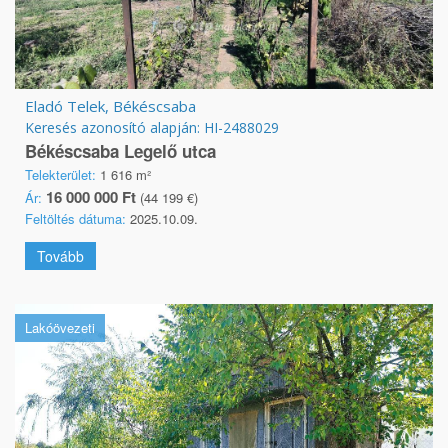
Eladó Telek, Békéscsaba
Keresés azonosító alapján: HI-2488029
Békéscsaba Legelő utca
Telekterület:
1 616 m²
16 000 000 Ft
Ár:
(44 199 €)
Feltöltés dátuma:
2025.10.09.
Tovább
Lakóövezeti