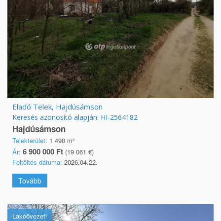
Eladó Telek, Hajdúsámson
Keresés azonosító alapján: HI-2564182
Hajdúsámson
Telekterület:
1 490 m²
6 900 000 Ft
Ár:
(19 061 €)
Feltöltés dátuma:
2026.04.22.
Tovább
Lakóövezeti