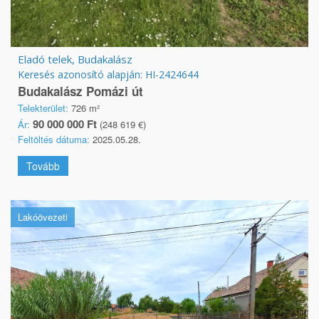
Eladó telek, Budakalász
Keresés azonosító alapján: HI-2424644
Budakalász Pomázi út
Telekterület:
726 m²
90 000 000 Ft
Ár:
(248 619 €)
Feltöltés dátuma:
2025.05.28.
Tovább
Lakóövezeti