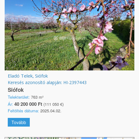
Eladó Telek, Siófok
Keresés azonosító alapján: HI-2397443
Siófok
Telekterület:
763 m²
40 200 000 Ft
Ár:
(111 050 €)
Feltöltés dátuma:
2025.04.02.
Tovább