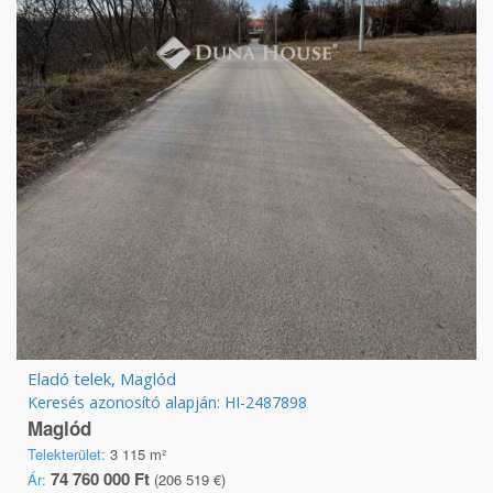
Eladó telek, Maglód
Keresés azonosító alapján: HI-2487898
Maglód
Telekterület:
3 115 m²
74 760 000 Ft
Ár:
(206 519 €)