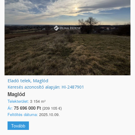
Eladó telek, Maglód
Keresés azonosító alapján: HI-2487901
Maglód
Telekterület:
3 154 m²
75 696 000 Ft
Ár:
(209 105 €)
Feltöltés dátuma:
2025.10.09.
Tovább