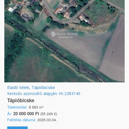
Eladó telek, Tápióbicske
Keresés azonosító alapján: HI-2383140
Tápióbicske
Telekterület:
8 663 m²
20 000 000 Ft
Ár:
(55 249 €)
Feltöltés dátuma:
2025.03.04.