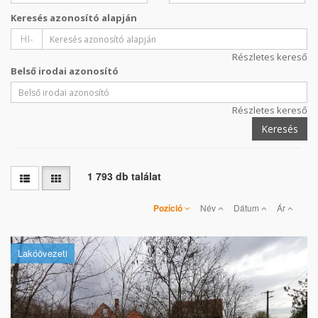
Keresés azonosító alapján
HI-
Részletes kereső
Belső irodai azonosító
Részletes kereső
Keresés
1 793 db találat
Pozíció
Név
Dátum
Ár
Lakóövezeti