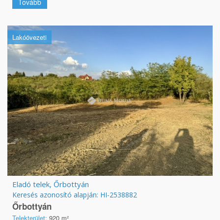
Tovább
Lakóövezeti
Eladó telek, Őrbottyán
Keresés azonosító alapján: HI-2538882
Őrbottyán
Telekterület:
920 m²