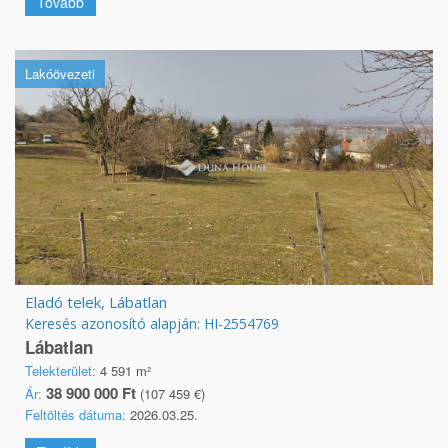
Tovább
Lakóövezeti
Eladó telek, Lábatlan
Keresés azonosító alapján: HI-2554769
Lábatlan
Telekterület:
4 591 m²
38 900 000 Ft
Ár:
(107 459 €)
Feltöltés dátuma:
2026.03.25.