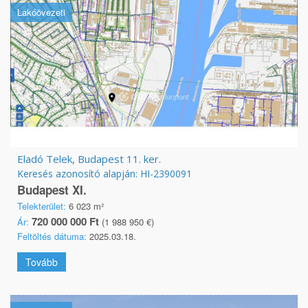
Lakóövezeti
Eladó Telek, Budapest 11. ker.
Keresés azonosító alapján: HI-2390091
Budapest XI.
Telekterület:
6 023 m²
720 000 000 Ft
Ár:
(1 988 950 €)
Feltöltés dátuma:
2025.03.18.
Tovább