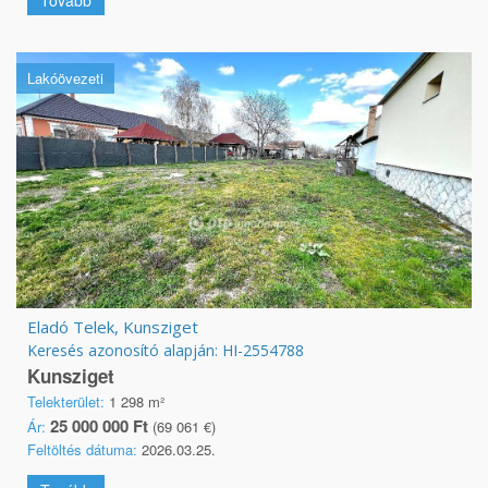
Tovább
Lakóövezeti
Eladó Telek, Kunsziget
Keresés azonosító alapján: HI-2554788
Kunsziget
Telekterület:
1 298 m²
25 000 000 Ft
Ár:
(69 061 €)
Feltöltés dátuma:
2026.03.25.