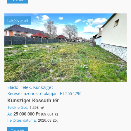
Lakóövezeti
Eladó Telek, Kunsziget
Keresés azonosító alapján: HI-2554790
Kunsziget Kossuth tér
Telekterület:
1 298 m²
25 000 000 Ft
Ár:
(69 061 €)
Feltöltés dátuma:
2026.03.25.