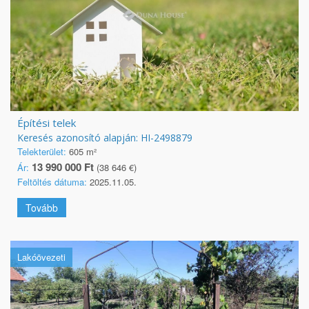
Építési telek
Keresés azonosító alapján: HI-2498879
Telekterület:
605 m²
13 990 000 Ft
Ár:
(38 646 €)
Feltöltés dátuma:
2025.11.05.
Tovább
Lakóövezeti