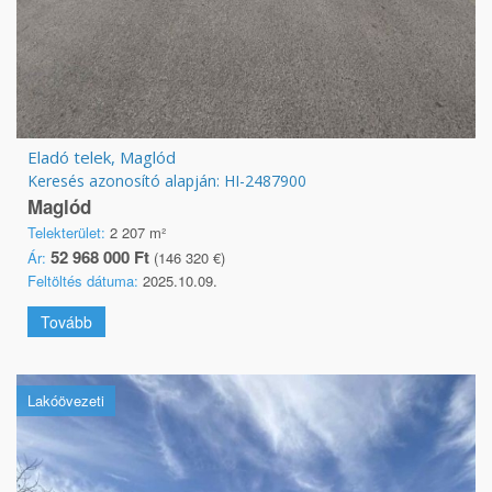
Eladó telek, Maglód
Keresés azonosító alapján: HI-2487900
Maglód
Telekterület:
2 207 m²
52 968 000 Ft
Ár:
(146 320 €)
Feltöltés dátuma:
2025.10.09.
Tovább
Lakóövezeti