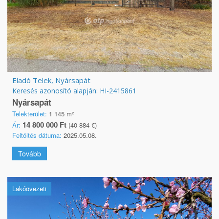
Eladó Telek, Nyársapát
Keresés azonosító alapján: HI-2415861
Nyársapát
Telekterület:
1 145 m²
14 800 000 Ft
Ár:
(40 884 €)
Feltöltés dátuma:
2025.05.08.
Tovább
Lakóövezeti