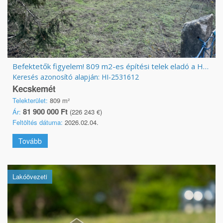
Befektetők figyelem! 809 m2-es építési telek eladó a Hunyadiváros szívében.
Keresés azonosító alapján: HI-2531612
Kecskemét
Telekterület:
809 m²
81 900 000 Ft
Ár:
(226 243 €)
Feltöltés dátuma:
2026.02.04.
Tovább
Lakóövezeti