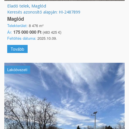
Eladó telek, Maglód
Keresés azonosító alapján: HI-2487899
Maglód
Telekterület:
8 476 m²
175 000 000 Ft
Ár:
(483 425 €)
Feltöltés dátuma:
2025.10.09.
Tovább
Lakóövezeti