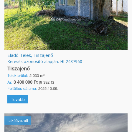
Eladó Telek, Tiszajenő
Keresés azonosító alapján: HI-2487960
Tiszajenő
Telekterület:
2 033 m²
3 400 000 Ft
Ár:
(9 392 €)
Feltöltés dátuma:
2025.10.09.
Tovább
Lakóövezeti