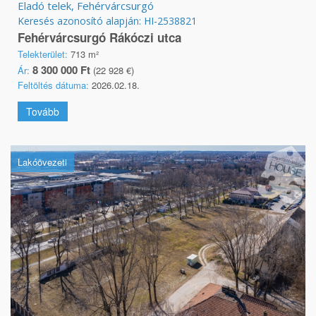
Eladó telek, Fehérvárcsurgó
Keresés azonosító alapján: HI-2538821
Fehérvárcsurgó Rákóczi utca
Telekterület:
713 m²
8 300 000 Ft
Ár:
(22 928 €)
Feltöltés dátuma:
2026.02.18.
Tovább
Lakóövezeti