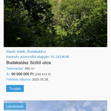
Eladó telek, Budakalász
Keresés azonosító alapján: HI-2424646
Budakalász Szőlő utca
Telekterület:
996 m²
90 000 000 Ft
Ár:
(248 619 €)
Feltöltés dátuma:
2025.05.28.
Tovább
Lakóövezeti