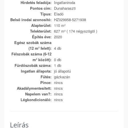
Hirdetés feladója:
Ingatlaniroda
Pontos cím:
Dunaharaszti
Típus:
Eladó
Belső irodai azonosító:
HZ029958-5271938
Alapterület:
110 m²
Telekterület:
627 m² ( 174 négyszögöl )
Építés éve:
2020
Egész szobák száma
(12 m² felett):
4 db
Félszobák száma (6-12
m² között):
0 db
Fürdőszobák száma:
1 db
Ingatlan állapota:
jó állapotú
Fűtés:
gázkazán
Pince:
nincs
Akadálymentesített:
nincs
Napelem van?:
nincs
Légkondicionáló:
nincs
Leírás