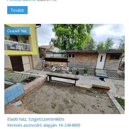
Tovább
Családi ház
Eladó ház, Szigetszentmiklós
Keresés azonosító alapján: HI-2464889