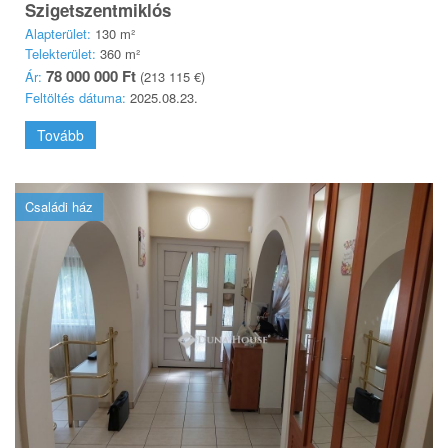
Szigetszentmiklós
Alapterület:
130 m²
Telekterület:
360 m²
78 000 000 Ft
Ár:
(213 115 €)
Feltöltés dátuma:
2025.08.23.
Tovább
Családi ház