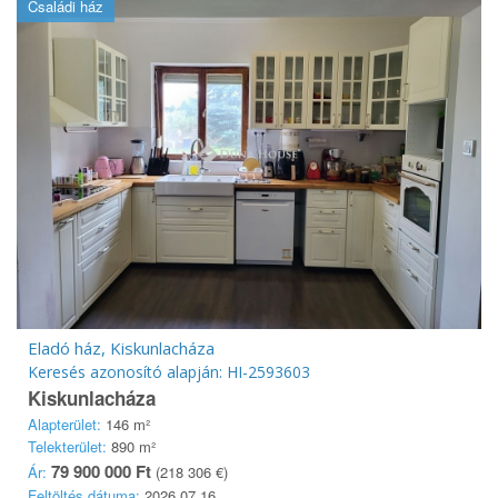
Családi ház
Eladó ház, Kiskunlacháza
Keresés azonosító alapján: HI-2593603
Kiskunlacháza
Alapterület:
146 m²
Telekterület:
890 m²
79 900 000 Ft
Ár:
(218 306 €)
Feltöltés dátuma:
2026.07.16.