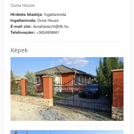
Duna House
Hirdetés feladója:
Ingatlaniroda
Ingatlaniroda:
Duna House
E-mail cím:
dunaharaszti@dh.hu
Telefonszám:
+3624958661
Képek