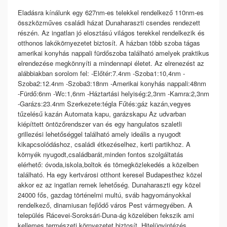
Eladásra kínálunk egy 627nm-es telekkel rendelkező 110nm-es
összközműves családi házat Dunaharaszti csendes rendezett
részén. Az ingatlan jó elosztású világos terekkel rendelkezik és
otthonos lakókörnyezetet biztosít. A házban több szoba tágas
amerikai konyhás nappali fürdőszoba található amelyek praktikus
elrendezése megkönnyíti a mindennapi életet. Az elrenezést az
alábbiakban sorolom fel: -Előtér:7.4nm -Szoba1:10,4nm -
Szoba2:12.4nm -Szoba3:18nm -Amerikai konyhás nappali:48nm
-Fürdő:6nm -Wc:1,6nm -Háztartási helyiség:2,3nm -Kamra:2,3nm
-Garázs:23.4nm Szerkezete:tégla Fűtés:gáz kazán,vegyes
tűzelésű kazán Automata kapu, garázskapu Az udvarban
kiépíttett öntözőrendszer van és egy hangulatos szaletli
grillezési lehetőséggel található amely ideális a nyugodt
kikapcsolódáshoz, családi étkezéselhez, kerti partikhoz. A
környék nyugodt,családbarát,minden fontos szolgáltatás
elérhető: óvoda,iskola,boltok és tömegközlekedés a közelben
található. Ha egy kertvárosi otthont keresel Budapesthez közel
akkor ez az ingatlan remek lehetőség. Dunaharaszti egy közel
24000 fős, gazdag történelmi multú, sváb hagyományokkal
rendelkező, dinamiusan fejlődő város Pest vármegyében. A
település Rácevei-Soroksári-Duna-ág közelében fekszik ami
kellemes természeti környezetet biztosít. Hitelügyintézés,