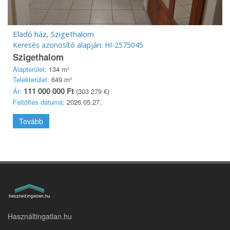
Eladó ház, Szigethalom
Keresés azonosító alapján: HI-2575045
Szigethalom
Alapterület:
134 m²
Telekterület:
649 m²
111 000 000 Ft
Ár:
(303 279 €)
Feltöltés dátuma:
2026.05.27.
Tovább
Használtingatlan.hu