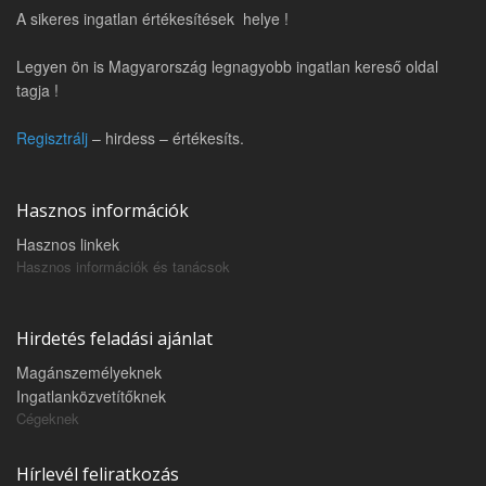
A sikeres ingatlan értékesítések helye !
Legyen ön is Magyarország legnagyobb ingatlan kereső oldal
tagja !
Regisztrálj
– hirdess – értékesíts.
Hasznos információk
Hasznos linkek
Hasznos információk és tanácsok
Hirdetés feladási ajánlat
Magánszemélyeknek
Ingatlanközvetítőknek
Cégeknek
Hírlevél feliratkozás