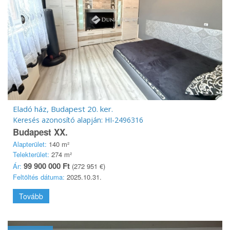
Eladó ház, Budapest 20. ker.
Keresés azonosító alapján: HI-2496316
Budapest XX.
Alapterület:
140 m²
Telekterület:
274 m²
99 900 000 Ft
Ár:
(272 951 €)
Feltöltés dátuma:
2025.10.31.
Tovább