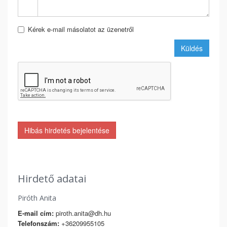
Kérek e-mail másolatot az üzenetről
Küldés
Hibás hirdetés bejelentése
Hirdető adatai
Piróth Anita
E-mail cím:
piroth.anita@dh.hu
Telefonszám:
+36209955105