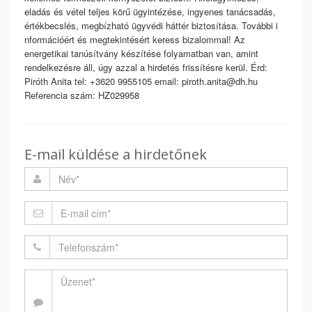
eladás és vétel teljes körű ügyintézése, ingyenes tanácsadás,
értékbecslés, megbízható ügyvédi háttér biztosítása. További i
nformációért és megtekintésért keress bizalommal! Az
energetikai tanúsítvány készítése folyamatban van, amint
rendelkezésre áll, úgy azzal a hirdetés frissítésre kerül. Érd:
Piróth Anita tel: +3620 9955105 email: piroth.anita@dh.hu
Referencia szám: HZ029958
E-mail küldése a hirdetőnek