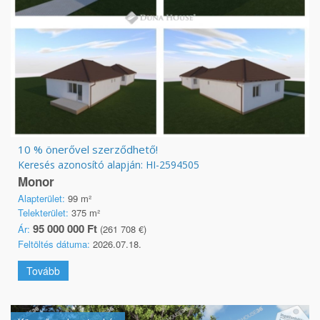
10 % önerővel szerződhető!
Keresés azonosító alapján: HI-2594505
Monor
Alapterület:
99 m²
Telekterület:
375 m²
95 000 000 Ft
Ár:
(261 708 €)
Feltöltés dátuma:
2026.07.18.
Tovább