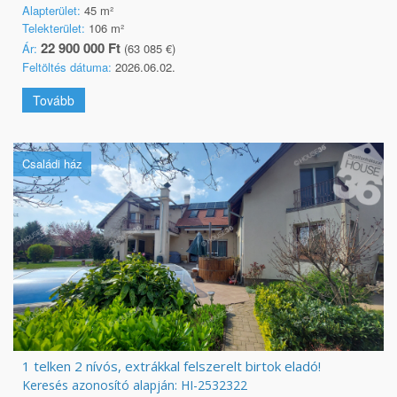
Alapterület:
45 m²
Telekterület:
106 m²
22 900 000 Ft
Ár:
(63 085 €)
Feltöltés dátuma:
2026.06.02.
Tovább
Családi ház
1 telken 2 nívós, extrákkal felszerelt birtok eladó!
Keresés azonosító alapján: HI-2532322