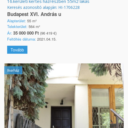
16.kerületi kertes házrészben 55m2 lakás
Keresés azonosító alapján: HI-1706228
Budapest XVI. András u
Alapterület:
55 m²
Telekterület:
564 m²
35 000 000 Ft
Ár:
(96 419 €)
Feltöltés dátuma:
2021.04.15.
Tovább
Ikerház