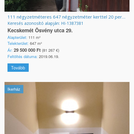
111 négyzetméteres 647 négyzetméter kerttel 20 perc sétára a központtól
Keresés azonosító alapján: HI-1387381
Kecskemét Ösvény utca 29.
Alapterület:
111 m²
Telekterület:
647 m²
29 500 000 Ft
Ár:
(81 267 €)
Feltöltés dátuma:
2019.06.19.
Tovább
Ikerház