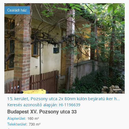
Családi ház
15. kerület, Pozsony utca 2x 80nm külön bejáratú iker ház tégla 730nm telek + pince
Keresés azonosító alapján: HI-1196639
Budapest XV. Pozsony utca 33
Alapterület:
160 m²
Telekterület:
730 m²