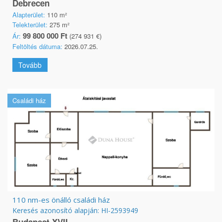
Debrecen
Alapterület:
110 m²
Telekterület:
275 m²
99 800 000 Ft
Ár:
(274 931 €)
Feltöltés dátuma:
2026.07.25.
Tovább
Családi ház
110 nm-es önálló családi ház
Keresés azonosító alapján: HI-2593949