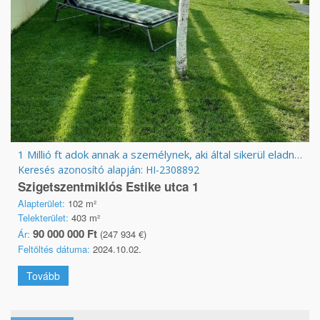
1 Millió ft adok annak a személynek, aki által sikerül eladnom
Keresés azonosító alapján: HI-2308892
Szigetszentmiklós Estike utca 1
Alapterület:
102 m²
Telekterület:
403 m²
90 000 000 Ft
Ár:
(247 934 €)
Feltöltés dátuma:
2024.10.02.
Tovább