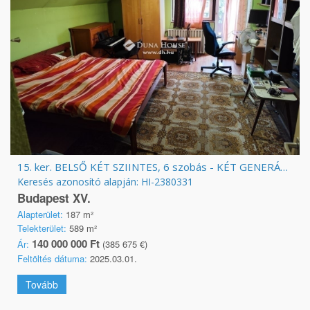
15. ker. BELSŐ KÉT SZIINTES, 6 szobás - KÉT GENERÁCIÓNAK is!
Keresés azonosító alapján: HI-2380331
Budapest XV.
Alapterület:
187 m²
Telekterület:
589 m²
140 000 000 Ft
Ár:
(385 675 €)
Feltöltés dátuma:
2025.03.01.
Tovább