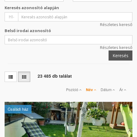
Keresés azonosító alapján
HI-
Részletes kereső
Belső irodai azonosító
Részletes kereső
Keresés
23 485 db találat
Pozíció
Név
Dátum
Ár
Családi ház