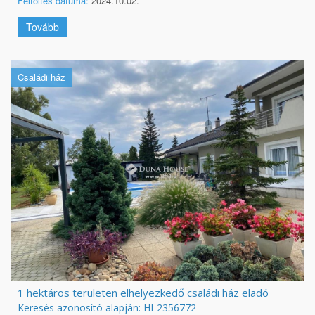
Feltöltés dátuma:
2024.10.02.
Tovább
Családi ház
1 hektáros területen elhelyezkedő családi ház eladó
Keresés azonosító alapján: HI-2356772