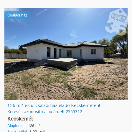
Családi ház
126 m2-es új családi ház eladó Kecskeméten!
Keresés azonosító alapján: HI-2565312
Kecskemét
Alapterület:
126 m²
Telekterület:
3 001 m²