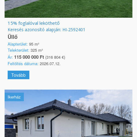
15% foglalóval leköthető
Keresés azonosító alapján: HI-2592401
Üllő
Alapterület:
95 m²
Telekterület:
325 m²
115 000 000 Ft
Ár:
(316 804 €)
Feltöltés dátuma:
2026.07.12.
Tovább
Ikerház