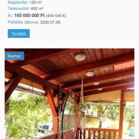
Alapterület:
150 m²
Telekterület:
692 m²
165 000 000 Ft
Ár:
(454 545 €)
Feltöltés dátuma:
2026.07.06.
Tovább
Ikerház