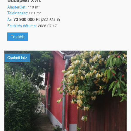
Budapest XVII.
Alapterület:
110 m²
Telekterület:
361 m²
73 900 000 Ft
Ár:
(203 581 €)
Feltöltés dátuma:
2026.07.17.
Tovább
Családi ház