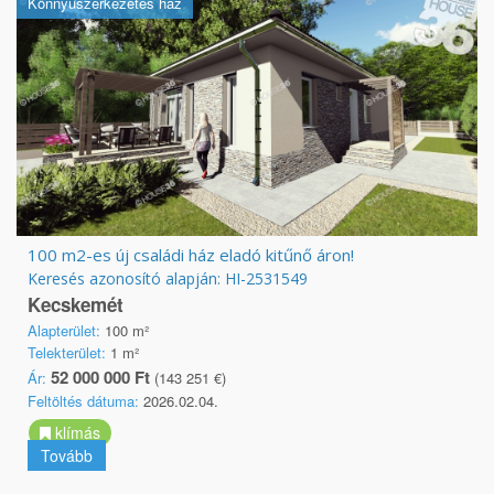
Könnyűszerkezetes ház
100 m2-es új családi ház eladó kitűnő áron!
Keresés azonosító alapján: HI-2531549
Kecskemét
Alapterület:
100 m²
Telekterület:
1 m²
52 000 000 Ft
Ár:
(143 251 €)
Feltöltés dátuma:
2026.02.04.
klímás
Tovább