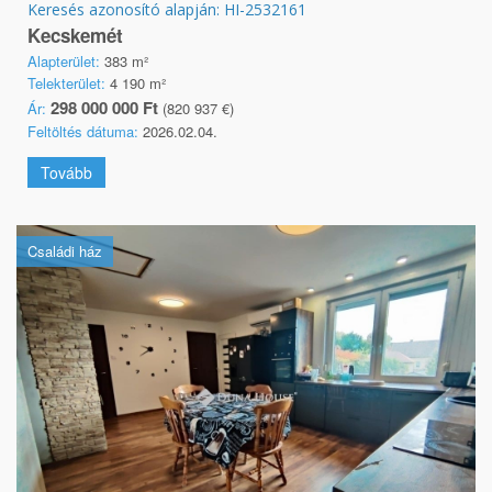
Keresés azonosító alapján: HI-2532161
Kecskemét
Alapterület:
383 m²
Telekterület:
4 190 m²
298 000 000 Ft
Ár:
(820 937 €)
Feltöltés dátuma:
2026.02.04.
Tovább
Családi ház