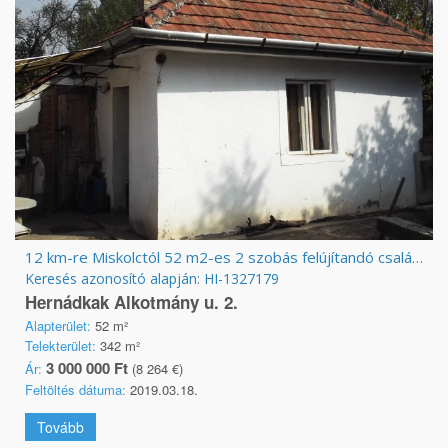
12 km-re Miskolctól 52 m2-es 2 szobás felújítandó családi ház, Hernádkak-Belegrád
Keresés azonosító alapján: HI-1327179
Hernádkak Alkotmány u. 2.
Alapterület:
52 m²
Telekterület:
342 m²
3 000 000 Ft
Ár:
(8 264 €)
Feltöltés dátuma:
2019.03.18.
Tovább