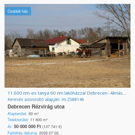
Családi ház
11.600 nm-es tanya 60 nm lakóházzal Debrecen- Almáskertben
Keresés azonosító alapján: HI-2588146
Debrecen Rézvirág utca
Alapterület:
60 m²
Telekterület:
11 600 m²
50 000 000 Ft
Ár:
(137 741 €)
Feltöltés dátuma:
2026.07.02.