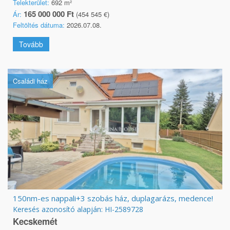
Telekterület:
692 m²
165 000 000 Ft
Ár:
(454 545 €)
Feltöltés dátuma:
2026.07.08.
Tovább
Családi ház
150nm-es nappali+3 szobás ház, duplagarázs, medence!
Keresés azonosító alapján: HI-2589728
Kecskemét