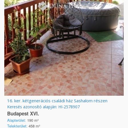
16. ker. kétgenerációs családi ház Sashalom részen
Keresés azonosító alapján: HI-2578907
Budapest XVI.
Alapterület:
190 m²
Telekterület:
458 m²