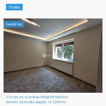
Tovább
Családi ház
110 nm-es 4 szobás felújított házrész
Keresés azonosító alapján: HI-2596413