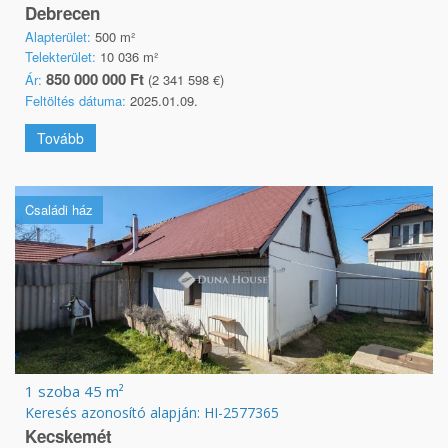
Debrecen
Alapterület:
500 m²
Telekterület:
10 036 m²
850 000 000 Ft
Ár:
(2 341 598 €)
Feltöltés dátuma:
2025.01.09.
Tovább
Családi ház
1 szoba 45 m²
Keresés azonosító alapján: HI-2577365
Kecskemét