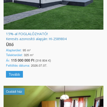
15%-al FOGLALÓZHATÓ!
Keresés azonosító alapján: HI-2589804
Üllő
Alapterület:
95 m²
Telekterület:
325 m²
115 000 000 Ft
Ár:
(316 804 €)
Feltöltés dátuma:
2026.07.07.
Tovább
Családi ház