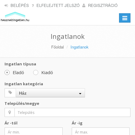
BELÉPÉS
ELFELEJTETT JELSZÓ
REGISZTRÁCIÓ
Toggle
navigat
Ingatlanok
Főoldal
Ingatlanok
Ingatlan típusa
Eladó
Kiadó
Ingatlan kategória
Ház
Település/megye
Ár -tól
Ár -ig