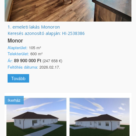
1. emeleti lakás Monoron
Keresés azonosító alapján: HI-2538386
Monor
Alapterület:
105 m²
Telekterület:
600 m²
89 900 000 Ft
Ár:
(247 658 €)
Feltöltés dátuma:
2026.02.17.
Tovább
Ikerház