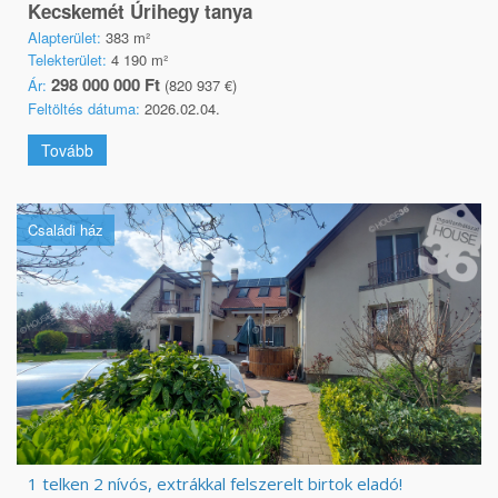
Kecskemét Úrihegy tanya
Alapterület:
383 m²
Telekterület:
4 190 m²
298 000 000 Ft
Ár:
(820 937 €)
Feltöltés dátuma:
2026.02.04.
Tovább
Családi ház
1 telken 2 nívós, extrákkal felszerelt birtok eladó!