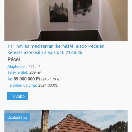
111 nm-es mediterrán Ikerházfél eladó Pécelen
Keresés azonosító alapján: HI-2185036
Pécel
Alapterület:
111 m²
Telekterület:
269 m²
89 000 000 Ft
Ár:
(245 179 €)
Feltöltés dátuma:
2024.03.03.
Tovább
Családi ház