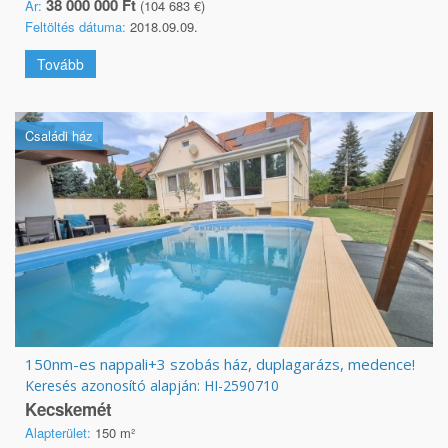
38 000 000 Ft
Ár:
(104 683 €)
Feltöltés dátuma:
2018.09.09.
Tovább
Családi ház
150nm-es nappali+3 szobás ház, duplagarázs, medence!
Keresés azonosító alapján: HI-2590710
Kecskemét
Alapterület:
150 m²