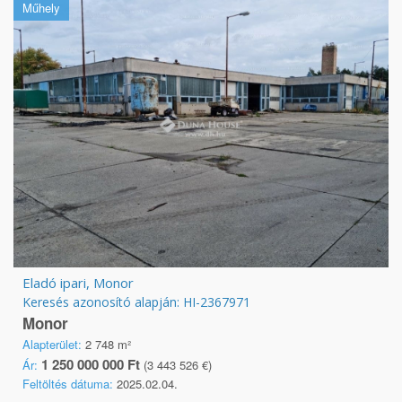
Műhely
Eladó ipari, Monor
Keresés azonosító alapján: HI-2367971
Monor
Alapterület:
2 748 m²
1 250 000 000 Ft
Ár:
(3 443 526 €)
Feltöltés dátuma:
2025.02.04.