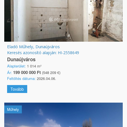
Eladó Műhely, Dunaújváros
Keresés azonosító alapján: HI-2558649
Dunaújváros
Alapterület:
1 014 m²
199 000 000 Ft
Ár:
(548 209 €)
Feltöltés dátuma:
2026.04.06.
Tovább
Műhely