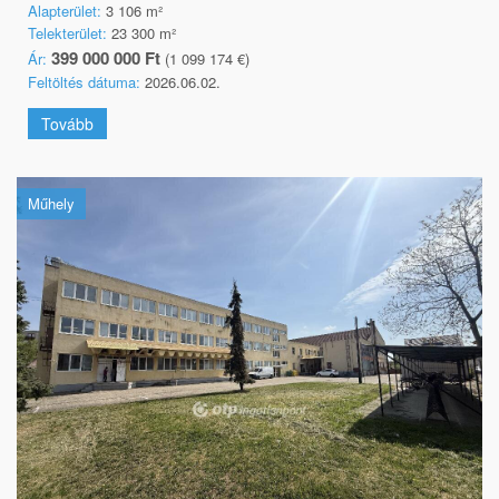
Alapterület:
3 106 m²
Telekterület:
23 300 m²
399 000 000 Ft
Ár:
(1 099 174 €)
Feltöltés dátuma:
2026.06.02.
Tovább
Műhely