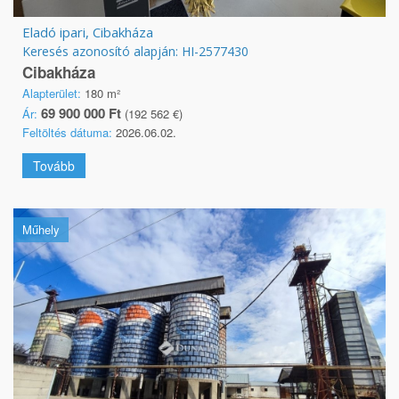
Eladó ipari, Cibakháza
Keresés azonosító alapján: HI-2577430
Cibakháza
Alapterület:
180 m²
69 900 000 Ft
Ár:
(192 562 €)
Feltöltés dátuma:
2026.06.02.
Tovább
Műhely