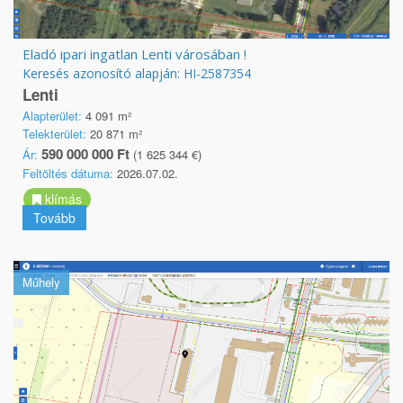
Eladó ipari ingatlan Lenti városában !
Keresés azonosító alapján: HI-2587354
Lenti
Alapterület:
4 091 m²
Telekterület:
20 871 m²
590 000 000 Ft
Ár:
(1 625 344 €)
Feltöltés dátuma:
2026.07.02.
klímás
Tovább
Műhely