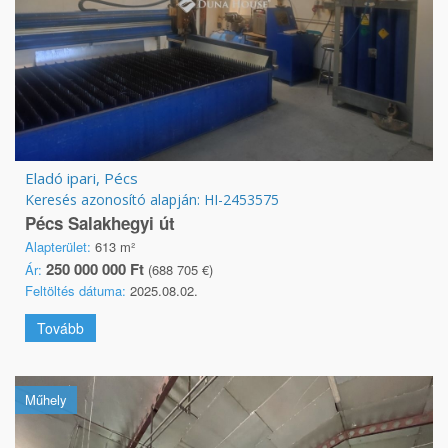
Eladó ipari, Pécs
Keresés azonosító alapján: HI-2453575
Pécs Salakhegyi út
Alapterület:
613 m²
250 000 000 Ft
Ár:
(688 705 €)
Feltöltés dátuma:
2025.08.02.
Tovább
Műhely