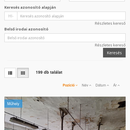
Keresés azonosító alapján
HI-
Részletes kereső
Belső irodai azonosító
Részletes kereső
Keresés
199 db találat
Pozíció
Név
Dátum
Ár
Műhely