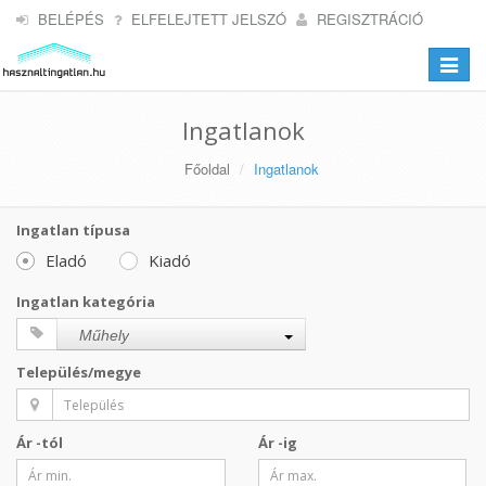
BELÉPÉS
ELFELEJTETT JELSZÓ
REGISZTRÁCIÓ
Toggle
navigat
Ingatlanok
Főoldal
Ingatlanok
Ingatlan típusa
Eladó
Kiadó
Ingatlan kategória
Műhely
Település/megye
Ár -tól
Ár -ig