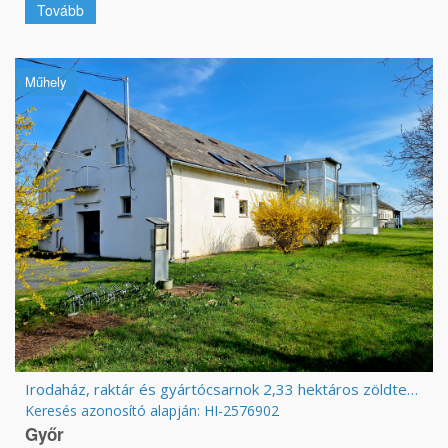
Tovább
Műhely
Irodaház, raktár és gyártócsarnok 2,33 hektáros zöldterületen
Keresés azonosító alapján: HI-2576902
Győr