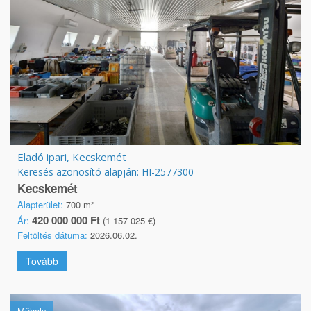
Eladó ipari, Kecskemét
Keresés azonosító alapján: HI-2577300
Kecskemét
Alapterület:
700 m²
420 000 000 Ft
Ár:
(1 157 025 €)
Feltöltés dátuma:
2026.06.02.
Tovább
Műhely