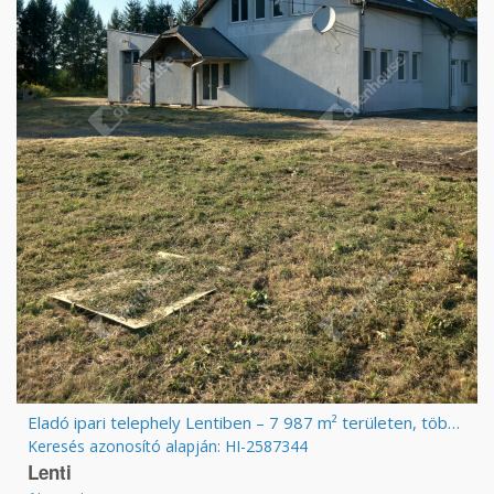
Eladó ipari telephely Lentiben – 7 987 m² területen, többfunkciós csarnokkal és irodákkal!
Keresés azonosító alapján: HI-2587344
Lenti