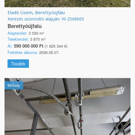
Eladó Üzem, Berettyóújfalu
Keresés azonosító alapján: HI-2568665
Berettyóújfalu
Alapterület:
3 030 m²
Telekterület:
3 870 m²
590 000 000 Ft
Ár:
(1 625 344 €)
Feltöltés dátuma:
2026.05.07.
Tovább
Műhely