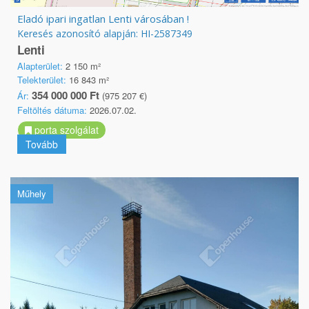
Eladó ipari ingatlan Lenti városában !
Keresés azonosító alapján: HI-2587349
Lenti
Alapterület:
2 150 m²
Telekterület:
16 843 m²
354 000 000 Ft
Ár:
(975 207 €)
Feltöltés dátuma:
2026.07.02.
porta szolgálat
Tovább
Műhely