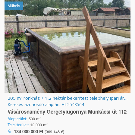
Műhely
205 m² rönkház + 1,2 hektár bekerített telephely ipari árammal
Keresés azonosító alapján: HI-2548564
Vásárosnamény Gergelyiugornya Munkácsi út 112
Alapterület:
500 m²
Telekterület:
12 000 m²
134 000 000 Ft
Ár:
(369 146 €)