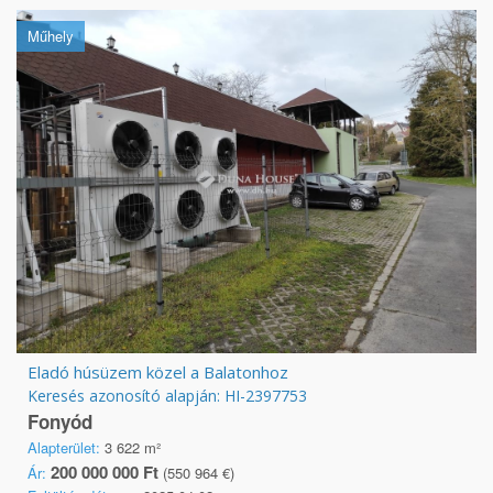
Műhely
Eladó húsüzem közel a Balatonhoz
Keresés azonosító alapján: HI-2397753
Fonyód
Alapterület:
3 622 m²
200 000 000 Ft
Ár:
(550 964 €)