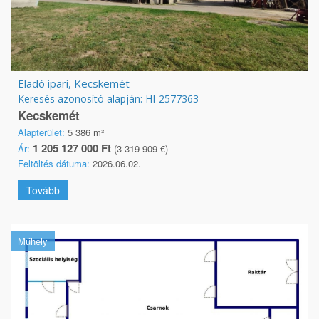
Eladó ipari, Kecskemét
Keresés azonosító alapján: HI-2577363
Kecskemét
Alapterület:
5 386 m²
1 205 127 000 Ft
Ár:
(3 319 909 €)
Feltöltés dátuma:
2026.06.02.
Tovább
Műhely