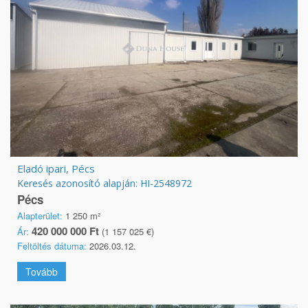
Eladó ipari, Pécs
Keresés azonosító alapján: HI-2548972
Pécs
Alapterület:
1 250 m²
420 000 000 Ft
Ár:
(1 157 025 €)
Feltöltés dátuma:
2026.03.12.
Tovább