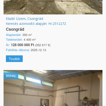
Eladó Üzem, Csongrád
Keresés azonosító alapján: HI-2512272
Csongrád
Alapterület:
350 m²
Telekterület:
4 400 m²
128 000 000 Ft
Ár:
(352 617 €)
Feltöltés dátuma:
2025.12.13.
Tovább
Műhely