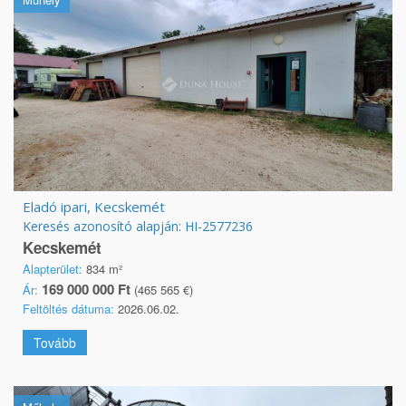
Eladó ipari, Kecskemét
Keresés azonosító alapján: HI-2577236
Kecskemét
Alapterület:
834 m²
169 000 000 Ft
Ár:
(465 565 €)
Feltöltés dátuma:
2026.06.02.
Tovább