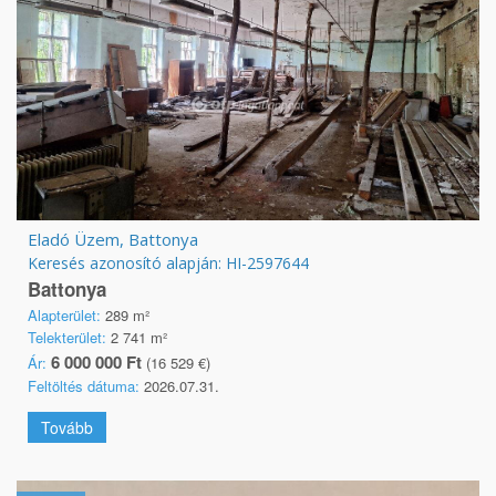
Eladó Üzem, Battonya
Keresés azonosító alapján: HI-2597644
Battonya
Alapterület:
289 m²
Telekterület:
2 741 m²
6 000 000 Ft
Ár:
(16 529 €)
Feltöltés dátuma:
2026.07.31.
Tovább