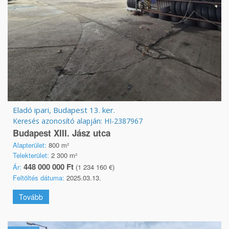
Eladó ipari, Budapest 13. ker.
Keresés azonosító alapján: HI-2387967
Budapest XIII. Jász utca
Alapterület:
800 m²
Telekterület:
2 300 m²
448 000 000 Ft
Ár:
(1 234 160 €)
Feltöltés dátuma:
2025.03.13.
Tovább