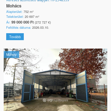
Mohács
Alapterület:
752 m²
Telekterület:
20 697 m²
99 000 000 Ft
Ár:
(272 727 €)
Feltöltés dátuma:
2026.03.10.
Tovább
Műhely