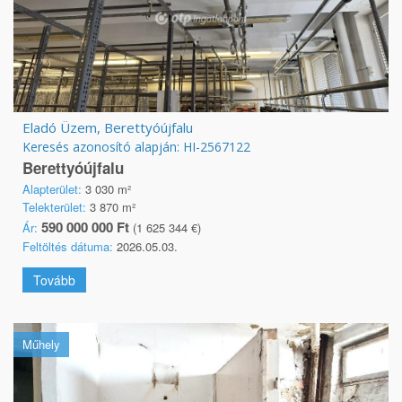
Eladó Üzem, Berettyóújfalu
Keresés azonosító alapján: HI-2567122
Berettyóújfalu
Alapterület:
3 030 m²
Telekterület:
3 870 m²
590 000 000 Ft
Ár:
(1 625 344 €)
Feltöltés dátuma:
2026.05.03.
Tovább
Műhely