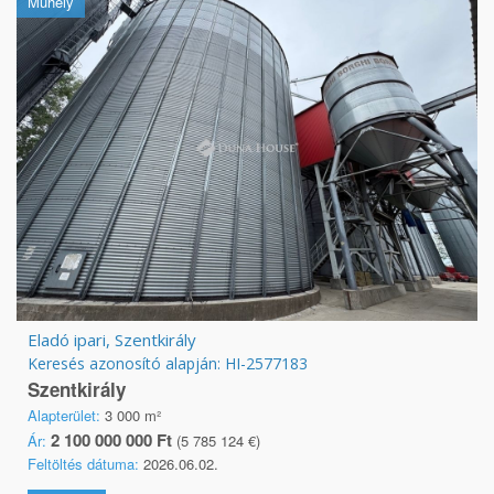
Műhely
Eladó ipari, Szentkirály
Keresés azonosító alapján: HI-2577183
Szentkirály
Alapterület:
3 000 m²
2 100 000 000 Ft
Ár:
(5 785 124 €)
Feltöltés dátuma:
2026.06.02.