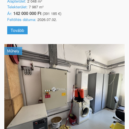
Alapterület:
2 048 m²
Telekterület:
7 987 m²
142 000 000 Ft
Ár:
(391 185 €)
Feltöltés dátuma:
2026.07.02.
Tovább
Műhely