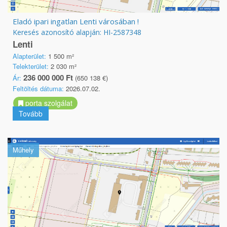
Eladó ipari ingatlan Lenti városában !
Keresés azonosító alapján: HI-2587348
Lenti
Alapterület:
1 500 m²
Telekterület:
2 030 m²
236 000 000 Ft
Ár:
(650 138 €)
Feltöltés dátuma:
2026.07.02.
porta szolgálat
Tovább
Műhely