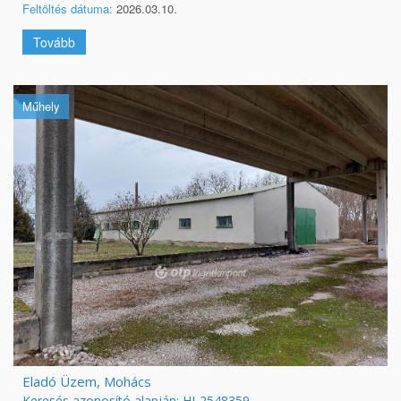
Feltöltés dátuma:
2026.03.10.
Tovább
Műhely
Eladó Üzem, Mohács
Keresés azonosító alapján: HI-2548359