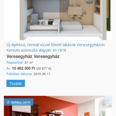
Új építésű, termál vízzel fűtött lakások Veresegyházon
Keresés azonosító alapján: HI-1818
Veresegyház Veresegyház
Alapterület:
37 m²
10 482 300 Ft
Ár:
(28 877 €)
Feltöltés dátuma:
2015.06.17.
Tovább
Új építésű lakás