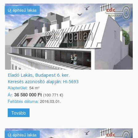
Új építésű lakás
Eladó Lakás, Budapest 6. ker.
Keresés azonosító alapján: HI-5693
Alapterület:
54 m²
36 580 000 Ft
Ár:
(100 771 €)
Feltöltés dátuma:
2016.03.01.
Tovább
Új építésű lakás