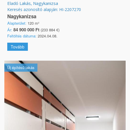
Eladó Lakás, Nagykanizsa
Keresés azonosító alapján: HI-2207270
Nagykanizsa
Alapterület:
120 m²
84 900 000 Ft
Ár:
(233 884 €)
Feltöltés dátuma:
2024.04.08.
Tovább
Új építésű lakás