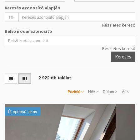
Keresés azonosító alapján
HI-
Részletes kereső
Belső irodai azonosító
Részletes kereső
Keresés
2 922 db találat
Pozíció
Név
Dátum
Ár
Új építésű lakás