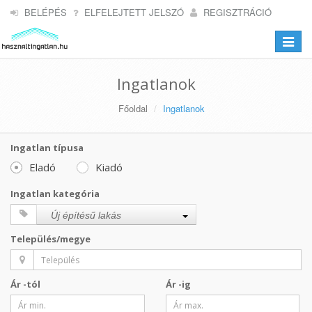
BELÉPÉS
ELFELEJTETT JELSZÓ
REGISZTRÁCIÓ
Toggle
navigat
Ingatlanok
Főoldal
Ingatlanok
Ingatlan típusa
Eladó
Kiadó
Ingatlan kategória
Új építésű lakás
Település/megye
Ár -tól
Ár -ig