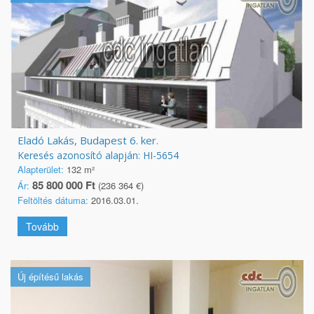
Eladó Lakás, Budapest 6. ker.
Keresés azonosító alapján: HI-5654
Alapterület:
132 m²
85 800 000 Ft
Ár:
(236 364 €)
Feltöltés dátuma:
2016.03.01.
Tovább
Új építésű lakás