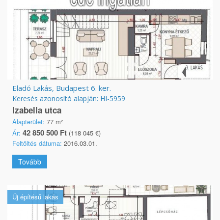
Eladó Lakás, Budapest 6. ker.
Keresés azonosító alapján: HI-5959
Izabella utca
Alapterület:
77 m²
42 850 500 Ft
Ár:
(118 045 €)
Feltöltés dátuma:
2016.03.01.
Tovább
Új építésű lakás