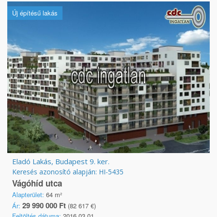
Új építésű lakás
Eladó Lakás, Budapest 9. ker.
Keresés azonosító alapján: HI-5435
Vágóhíd utca
Alapterület:
64 m²
29 990 000 Ft
Ár:
(82 617 €)
Feltöltés dátuma:
2016.03.01.