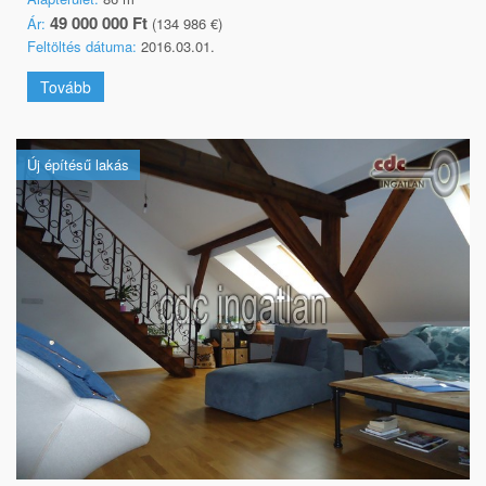
49 000 000 Ft
Ár:
(134 986 €)
Feltöltés dátuma:
2016.03.01.
Tovább
Új építésű lakás