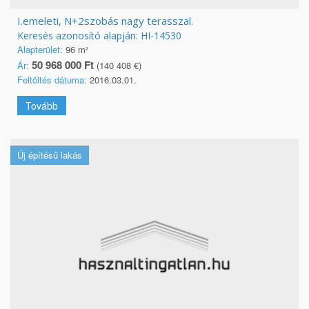
I.emeleti, N+2szobás nagy terasszal.
Keresés azonosító alapján: HI-14530
Alapterület:
96 m²
50 968 000 Ft
Ár:
(140 408 €)
Feltöltés dátuma:
2016.03.01.
Tovább
Új építésű lakás