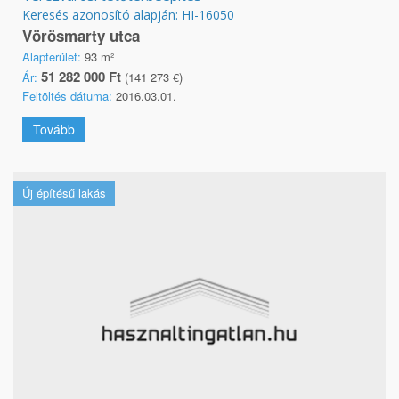
Keresés azonosító alapján: HI-16050
Vörösmarty utca
Alapterület:
93 m²
51 282 000 Ft
Ár:
(141 273 €)
Feltöltés dátuma:
2016.03.01.
Tovább
Új építésű lakás