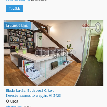
Tovább
Új építésű lakás
Eladó Lakás, Budapest 6. ker.
Keresés azonosító alapján: HI-5423
Ó utca
Alapterület:
86 m²