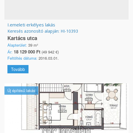
I.emeleti erkélyes lakás
Keresés azonosító alapján: HI-10393
Kartács utca
Alapterület:
39 m²
18 129 000 Ft
Ár:
(49 942 €)
Feltöltés dátuma:
2016.03.01.
Tovább
Új építésű lakás